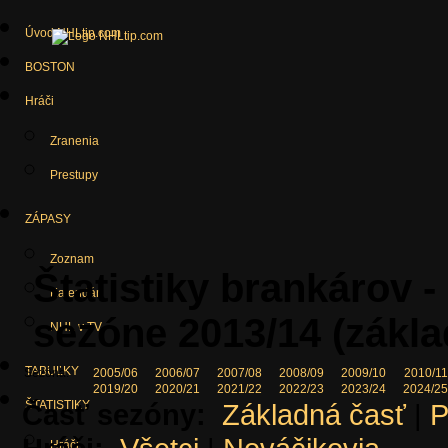
Úvod NHLtip.com
BOSTON
Hráči
Zranenia
Prestupy
ZÁPASY
Zoznam
Štatistiky brankárov -
Kalendár
sezóne 2013/14 (zákla
NHL v TV
TABUĽKY
Sezóna:
2005/06
2006/07
2007/08
2008/09
2009/10
2010/11
2019/20
2020/21
2021/22
2022/23
2023/24
2024/2
Časť sezóny:
ŠTATISTIKY
Základná časť
|
P
Hráči