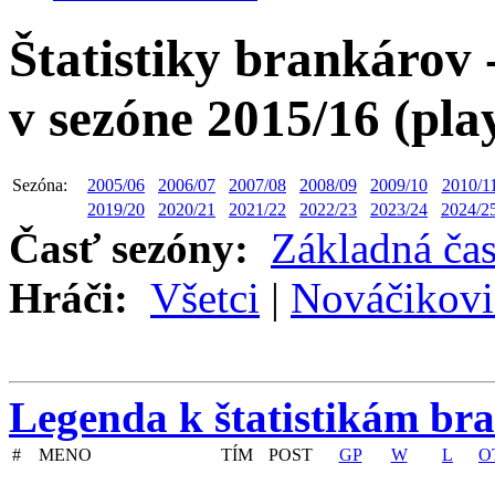
Štatistiky brankárov 
v sezóne 2015/16 (pla
Sezóna:
2005/06
2006/07
2007/08
2008/09
2009/10
2010/1
2019/20
2020/21
2021/22
2022/23
2023/24
2024/2
Časť sezóny:
Základná ča
Hráči:
Všetci
|
Nováčikovi
Legenda k štatistikám br
#
MENO
TÍM
POST
GP
W
L
O