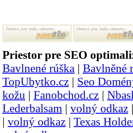
Priestor pre SEO optimali
Bavlnené rúška
|
Bavlněné 
TopUbytko.cz
|
Seo Domén
kožu
|
Fanobchod.cz
|
Nbask
Lederbalsam
|
volný odkaz
|
volný odkaz
|
Texas Hold