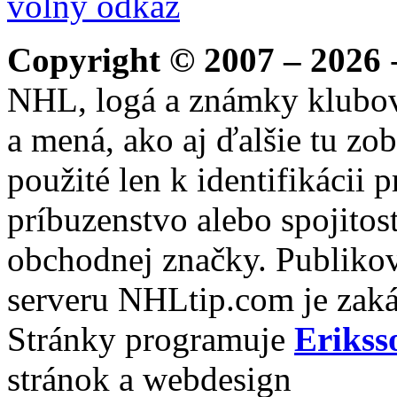
volný odkaz
Copyright © 2007 – 2026
-
NHL, logá a známky klubo
a mená, ako aj ďalšie tu zo
použité len k identifikácii
príbuzenstvo alebo spojito
obchodnej značky. Publikov
serveru NHLtip.com je zaká
Stránky programuje
Erikss
stránok a webdesign