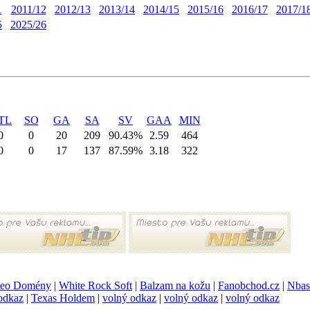
1
2011/12
2012/13
2013/14
2014/15
2015/16
2016/17
2017/1
5
2025/26
TL
SO
GA
SA
SV
GAA
MIN
0
0
20
209
90.43%
2.59
464
0
0
17
137
87.59%
3.18
322
eo Domény
|
White Rock Soft
|
Balzam na kožu
|
Fanobchod.cz
|
Nbas
odkaz
|
Texas Holdem
|
volný odkaz
|
volný odkaz
|
volný odkaz