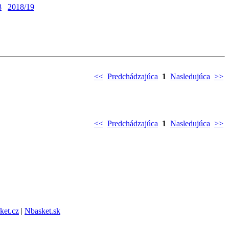
8
2018/19
<<
Predchádzajúca
1
Nasledujúca
>>
<<
Predchádzajúca
1
Nasledujúca
>>
ket.cz
|
Nbasket.sk