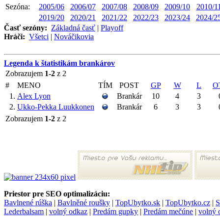
Sezóna:
2005/06
2006/07
2007/08
2008/09
2009/10
2010/1
2019/20
2020/21
2021/22
2022/23
2023/24
2024/2
Časť sezóny:
Základná časť
|
Playoff
Hráči:
Všetci
|
Nováčikovia
Legenda k štatistikám brankárov
Zobrazujem
1-2
z 2
#
MENO
TÍM
POST
GP
W
L
O
1.
Alex Lyon
Brankár
10
4
3
2.
Ukko-Pekka Luukkonen
Brankár
6
3
3
Zobrazujem
1-2
z 2
Priestor pre SEO optimalizáciu:
Bavlnené rúška
|
Bavlněné roušky
|
TopUbytko.sk
|
TopUbytko.cz
|
S
Lederbalsam
|
volný odkaz
|
Predám gupky
|
Predám mečúne
|
volný 