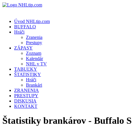
Úvod NHLtip.com
BUFFALO
Hráči
Zranenia
Prestupy
ZÁPASY
Zoznam
Kalendár
NHL v TV
TABUĽKY
ŠTATISTIKY
Hráči
Brankári
ZRANENIA
PRESTUPY
DISKUSIA
KONTAKT
Štatistiky brankárov - Buffalo S