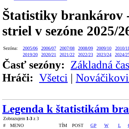
Štatistiky brankárov 
striel v sezóne 2025/2
Sezóna:
2005/06
2006/07
2007/08
2008/09
2009/10
2010/1
2019/20
2020/21
2021/22
2022/23
2023/24
2024/2
Časť sezóny:
Základná ča
Hráči:
Všetci
|
Nováčikovi
Legenda k štatistikám br
Zobrazujem
1-3
z 3
#
MENO
TÍM
POST
GP
W
L