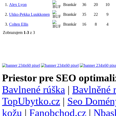
1.
Alex Lyon
Brankár
36
20
10
2.
Ukko-Pekka Luukkonen
Brankár
35
22
9
3.
Colten Ellis
Brankár
16
8
4
Zobrazujem
1-3
z 3
Priestor pre SEO optimali
Bavlnené rúška
|
Bavlněné 
TopUbytko.cz
|
Seo Domén
kožu
|
Fanobchod.cz
|
Nbask