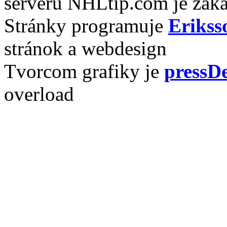
serveru NHLtip.com je zaká
Stránky programuje
Erikss
stránok a webdesign
Tvorcom grafiky je
pressDe
overload