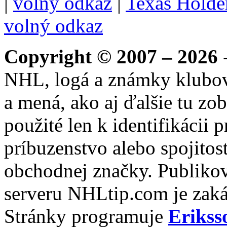
|
volný odkaz
|
Texas Hold
volný odkaz
Copyright © 2007 – 2026
-
NHL, logá a známky klubo
a mená, ako aj ďalšie tu zo
použité len k identifikácii
príbuzenstvo alebo spojito
obchodnej značky. Publikov
serveru NHLtip.com je zaká
Stránky programuje
Erikss