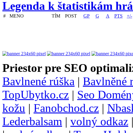
Legenda k štatistikám hr
#
MENO
TÍM
POST
GP
G
A
PTS
+/-
Priestor pre SEO optimali
Bavlnené rúška
|
Bavlněné 
TopUbytko.cz
|
Seo Domén
kožu
|
Fanobchod.cz
|
Nbask
Lederbalsam
|
volný odkaz