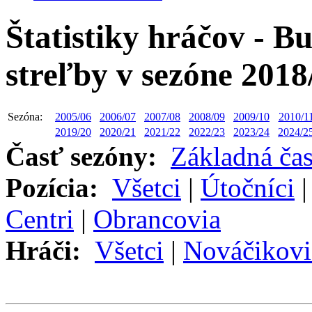
Štatistiky hráčov - B
streľby v sezóne 2018
Sezóna:
2005/06
2006/07
2007/08
2008/09
2009/10
2010/1
2019/20
2020/21
2021/22
2022/23
2023/24
2024/2
Časť sezóny:
Základná ča
Pozícia:
Všetci
|
Útočníci
Centri
|
Obrancovia
Hráči:
Všetci
|
Nováčikovi