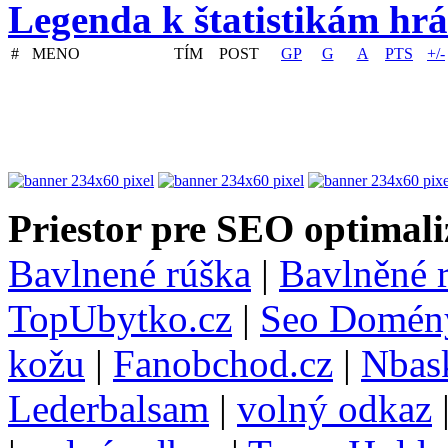
Legenda k štatistikám hr
#
MENO
TÍM
POST
GP
G
A
PTS
+/-
Priestor pre SEO optimali
Bavlnené rúška
|
Bavlněné 
TopUbytko.cz
|
Seo Domén
kožu
|
Fanobchod.cz
|
Nbask
Lederbalsam
|
volný odkaz