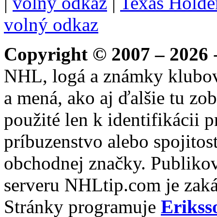
|
volný odkaz
|
Texas Hold
volný odkaz
Copyright © 2007 – 2026
-
NHL, logá a známky klubo
a mená, ako aj ďalšie tu zo
použité len k identifikácii
príbuzenstvo alebo spojito
obchodnej značky. Publikov
serveru NHLtip.com je zaká
Stránky programuje
Erikss