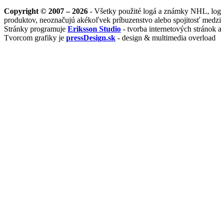
Copyright © 2007 – 2026
- Všetky použité logá a známky NHL, logá 
produktov, neoznačujú akékoľvek príbuzenstvo alebo spojitosť medzi
Stránky programuje
Eriksson Studio
- tvorba internetových stránok
Tvorcom grafiky je
pressDesign.sk
- design & multimedia overload