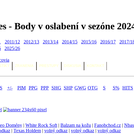
es - Body v oslabení v sezóne 202
1
2011/12
2012/13
2013/14
2014/15
2015/16
2016/17
2017/1
5
2025/26
covia
STIKY
ZRANENIA
PRESTUPY
DISKUSIA
KONTAKT
S
+/-
PIM
PPG
PPP
SHG
SHP
GWG
OTG
S
S%
HITS
eo Domény
|
White Rock Soft
|
Balzam na kožu
|
Fanobchod.cz
|
Nbas
odkaz
|
Texas Holdem
|
volný odkaz
|
volný odkaz
|
volný odkaz