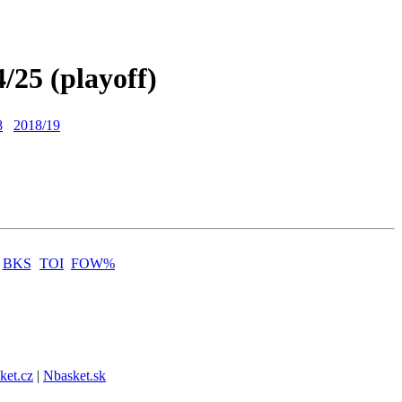
4/25 (playoff)
8
2018/19
BKS
TOI
FOW%
ket.cz
|
Nbasket.sk