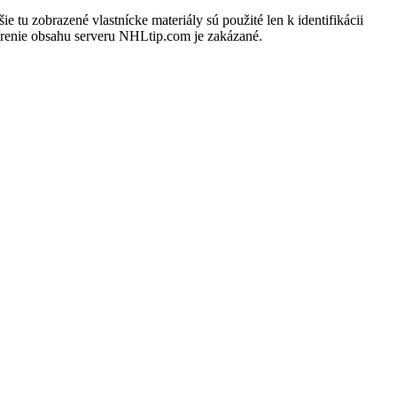
u zobrazené vlastnícke materiály sú použité len k identifikácii
írenie obsahu serveru NHLtip.com je zakázané.