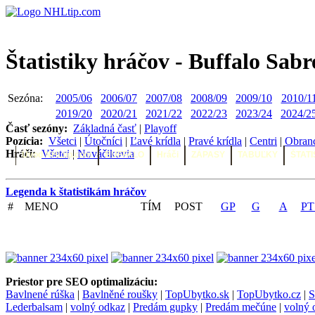
Štatistiky hráčov - Buffalo Sabr
Sezóna:
2005/06
2006/07
2007/08
2008/09
2009/10
2010/1
2019/20
2020/21
2021/22
2022/23
2023/24
2024/2
Časť sezóny:
Základná časť
|
Playoff
Pozícia:
Všetci
|
Útočníci
|
Ľavé krídla
|
Pravé krídla
|
Centri
|
Obran
Hráči:
Všetci
|
Nováčikovia
Úvod NHLtip.com
BUFFALO
Hráči
ZÁPASY
TABUĽKY
ŠTATI
Legenda k štatistikám hráčov
#
MENO
TÍM
POST
GP
G
A
PT
Priestor pre SEO optimalizáciu:
Bavlnené rúška
|
Bavlněné roušky
|
TopUbytko.sk
|
TopUbytko.cz
|
S
Lederbalsam
|
volný odkaz
|
Predám gupky
|
Predám mečúne
|
volný 