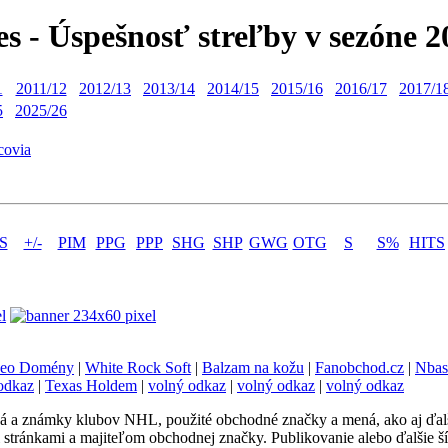
es - Úspešnosť streľby v sezóne 2
1
2011/12
2012/13
2013/14
2014/15
2015/16
2016/17
2017/1
5
2025/26
covia
S
+/-
PIM
PPG
PPP
SHG
SHP
GWG
OTG
S
S%
HITS
eo Domény
|
White Rock Soft
|
Balzam na kožu
|
Fanobchod.cz
|
Nbas
odkaz
|
Texas Holdem
|
volný odkaz
|
volný odkaz
|
volný odkaz
a známky klubov NHL, použité obchodné značky a mená, ako aj ďalšie t
 stránkami a majiteľom obchodnej značky. Publikovanie alebo ďalšie š