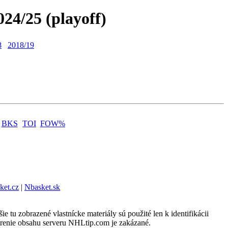
024/25 (playoff)
8
2018/19
BKS
TOI
FOW%
ket.cz
|
Nbasket.sk
u zobrazené vlastnícke materiály sú použité len k identifikácii
írenie obsahu serveru NHLtip.com je zakázané.