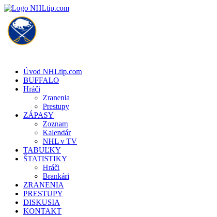
Úvod NHLtip.com
BUFFALO
Hráči
Zranenia
Prestupy
ZÁPASY
Zoznam
Kalendár
NHL v TV
TABUĽKY
ŠTATISTIKY
Hráči
Brankári
ZRANENIA
PRESTUPY
DISKUSIA
KONTAKT