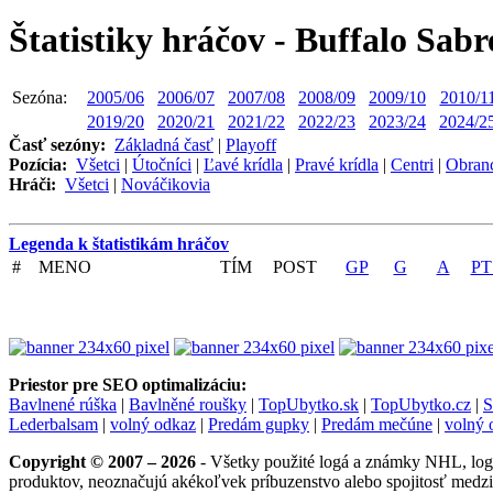
Štatistiky hráčov - Buffalo Sabr
Sezóna:
2005/06
2006/07
2007/08
2008/09
2009/10
2010/1
2019/20
2020/21
2021/22
2022/23
2023/24
2024/2
Časť sezóny:
Základná časť
|
Playoff
Pozícia:
Všetci
|
Útočníci
|
Ľavé krídla
|
Pravé krídla
|
Centri
|
Obran
Hráči:
Všetci
|
Nováčikovia
Legenda k štatistikám hráčov
#
MENO
TÍM
POST
GP
G
A
PT
Priestor pre SEO optimalizáciu:
Bavlnené rúška
|
Bavlněné roušky
|
TopUbytko.sk
|
TopUbytko.cz
|
S
Lederbalsam
|
volný odkaz
|
Predám gupky
|
Predám mečúne
|
volný 
Copyright © 2007 – 2026
- Všetky použité logá a známky NHL, logá 
produktov, neoznačujú akékoľvek príbuzenstvo alebo spojitosť medzi