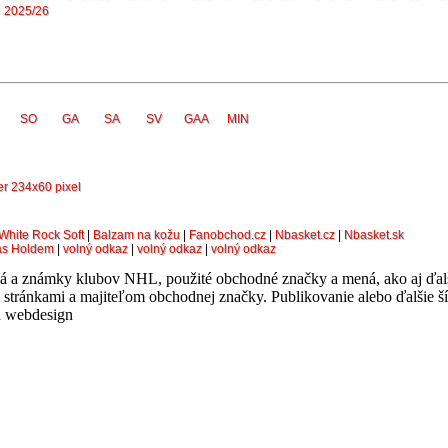
2025/26
SO
GA
SA
SV
GAA
MIN
White Rock Soft
|
Balzam na kožu
|
Fanobchod.cz
|
Nbasket.cz
|
Nbasket.sk
as Holdem
|
volný odkaz
|
volný odkaz
|
volný odkaz
a známky klubov NHL, použité obchodné značky a mená, ako aj ďalšie t
 stránkami a majiteľom obchodnej značky. Publikovanie alebo ďalšie š
 a webdesign