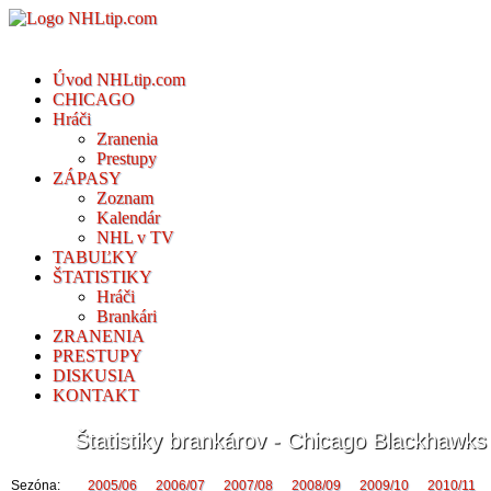
Úvod NHLtip.com
CHICAGO
Hráči
Zranenia
Prestupy
ZÁPASY
Zoznam
Kalendár
NHL v TV
TABUĽKY
ŠTATISTIKY
Hráči
Brankári
ZRANENIA
PRESTUPY
DISKUSIA
KONTAKT
Štatistiky brankárov - Chicago Blackhawks
Sezóna:
2005/06
2006/07
2007/08
2008/09
2009/10
2010/11