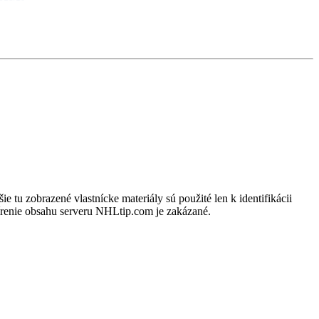
u zobrazené vlastnícke materiály sú použité len k identifikácii
írenie obsahu serveru NHLtip.com je zakázané.