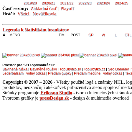
2019/20
2020/21
2021/22
2022/23
2023/24
2024/25
Časť sezóny:
Základná časť
|
Playoff
Hráči:
Všetci
|
Nováčikovia
Legenda k štatistikám brankárov
#
MENO
TÍM
POST
GP
W
L
OTL
Priestor pre SEO optimalizáciu:
Bavlnené rúška
|
Bavlněné roušky
|
TopUbytko.sk
|
TopUbytko.cz
|
Seo Domény
|
Lederbalsam
|
volný odkaz
|
Predám gupky
|
Predám mečúne
|
volný odkaz
|
Tex
Copyright © 2007 – 2026
- Všetky použité logá a známky NHL, logá 
produktov, neoznačujú akékoľvek príbuzenstvo alebo spojitosť medzi
Stránky programuje
Eriksson Studio
- tvorba internetových stránok
Tvorcom grafiky je
pressDesign.sk
- design & multimedia overload