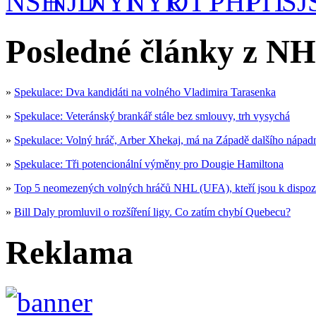
Posledné články z NH
»
Spekulace: Dva kandidáti na volného Vladimira Tarasenka
»
Spekulace: Veteránský brankář stále bez smlouvy, trh vysychá
»
Spekulace: Volný hráč, Arber Xhekaj, má na Západě dalšího nápad
»
Spekulace: Tři potencionální výměny pro Dougie Hamiltona
»
Top 5 neomezených volných hráčů NHL (UFA), kteří jsou k dispoz
»
Bill Daly promluvil o rozšíření ligy. Co zatím chybí Quebecu?
Reklama