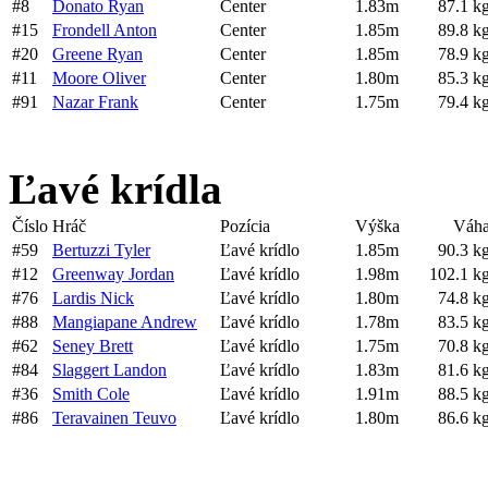
#8
Donato Ryan
Center
1.83m
87.1 k
#15
Frondell Anton
Center
1.85m
89.8 k
#20
Greene Ryan
Center
1.85m
78.9 k
#11
Moore Oliver
Center
1.80m
85.3 k
#91
Nazar Frank
Center
1.75m
79.4 k
Ľavé krídla
Číslo
Hráč
Pozícia
Výška
Váh
#59
Bertuzzi Tyler
Ľavé krídlo
1.85m
90.3 k
#12
Greenway Jordan
Ľavé krídlo
1.98m
102.1 k
#76
Lardis Nick
Ľavé krídlo
1.80m
74.8 k
#88
Mangiapane Andrew
Ľavé krídlo
1.78m
83.5 k
#62
Seney Brett
Ľavé krídlo
1.75m
70.8 k
#84
Slaggert Landon
Ľavé krídlo
1.83m
81.6 k
#36
Smith Cole
Ľavé krídlo
1.91m
88.5 k
#86
Teravainen Teuvo
Ľavé krídlo
1.80m
86.6 k