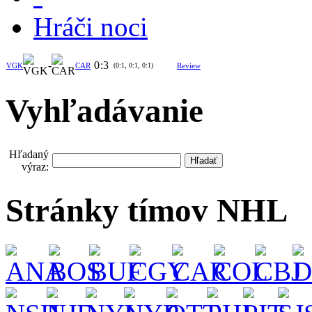
Hráči noci
-
0
:
3
VGK
CAR
(0:1, 0:1, 0:1)
Review
Vyhľadávanie
Hľadaný
výraz:
Stránky tímov NHL