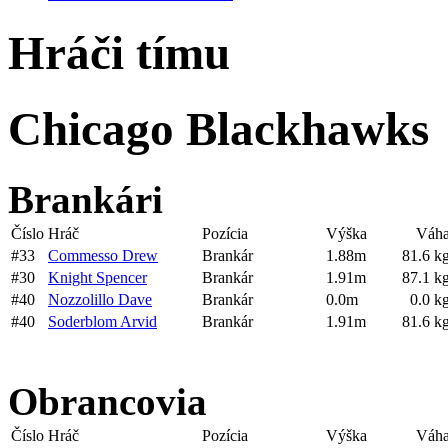
Hráči tímu
Chicago Blackhawks
Brankári
Číslo
Hráč
Pozícia
Výška
Váh
#33
Commesso Drew
Brankár
1.88m
81.6 k
#30
Knight Spencer
Brankár
1.91m
87.1 k
#40
Nozzolillo Dave
Brankár
0.0m
0.0 k
#40
Soderblom Arvid
Brankár
1.91m
81.6 k
Obrancovia
Číslo
Hráč
Pozícia
Výška
Váh