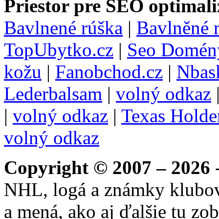
Priestor pre SEO optimali
Bavlnené rúška
|
Bavlněné 
TopUbytko.cz
|
Seo Domén
kožu
|
Fanobchod.cz
|
Nbask
Lederbalsam
|
volný odkaz
|
volný odkaz
|
Texas Hold
volný odkaz
Copyright © 2007 – 2026
-
NHL, logá a známky klubo
a mená, ako aj ďalšie tu zo