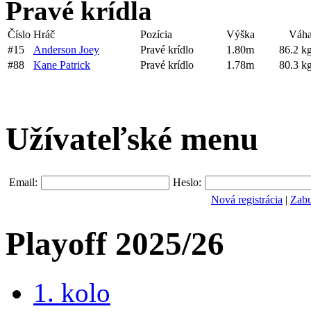
Pravé krídla
Číslo
Hráč
Pozícia
Výška
Váh
#15
Anderson Joey
Pravé krídlo
1.80m
86.2 k
#88
Kane Patrick
Pravé krídlo
1.78m
80.3 k
Užívateľské menu
Email:
Heslo:
Nová registrácia
|
Zabu
Playoff 2025/26
1. kolo