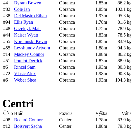
#4
Byram Bowen
Obranca
1.85m
86.2 k
#82
Cole Ian
Obranca
1.85m
102.1 k
#38
Del Mastro Ethan
Obranca
1.93m
95.3 k
#94
Ellis Ryan
Obranca
1.78m
81.6 k
#48
Grzelcyk Matt
Obranca
1.75m
78.9 k
#44
Kaiser Wyatt
Obranca
1.83m
78.5 k
#55
Korchinski Kevin
Obranca
1.85m
83.9 k
#55
Levshunov Artyom
Obranca
1.88m
94.3 k
#14
Mackey Connor
Obranca
1.88m
86.2 k
#51
Pouliot Derrick
Obranca
1.83m
88.9 k
#6
Rinzel Sam
Obranca
1.93m
80.3 k
#72
Vlasic Alex
Obranca
1.98m
90.3 k
#6
Weber Shea
Obranca
1.93m
104.3 k
Centri
Číslo
Hráč
Pozícia
Výška
Váh
#98
Bedard Connor
Center
1.78m
83.9 k
#12
Boisvert Sacha
Center
1.88m
79.8 k