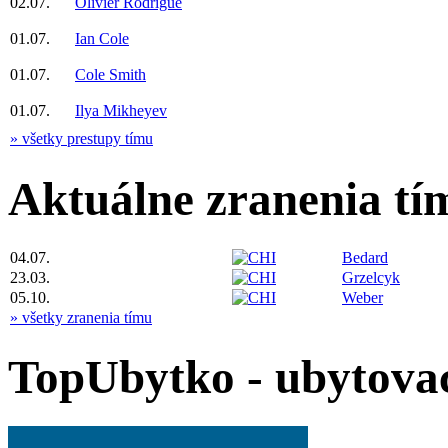
02.07.
Olivier Rodrigue
01.07.
Ian Cole
01.07.
Cole Smith
01.07.
Ilya Mikheyev
» všetky prestupy tímu
Aktuálne zranenia tí
04.07.
Bedard
23.03.
Grzelcyk
05.10.
Weber
» všetky zranenia tímu
TopUbytko - ubytovac