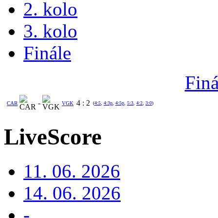
2. kolo
3. kolo
Finále
Finá
-
4
:
2
CAR
VGK
(
4:5
,
4:3p
,
4:5p
,
5:3
,
4:2
,
3:0
)
LiveScore
11. 06. 2026
14. 06. 2026
-