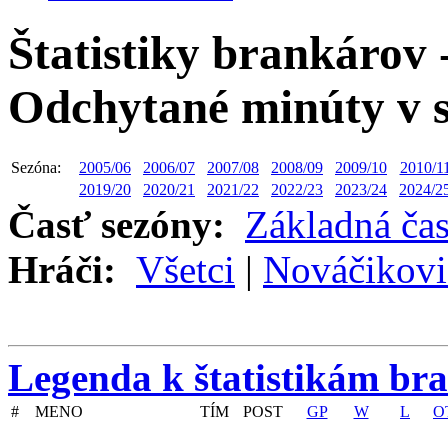
Štatistiky brankárov 
Odchytané minúty v s
Sezóna:
2005/06
2006/07
2007/08
2008/09
2009/10
2010/1
2019/20
2020/21
2021/22
2022/23
2023/24
2024/2
Časť sezóny:
Základná ča
Hráči:
Všetci
|
Nováčikovi
Legenda k štatistikám br
#
MENO
TÍM
POST
GP
W
L
O