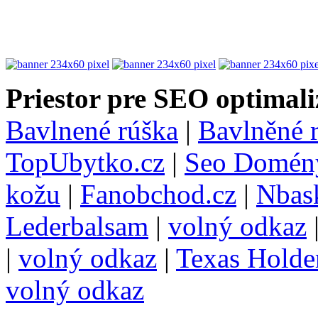
Priestor pre SEO optimali
Bavlnené rúška
|
Bavlněné 
TopUbytko.cz
|
Seo Domén
kožu
|
Fanobchod.cz
|
Nbask
Lederbalsam
|
volný odkaz
|
volný odkaz
|
Texas Hold
volný odkaz