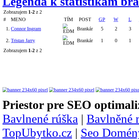
Legenda k štatistikám br
Zobrazujem
1-2
z 2
#
MENO
TÍM
POST
GP
W
L
1.
Connor Ingram
Brankár
5
2
3
2.
Tristan Jarry
Brankár
1
0
1
Zobrazujem
1-2
z 2
Priestor pre SEO optimali
Bavlnené rúška
|
Bavlněné 
TopUbytko.cz
|
Seo Domén