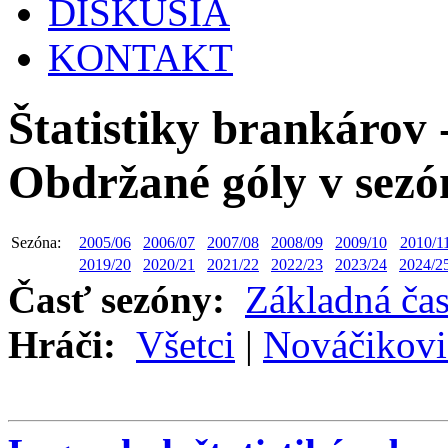
DISKUSIA
KONTAKT
Štatistiky brankárov 
Obdržané góly v sezón
Sezóna:
2005/06
2006/07
2007/08
2008/09
2009/10
2010/1
2019/20
2020/21
2021/22
2022/23
2023/24
2024/2
Časť sezóny:
Základná ča
Hráči:
Všetci
|
Nováčikovi