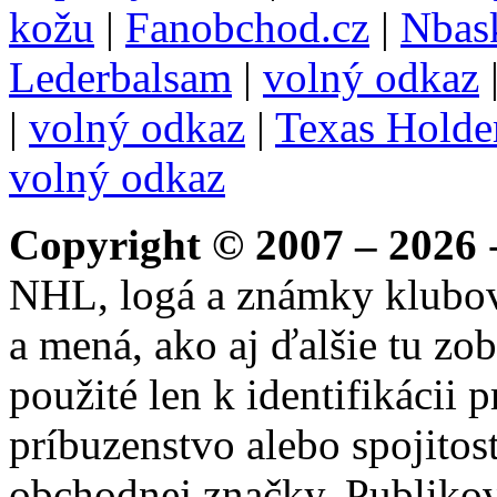
kožu
|
Fanobchod.cz
|
Nbask
Lederbalsam
|
volný odkaz
|
volný odkaz
|
Texas Hold
volný odkaz
Copyright © 2007 – 2026
-
NHL, logá a známky klubo
a mená, ako aj ďalšie tu zo
použité len k identifikácii
príbuzenstvo alebo spojito
obchodnej značky. Publikov