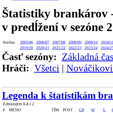
Štatistiky brankárov 
v predĺžení v sezóne 
Sezóna:
2005/06
2006/07
2007/08
2008/09
2009/10
2010/1
2019/20
2020/21
2021/22
2022/23
2023/24
2024/2
Časť sezóny:
Základná ča
Hráči:
Všetci
|
Nováčikovi
Legenda k štatistikám br
Zobrazujem
1-2
z 2
#
MENO
TÍM
POST
GP
W
L