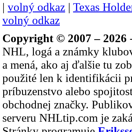
|
volný odkaz
|
Texas Hold
volný odkaz
Copyright © 2007 – 2026
-
NHL, logá a známky klubo
a mená, ako aj ďalšie tu zo
použité len k identifikácii
príbuzenstvo alebo spojito
obchodnej značky. Publikov
serveru NHLtip.com je zaká
Stránky programuje
Erikss