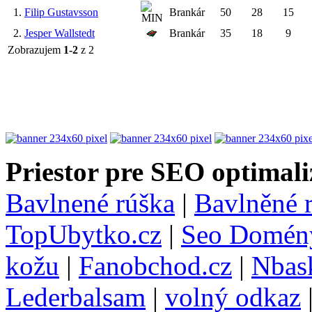
1.
Filip Gustavsson
Brankár
50
28
15
2.
Jesper Wallstedt
Brankár
35
18
9
Zobrazujem
1-2
z 2
Priestor pre SEO optimali
Bavlnené rúška
|
Bavlněné 
TopUbytko.cz
|
Seo Domén
kožu
|
Fanobchod.cz
|
Nbask
Lederbalsam
|
volný odkaz