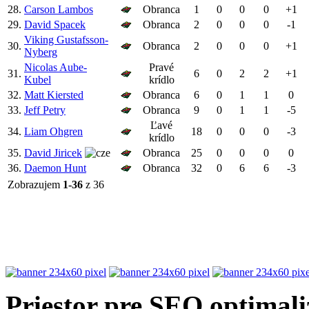
28.
Carson Lambos
Obranca
1
0
0
0
+1
29.
David Spacek
Obranca
2
0
0
0
-1
Viking Gustafsson-
30.
Obranca
2
0
0
0
+1
Nyberg
Nicolas Aube-
Pravé
31.
6
0
2
2
+1
Kubel
krídlo
32.
Matt Kiersted
Obranca
6
0
1
1
0
33.
Jeff Petry
Obranca
9
0
1
1
-5
Ľavé
34.
Liam Ohgren
18
0
0
0
-3
krídlo
35.
David Jiricek
Obranca
25
0
0
0
0
36.
Daemon Hunt
Obranca
32
0
6
6
-3
Zobrazujem
1-36
z 36
Priestor pre SEO optimali