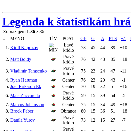
Legenda k štatistikám hr
Zobrazujem
1-36
z 36
#
MENO
TÍM
POST
GP
G
A
PTS
+/-
Ľavé
1.
Kirill Kaprizov
78
45
44
89
+10
krídlo
Pravé
2.
Matt Boldy
76
42
43
85
+18
krídlo
Pravé
3.
Vladimir Tarasenko
75
23
24
47
-11
krídlo
4.
Ryan Hartman
Center
76
23
20
43
-1
5.
Joel Eriksson Ek
Center
70
19
32
51
+16
Pravé
6.
Mats Zuccarello
59
15
39
54
-5
krídlo
7.
Marcus Johansson
Center
75
15
34
49
+18
8.
Brock Faber
Obranca
80
15
36
51
+18
Pravé
9.
Danila Yurov
73
12
15
27
-7
krídlo
Pravé