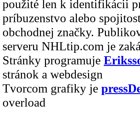
použité len k identifikácii
príbuzenstvo alebo spojito
obchodnej značky. Publikov
serveru NHLtip.com je zaká
Stránky programuje
Erikss
stránok a webdesign
Tvorcom grafiky je
pressDe
overload