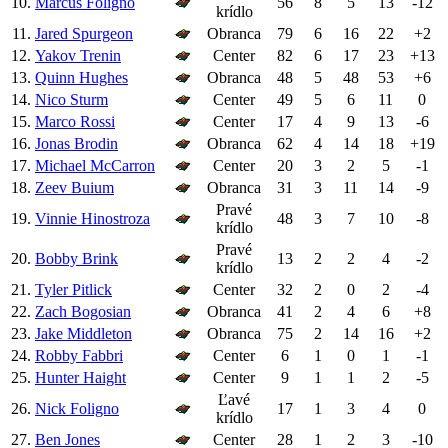
10.
Marcus Foligno
56
8
5
13
-12
krídlo
11.
Jared Spurgeon
Obranca
79
6
16
22
+2
12.
Yakov Trenin
Center
82
6
17
23
+13
13.
Quinn Hughes
Obranca
48
5
48
53
+6
14.
Nico Sturm
Center
49
5
6
11
0
15.
Marco Rossi
Center
17
4
9
13
-6
16.
Jonas Brodin
Obranca
62
4
14
18
+19
17.
Michael McCarron
Center
20
3
2
5
-1
18.
Zeev Buium
Obranca
31
3
11
14
-9
Pravé
19.
Vinnie Hinostroza
48
3
7
10
-8
krídlo
Pravé
20.
Bobby Brink
13
2
2
4
-2
krídlo
21.
Tyler Pitlick
Center
32
2
0
2
-4
22.
Zach Bogosian
Obranca
41
2
4
6
+8
23.
Jake Middleton
Obranca
75
2
14
16
+2
24.
Robby Fabbri
Center
6
1
0
1
-1
25.
Hunter Haight
Center
9
1
1
2
-5
Ľavé
26.
Nick Foligno
17
1
3
4
0
krídlo
27.
Ben Jones
Center
28
1
2
3
-10