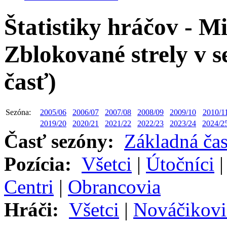
Štatistiky hráčov - M
Zblokované strely v 
časť)
Sezóna:
2005/06
2006/07
2007/08
2008/09
2009/10
2010/1
2019/20
2020/21
2021/22
2022/23
2023/24
2024/2
Časť sezóny:
Základná ča
Pozícia:
Všetci
|
Útočníci
Centri
|
Obrancovia
Hráči:
Všetci
|
Nováčikovi