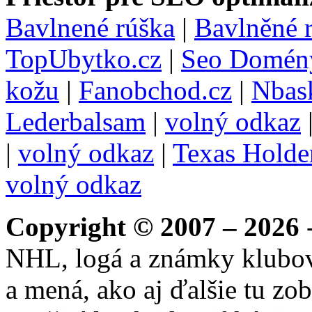
Bavlnené rúška
|
Bavlněné 
TopUbytko.cz
|
Seo Domén
kožu
|
Fanobchod.cz
|
Nbask
Lederbalsam
|
volný odkaz
|
volný odkaz
|
Texas Hold
volný odkaz
Copyright © 2007 – 2026
-
NHL, logá a známky klubo
a mená, ako aj ďalšie tu zo