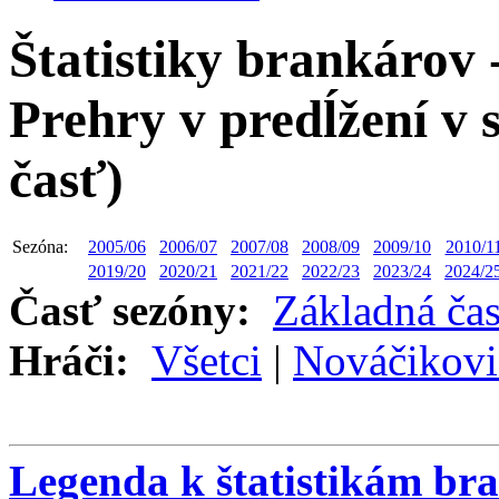
Štatistiky brankárov 
Prehry v predĺžení v 
časť)
Sezóna:
2005/06
2006/07
2007/08
2008/09
2009/10
2010/1
2019/20
2020/21
2021/22
2022/23
2023/24
2024/2
Časť sezóny:
Základná ča
Hráči:
Všetci
|
Nováčikovi
Legenda k štatistikám br