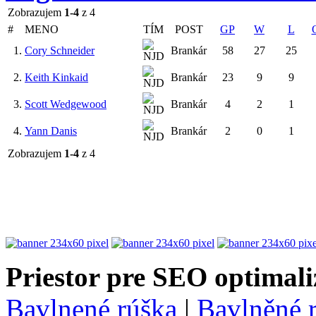
Zobrazujem
1-4
z 4
#
MENO
TÍM
POST
GP
W
L
1.
Cory Schneider
Brankár
58
27
25
2.
Keith Kinkaid
Brankár
23
9
9
3.
Scott Wedgewood
Brankár
4
2
1
4.
Yann Danis
Brankár
2
0
1
Zobrazujem
1-4
z 4
Priestor pre SEO optimali
Bavlnené rúška
|
Bavlněné 