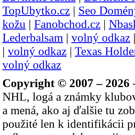
TopUbytko.cz
|
Seo Domén
kožu
|
Fanobchod.cz
|
Nbask
Lederbalsam
|
volný odkaz
|
volný odkaz
|
Texas Hold
volný odkaz
Copyright © 2007 – 2026
-
NHL, logá a známky klubo
a mená, ako aj ďalšie tu zo
použité len k identifikácii