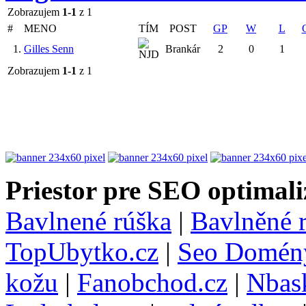
Zobrazujem
1-1
z 1
#
MENO
TÍM
POST
GP
W
L
1.
Gilles Senn
Brankár
2
0
1
Zobrazujem
1-1
z 1
Priestor pre SEO optimali
Bavlnené rúška
|
Bavlněné 
TopUbytko.cz
|
Seo Domén
kožu
|
Fanobchod.cz
|
Nbask