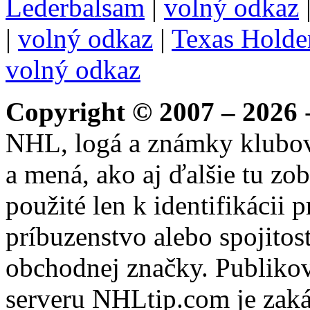
Lederbalsam
|
volný odkaz
|
volný odkaz
|
Texas Hold
volný odkaz
Copyright © 2007 – 2026
-
NHL, logá a známky klubo
a mená, ako aj ďalšie tu zo
použité len k identifikácii
príbuzenstvo alebo spojito
obchodnej značky. Publikov
serveru NHLtip.com je zaká