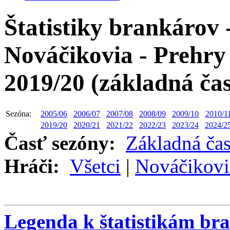
Štatistiky brankárov 
Nováčikovia - Prehry 
2019/20 (základná ča
Sezóna:
2005/06
2006/07
2007/08
2008/09
2009/10
2010/1
2019/20
2020/21
2021/22
2022/23
2023/24
2024/2
Časť sezóny:
Základná ča
Hráči:
Všetci
|
Nováčikovi
Legenda k štatistikám br