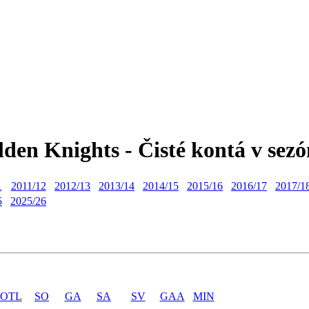
lden Knights - Čisté kontá v sez
1
2011/12
2012/13
2013/14
2014/15
2015/16
2016/17
2017/1
5
2025/26
OTL
SO
GA
SA
SV
GAA
MIN