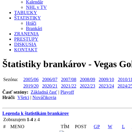
Kalendár
NHL v TV
TABUĽKY
ŠTATISTIKY
Hráči
Brankári
ZRANENIA
PRESTUPY
DISKUSIA
KONTAKT
Štatistiky brankárov - Vegas Go
Sezóna:
2005/06
2006/07
2007/08
2008/09
2009/10
2010/1
2019/20
2020/21
2021/22
2022/23
2023/24
2024/2
Časť sezóny:
Základná časť
|
Playoff
Hráči:
Všetci
|
Nováčikovia
Legenda k štatistikám brankárov
Zobrazujem
1-4
z 4
#
MENO
TÍM
POST
GP
W
L