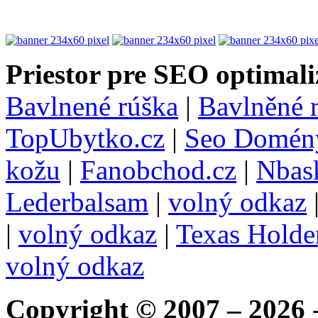
Priestor pre SEO optimali
Bavlnené rúška
|
Bavlněné 
TopUbytko.cz
|
Seo Domén
kožu
|
Fanobchod.cz
|
Nbask
Lederbalsam
|
volný odkaz
|
volný odkaz
|
Texas Hold
volný odkaz
Copyright © 2007 – 2026
-