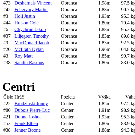
#73
Desharnais Vincent
Obranca
1.98m
97.5 k
#42
Fehervary Martin
Obranca
1.88m
90.7 k
#3
Holl Justin
Obranca
1.93m
95.3 k
#44
Hutson Cole
Obranca
1.80m
79.4 k
#6
Chychrun Jakob
Obranca
1.88m
95.3 k
#37
Liljegren Timothy
Obranca
1.83m
89.8 k
#9
MacDonald Jacob
Obranca
1.83m
92.5 k
#20
McIlrath Dylan
Obranca
1.96m
104.8 k
#3
Roy Matt
Obranca
1.85m
90.7 k
#38
Sandin Rasmus
Obranca
1.80m
83.0 k
Centri
Číslo
Hráč
Pozícia
Výška
Váh
#22
Brodzinski Jonny
Center
1.85m
97.5 k
#80
Dubois Pierre-Luc
Center
1.91m
98.9 k
#21
Dunne Joshua
Center
1.93m
95.3 k
#53
Frank Ethen
Center
1.80m
83.9 k
#38
Jenner Boone
Center
1.88m
94.3 k