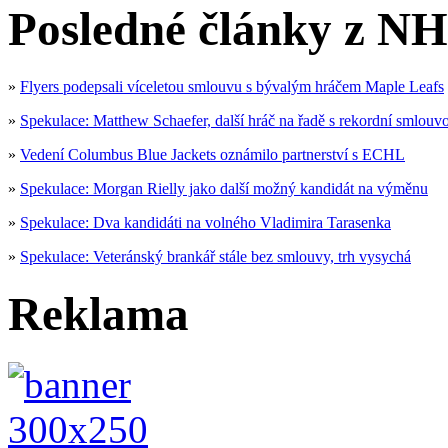
Posledné články z NH
»
Flyers podepsali víceletou smlouvu s bývalým hráčem Maple Leafs
»
Spekulace: Matthew Schaefer, další hráč na řadě s rekordní smlouv
»
Vedení Columbus Blue Jackets oznámilo partnerství s ECHL
»
Spekulace: Morgan Rielly jako další možný kandidát na výměnu
»
Spekulace: Dva kandidáti na volného Vladimira Tarasenka
»
Spekulace: Veteránský brankář stále bez smlouvy, trh vysychá
Reklama