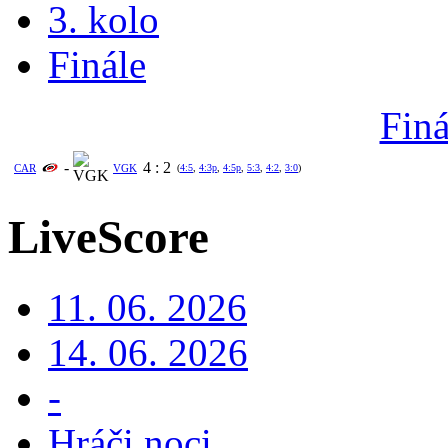
3. kolo
Finále
Finá
-
4
:
2
CAR
VGK
(
4:5
,
4:3p
,
4:5p
,
5:3
,
4:2
,
3:0
)
LiveScore
11. 06. 2026
14. 06. 2026
-
Hráči noci