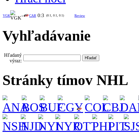
-
0
:
3
VGK
CAR
(0:1, 0:1, 0:1)
Review
Vyhľadávanie
Hľadaný
výraz:
Stránky tímov NHL