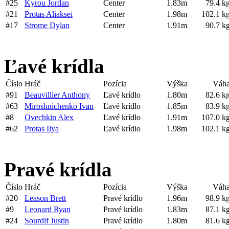
#25
Kyrou Jordan
Center
1.83m
79.4 k
#21
Protas Aliaksei
Center
1.98m
102.1 k
#17
Strome Dylan
Center
1.91m
90.7 k
Ľavé krídla
Číslo
Hráč
Pozícia
Výška
Váh
#91
Beauvillier Anthony
Ľavé krídlo
1.80m
82.6 k
#63
Miroshnichenko Ivan
Ľavé krídlo
1.85m
83.9 k
#8
Ovechkin Alex
Ľavé krídlo
1.91m
107.0 k
#62
Protas Ilya
Ľavé krídlo
1.98m
102.1 k
Pravé krídla
Číslo
Hráč
Pozícia
Výška
Váh
#20
Leason Brett
Pravé krídlo
1.96m
98.9 k
#9
Leonard Ryan
Pravé krídlo
1.83m
87.1 k
#24
Sourdif Justin
Pravé krídlo
1.80m
81.6 k