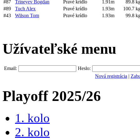
#87
Trineyev Bogdan
Pravé krídlo
1.91m
89.8 k
#89
Tuch Alex
Pravé krídlo
1.93m
100.7 k
#43
Wilson Tom
Pravé krídlo
1.93m
99.8 k
Užívateľské menu
Email:
Heslo:
Nová registrácia
|
Zabu
Playoff 2025/26
1. kolo
2. kolo