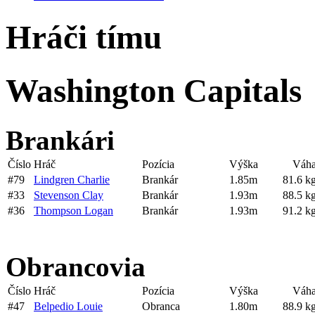
Hráči tímu
Washington Capitals
Brankári
Číslo
Hráč
Pozícia
Výška
Váh
#79
Lindgren Charlie
Brankár
1.85m
81.6 k
#33
Stevenson Clay
Brankár
1.93m
88.5 k
#36
Thompson Logan
Brankár
1.93m
91.2 k
Obrancovia
Číslo
Hráč
Pozícia
Výška
Váh
#47
Belpedio Louie
Obranca
1.80m
88.9 k