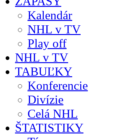
ZÁPASY
Kalendár
NHL v TV
Play off
NHL v TV
TABUĽKY
Konferencie
Divízie
Celá NHL
ŠTATISTIKY