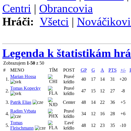
Centri
|
Obrancovia
Hráči:
Všetci
|
Nováčikovi
Legenda k štatistikám hr
Zobrazujem
1-50
z 50
#
MENO
TÍM
POST
GP
G
A
PTS
+/-
Marian Hossa
Pravé
1.
40
17
14
31
+20
krídlo
Tomas Kopecky
Pravé
2.
47
15
12
27
-8
krídlo
3.
Patrik Elias
Center
48
14
22
36
+5
Radim Vrbata
Pravé
4.
34
12
16
28
+6
krídlo
Tomas
Ľavé
5.
48
12
23
35
-10
Fleischmann
krídlo