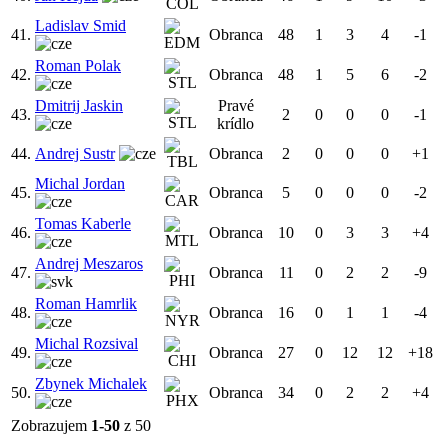
Ladislav Smid
41.
Obranca
48
1
3
4
-1
Roman Polak
42.
Obranca
48
1
5
6
-2
Dmitrij Jaskin
Pravé
43.
2
0
0
0
-1
krídlo
44.
Andrej Sustr
Obranca
2
0
0
0
+1
Michal Jordan
45.
Obranca
5
0
0
0
-2
Tomas Kaberle
46.
Obranca
10
0
3
3
+4
Andrej Meszaros
47.
Obranca
11
0
2
2
-9
Roman Hamrlik
48.
Obranca
16
0
1
1
-4
Michal Rozsival
49.
Obranca
27
0
12
12
+18
Zbynek Michalek
50.
Obranca
34
0
2
2
+4
Zobrazujem
1-50
z 50