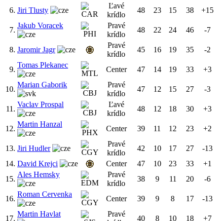
Ľavé
6.
Jiri Tlusty
48
23
15
38
+15
krídlo
Jakub Voracek
Pravé
7.
48
22
24
46
-7
krídlo
Pravé
8.
Jaromir Jagr
45
16
19
35
-2
krídlo
Tomas Plekanec
9.
Center
47
14
19
33
+3
Marian Gaborik
Pravé
10.
47
12
15
27
-3
krídlo
Vaclav Prospal
Ľavé
11.
48
12
18
30
+3
krídlo
Martin Hanzal
12.
Center
39
11
12
23
+2
Pravé
13.
Jiri Hudler
42
10
17
27
-13
krídlo
14.
David Krejci
Center
47
10
23
33
+1
Ales Hemsky
Pravé
15.
38
9
11
20
-6
krídlo
Roman Cervenka
16.
Center
39
9
8
17
-13
Martin Havlat
Pravé
17.
40
8
10
18
+7