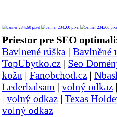
Priestor pre SEO optimali
Bavlnené rúška
|
Bavlněné 
TopUbytko.cz
|
Seo Domén
kožu
|
Fanobchod.cz
|
Nbask
Lederbalsam
|
volný odkaz
|
volný odkaz
|
Texas Hold
volný odkaz