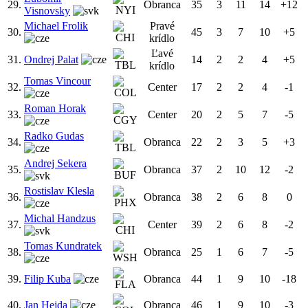
29.
Obranca
35
3
11
14
+12
Visnovsky
Michael Frolik
Pravé
30.
45
3
7
10
+5
krídlo
Ľavé
31.
Ondrej Palat
14
2
2
4
+5
krídlo
Tomas Vincour
32.
Center
17
2
2
4
-1
Roman Horak
33.
Center
20
2
5
7
-5
Radko Gudas
34.
Obranca
22
2
3
5
+3
Andrej Sekera
35.
Obranca
37
2
10
12
-2
Rostislav Klesla
36.
Obranca
38
2
6
8
0
Michal Handzus
37.
Center
39
2
6
8
-2
Tomas Kundratek
38.
Obranca
25
1
6
7
-5
39.
Filip Kuba
Obranca
44
1
9
10
-18
40.
Jan Hejda
Obranca
46
1
9
10
-3