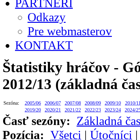
PARTNERI
Odkazy
Pre webmasterov
KONTAKT
Štatistiky hráčov - Gó
2012/13 (základná ča
Sezóna:
2005/06
2006/07
2007/08
2008/09
2009/10
2010/1
2019/20
2020/21
2021/22
2022/23
2023/24
2024/2
Časť sezóny:
Základná ča
Pozícia:
Všetci
|
Útočníci