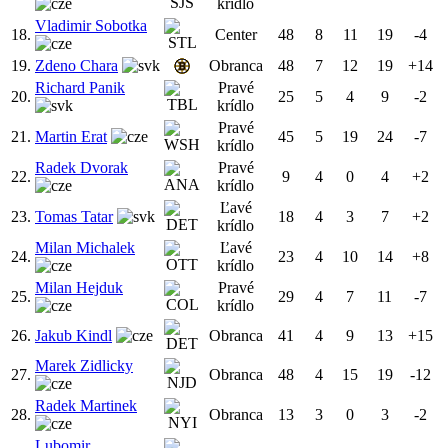
krídlo
Vladimir Sobotka
18.
Center
48
8
11
19
-4
19.
Zdeno Chara
Obranca
48
7
12
19
+14
Richard Panik
Pravé
20.
25
5
4
9
-2
krídlo
Pravé
21.
Martin Erat
45
5
19
24
-7
krídlo
Radek Dvorak
Pravé
22.
9
4
0
4
+2
krídlo
Ľavé
23.
Tomas Tatar
18
4
3
7
+2
krídlo
Milan Michalek
Ľavé
24.
23
4
10
14
+8
krídlo
Milan Hejduk
Pravé
25.
29
4
7
11
-7
krídlo
26.
Jakub Kindl
Obranca
41
4
9
13
+15
Marek Zidlicky
27.
Obranca
48
4
15
19
-12
Radek Martinek
28.
Obranca
13
3
0
3
-2
Lubomir