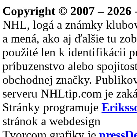
Copyright © 2007 – 2026
-
NHL, logá a známky klubo
a mená, ako aj ďalšie tu zo
použité len k identifikácii
príbuzenstvo alebo spojito
obchodnej značky. Publikov
serveru NHLtip.com je zaká
Stránky programuje
Erikss
stránok a webdesign
Tvorcom grafiky je
pressDe