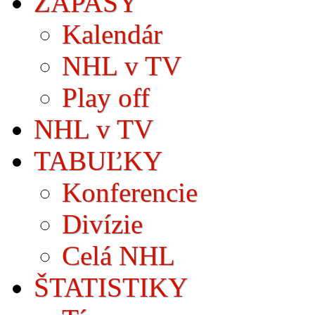
ZÁPASY
Kalendár
NHL v TV
Play off
NHL v TV
TABUĽKY
Konferencie
Divízie
Celá NHL
ŠTATISTIKY