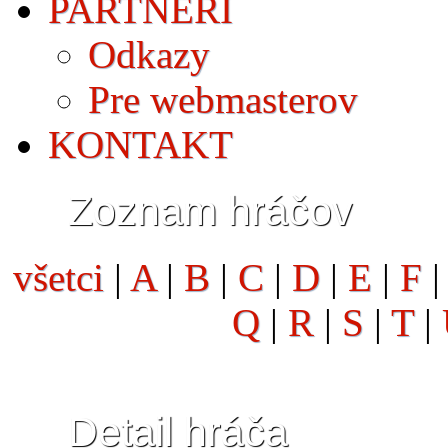
PARTNERI
Odkazy
Pre webmasterov
KONTAKT
Zoznam hráčov
všetci
|
A
|
B
|
C
|
D
|
E
|
F
Q
|
R
|
S
|
T
|
Detail hráča