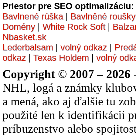
Priestor pre SEO optimalizáciu:
Bavlnené rúška
|
Bavlněné roušky
Domény
|
White Rock Soft
|
Balza
Nbasket.sk
Lederbalsam
|
volný odkaz
|
Pred
odkaz
|
Texas Holdem
|
volný odk
Copyright © 2007 – 2026
-
NHL, logá a známky klubo
a mená, ako aj ďalšie tu zo
použité len k identifikácii
príbuzenstvo alebo spojito