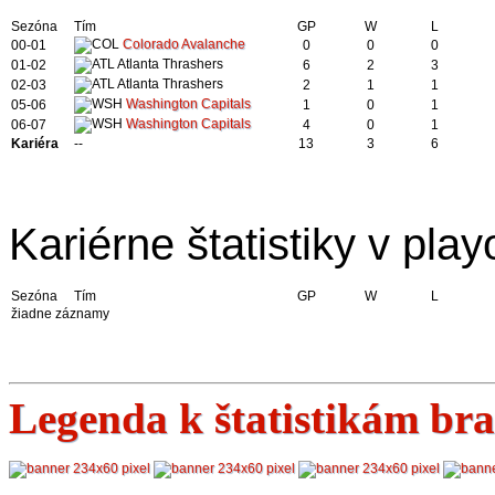
Sezóna
Tím
GP
W
L
Colorado Avalanche
00-01
0
0
0
Atlanta Thrashers
01-02
6
2
3
Atlanta Thrashers
02-03
2
1
1
Washington Capitals
05-06
1
0
1
Washington Capitals
06-07
4
0
1
Kariéra
--
13
3
6
Kariérne štatistiky v playo
Sezóna
Tím
GP
W
L
žiadne záznamy
Legenda k štatistikám br