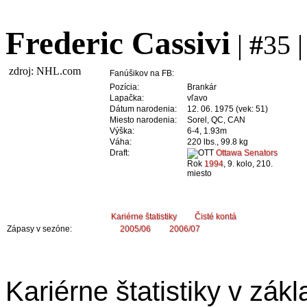
Frederic Cassivi
|
#
35 
zdroj: NHL.com
Fanúšikov na FB:
Pozícia:
Brankár
Lapačka:
vľavo
Dátum narodenia:
12. 06. 1975 (vek: 51)
Miesto narodenia:
Sorel, QC, CAN
Výška:
6-4, 1.93m
Váha:
220 lbs., 99.8 kg
Draft:
Ottawa Senators
Rok
1994
, 9. kolo, 210.
miesto
Kariérne štatistiky
Čisté kontá
Zápasy v sezóne:
2005/06
2006/07
Kariérne štatistiky v zákl