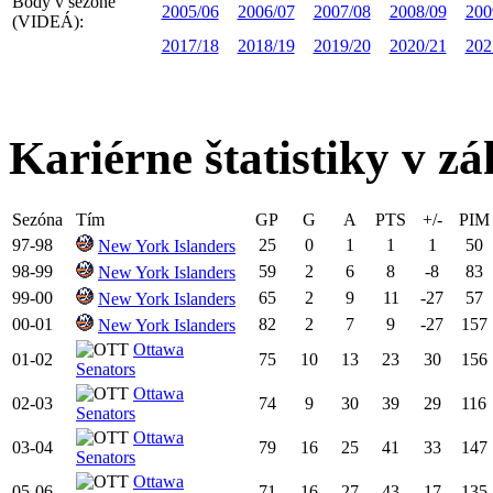
Body v sezóne
2005/06
2006/07
2007/08
2008/09
200
(VIDEÁ):
2017/18
2018/19
2019/20
2020/21
202
Kariérne štatistiky v zá
Sezóna
Tím
GP
G
A
PTS
+/-
PIM
97-98
25
0
1
1
1
50
New York Islanders
98-99
59
2
6
8
-8
83
New York Islanders
99-00
65
2
9
11
-27
57
New York Islanders
00-01
82
2
7
9
-27
157
New York Islanders
Ottawa
01-02
75
10
13
23
30
156
Senators
Ottawa
02-03
74
9
30
39
29
116
Senators
Ottawa
03-04
79
16
25
41
33
147
Senators
Ottawa
05-06
71
16
27
43
17
135