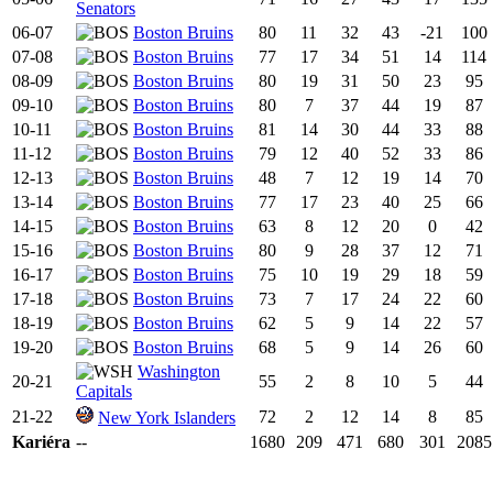
Senators
06-07
Boston Bruins
80
11
32
43
-21
100
07-08
Boston Bruins
77
17
34
51
14
114
08-09
Boston Bruins
80
19
31
50
23
95
09-10
Boston Bruins
80
7
37
44
19
87
10-11
Boston Bruins
81
14
30
44
33
88
11-12
Boston Bruins
79
12
40
52
33
86
12-13
Boston Bruins
48
7
12
19
14
70
13-14
Boston Bruins
77
17
23
40
25
66
14-15
Boston Bruins
63
8
12
20
0
42
15-16
Boston Bruins
80
9
28
37
12
71
16-17
Boston Bruins
75
10
19
29
18
59
17-18
Boston Bruins
73
7
17
24
22
60
18-19
Boston Bruins
62
5
9
14
22
57
19-20
Boston Bruins
68
5
9
14
26
60
Washington
20-21
55
2
8
10
5
44
Capitals
21-22
72
2
12
14
8
85
New York Islanders
Kariéra
--
1680
209
471
680
301
2085