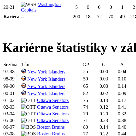
Washington
20-21
5
0
0
0
1
2
Capitals
Kariéra
--
200
18
52
70
49
21
Kariérne štatistiky v zá
Sezóna
Tím
GP
G
A
97-98
25
0.00
0.04
New York Islanders
98-99
59
0.03
0.10
New York Islanders
99-00
65
0.03
0.14
New York Islanders
00-01
82
0.02
0.09
New York Islanders
01-02
Ottawa Senators
75
0.13
0.17
02-03
Ottawa Senators
74
0.12
0.41
03-04
Ottawa Senators
79
0.20
0.32
05-06
Ottawa Senators
71
0.23
0.38
06-07
Boston Bruins
80
0.14
0.40
07-08
Boston Bruins
77
0.22
0.44