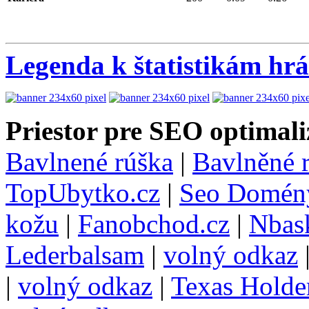
Legenda k štatistikám hr
Priestor pre SEO optimali
Bavlnené rúška
|
Bavlněné 
TopUbytko.cz
|
Seo Domén
kožu
|
Fanobchod.cz
|
Nbask
Lederbalsam
|
volný odkaz
|
volný odkaz
|
Texas Hold