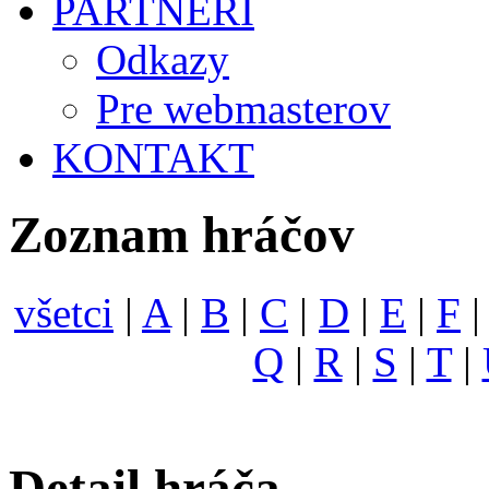
PARTNERI
Odkazy
Pre webmasterov
KONTAKT
Zoznam hráčov
všetci
|
A
|
B
|
C
|
D
|
E
|
F
Q
|
R
|
S
|
T
|
Detail hráča