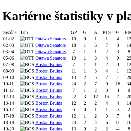
Kariérne štatistiky v pl
Sezóna
Tím
GP
G
A
PTS
+/-
PI
01-02
Ottawa Senators
10
0
1
1
4
1
02-03
Ottawa Senators
18
1
6
7
3
1
03-04
Ottawa Senators
7
1
1
2
3
8
05-06
Ottawa Senators
10
1
3
4
0
2
07-08
Boston Bruins
7
1
1
2
-1
1
08-09
Boston Bruins
11
1
3
4
1
1
09-10
Boston Bruins
13
2
5
7
1
2
10-11
Boston Bruins
24
2
7
9
16
3
11-12
Boston Bruins
7
1
2
3
-1
8
12-13
Boston Bruins
22
3
12
15
7
2
13-14
Boston Bruins
12
2
2
4
4
1
16-17
Boston Bruins
6
0
1
1
-3
2
17-18
Boston Bruins
12
1
2
3
7
4
18-19
Boston Bruins
23
2
4
6
11
1
19-20
Boston Bruins
13
0
2
2
-4
8