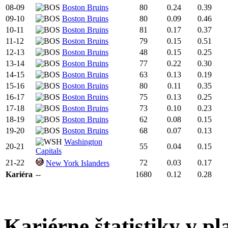
08-09
Boston Bruins
80
0.24
0.39
09-10
Boston Bruins
80
0.09
0.46
10-11
Boston Bruins
81
0.17
0.37
11-12
Boston Bruins
79
0.15
0.51
12-13
Boston Bruins
48
0.15
0.25
13-14
Boston Bruins
77
0.22
0.30
14-15
Boston Bruins
63
0.13
0.19
15-16
Boston Bruins
80
0.11
0.35
16-17
Boston Bruins
75
0.13
0.25
17-18
Boston Bruins
73
0.10
0.23
18-19
Boston Bruins
62
0.08
0.15
19-20
Boston Bruins
68
0.07
0.13
Washington
20-21
55
0.04
0.15
Capitals
21-22
72
0.03
0.17
New York Islanders
Kariéra
--
1680
0.12
0.28
Kariérne štatistiky v pl