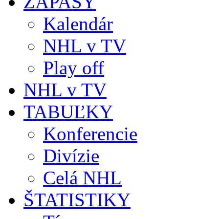
ZÁPASY
Kalendár
NHL v TV
Play off
NHL v TV
TABUĽKY
Konferencie
Divízie
Celá NHL
ŠTATISTIKY