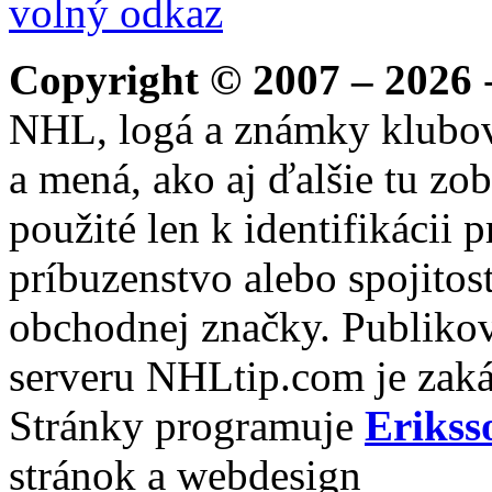
volný odkaz
Copyright © 2007 – 2026
-
NHL, logá a známky klubo
a mená, ako aj ďalšie tu zo
použité len k identifikácii
príbuzenstvo alebo spojito
obchodnej značky. Publikov
serveru NHLtip.com je zaká
Stránky programuje
Erikss
stránok a webdesign