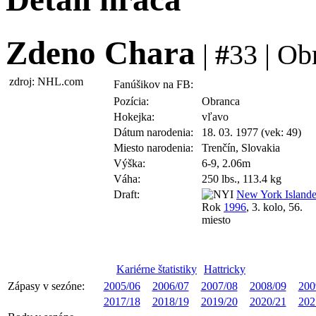
Zdeno Chara
|
#
33 | Ob
zdroj: NHL.com
Fanúšikov na FB:
Pozícia:
Obranca
Hokejka:
vľavo
Dátum narodenia:
18. 03. 1977 (vek: 49)
Miesto narodenia:
Trenčín, Slovakia
Výška:
6-9, 2.06m
Váha:
250 lbs., 113.4 kg
Draft:
New York Islande
Rok
1996
, 3. kolo, 56.
miesto
Kariérne štatistiky
Hattricky
Zápasy v sezóne:
2005/06
2006/07
2007/08
2008/09
200
2017/18
2018/19
2019/20
2020/21
202