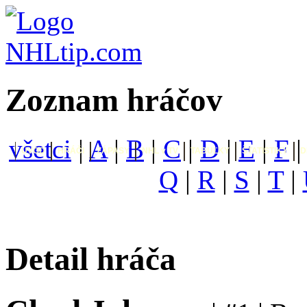
Zoznam hráčov
všetci
|
A
|
B
|
C
|
D
|
E
|
F
ÚVOD
HRÁČI
ZÁPASY
NHL v TV
TABUĽKY
ŠTATISTIKY
D
Q
|
R
|
S
|
T
|
Detail hráča