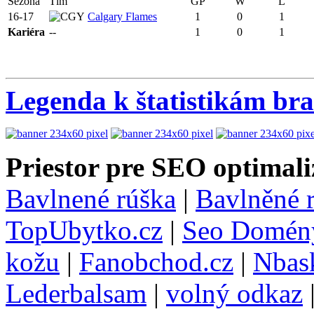
Sezóna
Tím
GP
W
L
16-17
Calgary Flames
1
0
1
Kariéra
--
1
0
1
Legenda k štatistikám br
Priestor pre SEO optimali
Bavlnené rúška
|
Bavlněné 
TopUbytko.cz
|
Seo Domén
kožu
|
Fanobchod.cz
|
Nbask
Lederbalsam
|
volný odkaz