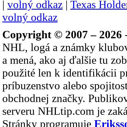
|
volný odkaz
|
Texas Hold
volný odkaz
Copyright © 2007 – 2026
-
NHL, logá a známky klubo
a mená, ako aj ďalšie tu zo
použité len k identifikácii
príbuzenstvo alebo spojito
obchodnej značky. Publikov
serveru NHLtip.com je zaká
Stránky programuje
Erikss