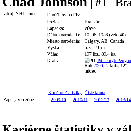
Chad Johnson
|
#
1 | Br
zdroj: NHL.com
Fanúšikov na FB:
Pozícia:
Brankár
Lapačka:
vľavo
Dátum narodenia:
10. 06. 1986 (vek: 40)
Miesto narodenia:
Calgary, AB, Canada
Výška:
6-3, 1.91m
Váha:
197 lbs., 89.4 kg
Draft:
Pittsburgh Pengui
Rok
2006
, 5. kolo, 125.
miesto
Kariérne štatistiky
Čisté kontá
Zápasy v sezóne:
2009/10
2010/11
2012/13
2013/14
Kariérne štatistiky v zá