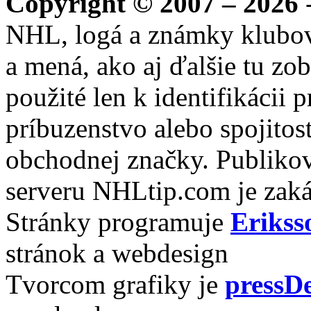
Copyright © 2007 – 2026
-
NHL, logá a známky klubo
a mená, ako aj ďalšie tu zo
použité len k identifikácii
príbuzenstvo alebo spojito
obchodnej značky. Publikov
serveru NHLtip.com je zaká
Stránky programuje
Erikss
stránok a webdesign
Tvorcom grafiky je
pressDe