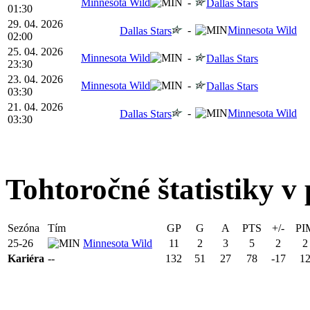
Minnesota Wild
-
Dallas Stars
01:30
29. 04. 2026
-
Minnesota Wild
Dallas Stars
02:00
25. 04. 2026
Minnesota Wild
-
Dallas Stars
23:30
23. 04. 2026
Minnesota Wild
-
Dallas Stars
03:30
21. 04. 2026
-
Minnesota Wild
Dallas Stars
03:30
Tohtoročné štatistiky v 
Sezóna
Tím
GP
G
A
PTS
+/-
PI
25-26
Minnesota Wild
11
2
3
5
2
2
Kariéra
--
132
51
27
78
-17
1