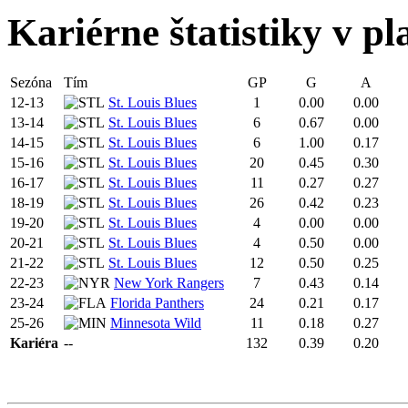
Kariérne štatistiky v pl
Sezóna
Tím
GP
G
A
12-13
St. Louis Blues
1
0.00
0.00
13-14
St. Louis Blues
6
0.67
0.00
14-15
St. Louis Blues
6
1.00
0.17
15-16
St. Louis Blues
20
0.45
0.30
16-17
St. Louis Blues
11
0.27
0.27
18-19
St. Louis Blues
26
0.42
0.23
19-20
St. Louis Blues
4
0.00
0.00
20-21
St. Louis Blues
4
0.50
0.00
21-22
St. Louis Blues
12
0.50
0.25
22-23
New York Rangers
7
0.43
0.14
23-24
Florida Panthers
24
0.21
0.17
25-26
Minnesota Wild
11
0.18
0.27
Kariéra
--
132
0.39
0.20