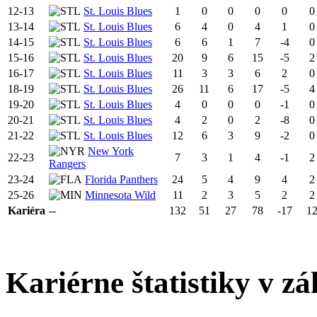
12-13
St. Louis Blues
1
0
0
0
0
0
13-14
St. Louis Blues
6
4
0
4
1
0
14-15
St. Louis Blues
6
6
1
7
-4
0
15-16
St. Louis Blues
20
9
6
15
-5
2
16-17
St. Louis Blues
11
3
3
6
2
0
18-19
St. Louis Blues
26
11
6
17
-5
4
19-20
St. Louis Blues
4
0
0
0
-1
0
20-21
St. Louis Blues
4
2
0
2
-8
0
21-22
St. Louis Blues
12
6
3
9
-2
0
New York
22-23
7
3
1
4
-1
2
Rangers
23-24
Florida Panthers
24
5
4
9
4
2
25-26
Minnesota Wild
11
2
3
5
2
2
Kariéra
--
132
51
27
78
-17
1
Kariérne štatistiky v zá