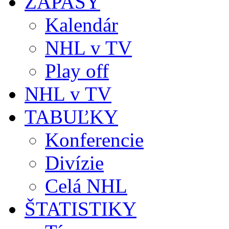
ZÁPASY
Kalendár
NHL v TV
Play off
NHL v TV
TABUĽKY
Konferencie
Divízie
Celá NHL
ŠTATISTIKY