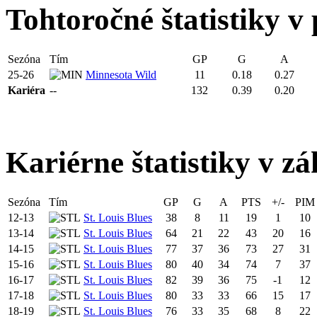
Tohtoročné štatistiky v 
Sezóna
Tím
GP
G
A
25-26
Minnesota Wild
11
0.18
0.27
Kariéra
--
132
0.39
0.20
Kariérne štatistiky v zá
Sezóna
Tím
GP
G
A
PTS
+/-
PIM
12-13
St. Louis Blues
38
8
11
19
1
10
13-14
St. Louis Blues
64
21
22
43
20
16
14-15
St. Louis Blues
77
37
36
73
27
31
15-16
St. Louis Blues
80
40
34
74
7
37
16-17
St. Louis Blues
82
39
36
75
-1
12
17-18
St. Louis Blues
80
33
33
66
15
17
18-19
St. Louis Blues
76
33
35
68
8
22