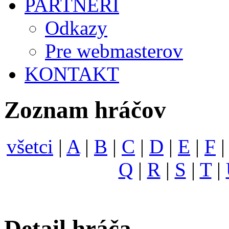
PARTNERI
Odkazy
Pre webmasterov
KONTAKT
Zoznam hráčov
všetci
|
A
|
B
|
C
|
D
|
E
|
F
Q
|
R
|
S
|
T
|
Detail hráča