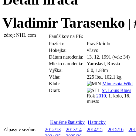
Vladimir Tarasenko
|
zdroj: NHL.com
Fanúšikov na FB:
Pozícia:
Pravé krídlo
Hokejka:
vľavo
Dátum narodenia:
13. 12. 1991 (vek: 34)
Miesto narodenia:
Yaroslavl, Russia
Výška:
6-0, 1.83m
Váha:
225 lbs., 102.1 kg
Klub:
Minnesota Wild
Draft:
St. Louis Blues
Rok
2010
, 1. kolo, 16.
miesto
Kariérne štatistiky
Hattricky
Zápasy v sezóne:
2012/13
2013/14
2014/15
2015/16
201