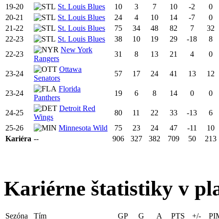
19-20
St. Louis Blues
10
3
7
10
-2
0
20-21
St. Louis Blues
24
4
10
14
-7
0
21-22
St. Louis Blues
75
34
48
82
7
32
22-23
St. Louis Blues
38
10
19
29
-18
8
New York
22-23
31
8
13
21
4
0
Rangers
Ottawa
23-24
57
17
24
41
13
12
Senators
Florida
23-24
19
6
8
14
0
0
Panthers
Detroit Red
24-25
80
11
22
33
-13
6
Wings
25-26
Minnesota Wild
75
23
24
47
-11
10
Kariéra
--
906
327
382
709
50
213
Kariérne štatistiky v pl
Sezóna
Tím
GP
G
A
PTS
+/-
PI