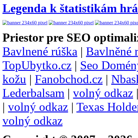
Legenda k štatistikám hr
Priestor pre SEO optimali
Bavlnené rúška
|
Bavlněné 
TopUbytko.cz
|
Seo Domén
kožu
|
Fanobchod.cz
|
Nbask
Lederbalsam
|
volný odkaz
|
volný odkaz
|
Texas Hold
volný odkaz