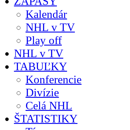
ZÁPASY
Kalendár
NHL v TV
Play off
NHL v TV
TABUĽKY
Konferencie
Divízie
Celá NHL
ŠTATISTIKY