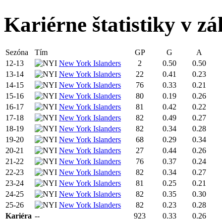
Kariérne štatistiky v zá
Sezóna
Tím
GP
G
A
12-13
New York Islanders
2
0.50
0.50
13-14
New York Islanders
22
0.41
0.23
14-15
New York Islanders
76
0.33
0.21
15-16
New York Islanders
80
0.19
0.26
16-17
New York Islanders
81
0.42
0.22
17-18
New York Islanders
82
0.49
0.27
18-19
New York Islanders
82
0.34
0.28
19-20
New York Islanders
68
0.29
0.34
20-21
New York Islanders
27
0.44
0.26
21-22
New York Islanders
76
0.37
0.24
22-23
New York Islanders
82
0.34
0.27
23-24
New York Islanders
81
0.25
0.21
24-25
New York Islanders
82
0.35
0.30
25-26
New York Islanders
82
0.23
0.28
Kariéra
--
923
0.33
0.26