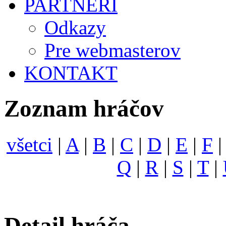
PARTNERI
Odkazy
Pre webmasterov
KONTAKT
Zoznam hráčov
všetci
|
A
|
B
|
C
|
D
|
E
|
F
Q
|
R
|
S
|
T
|
Detail hráča