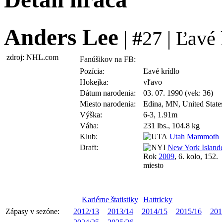
Anders Lee
|
#
27 | Ľavé 
zdroj: NHL.com
Fanúšikov na FB:
Pozícia:
Ľavé krídlo
Hokejka:
vľavo
Dátum narodenia:
03. 07. 1990 (vek: 36)
Miesto narodenia:
Edina, MN, United State
Výška:
6-3, 1.91m
Váha:
231 lbs., 104.8 kg
Klub:
Utah Mammoth
Draft:
New York Island
Rok
2009
, 6. kolo, 152.
miesto
Kariérne štatistiky
Hattricky
Zápasy v sezóne:
2012/13
2013/14
2014/15
2015/16
201