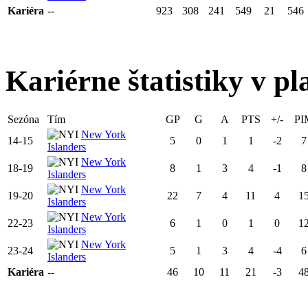
Kariéra
--
923
308
241
549
21
546
Kariérne štatistiky v pl
Sezóna
Tím
GP
G
A
PTS
+/-
PI
New York
14-15
5
0
1
1
-2
7
Islanders
New York
18-19
8
1
3
4
-1
8
Islanders
New York
19-20
22
7
4
11
4
1
Islanders
New York
22-23
6
1
0
1
0
1
Islanders
New York
23-24
5
1
3
4
-4
6
Islanders
Kariéra
--
46
10
11
21
-3
4