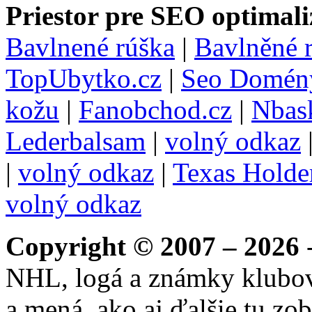
Priestor pre SEO optimali
Bavlnené rúška
|
Bavlněné 
TopUbytko.cz
|
Seo Domén
kožu
|
Fanobchod.cz
|
Nbask
Lederbalsam
|
volný odkaz
|
volný odkaz
|
Texas Hold
volný odkaz
Copyright © 2007 – 2026
-
NHL, logá a známky klubo
a mená, ako aj ďalšie tu zo