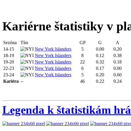
Kariérne štatistiky v pl
Sezóna
Tím
GP
G
A
14-15
New York Islanders
5
0.00
0.20
18-19
New York Islanders
8
0.12
0.38
19-20
New York Islanders
22
0.32
0.18
22-23
New York Islanders
6
0.17
0.00
23-24
New York Islanders
5
0.20
0.60
Kariéra
--
46
0.22
0.24
Legenda k štatistikám hr