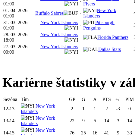
-
01:00
Flyers
01. 04. 2026
New York
Buffalo Sabres
-
01:00
Islanders
31. 03. 2026
New York Islanders
Pittsburgh
-
01:00
Penguins
28. 03. 2026
New York Islanders
-
Florida Panthers
18:00
27. 03. 2026
New York Islanders
-
Dallas Stars
00:00
Kariérne štatistiky v zá
Sezóna
Tím
GP
G
A
PTS
+/-
PIM
New York
12-13
2
1
1
2
-3
0
Islanders
New York
13-14
22
9
5
14
3
14
Islanders
New York
14-15
76
25
16
41
9
33