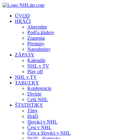
ÚVOD
HRÁČI
Abecedne
Podľa klubov
Zranenia
Prestupy
Narodeniny
ZÁPASY
Kalendár
NHL v TV
Play off
NHL v TV
TABUĽKY
Konferencie
Divízie
Celá NHL
ŠTATISTIKY
Tímy
Hráči
Slováci v NHL
Česi v NHL
Česi a Slováci v NHL
Hráči - Hattricky