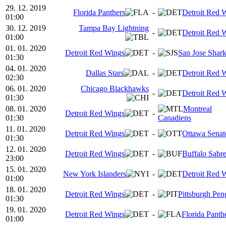
29. 12. 2019
Florida Panthers
-
Detroit Red 
01:00
30. 12. 2019
Tampa Bay Lightning
-
Detroit Red 
01:00
01. 01. 2020
Detroit Red Wings
-
San Jose Shar
01:30
04. 01. 2020
Dallas Stars
-
Detroit Red 
02:30
06. 01. 2020
Chicago Blackhawks
-
Detroit Red 
01:30
08. 01. 2020
Montreal
Detroit Red Wings
-
01:30
Canadiens
11. 01. 2020
Detroit Red Wings
-
Ottawa Senat
01:30
12. 01. 2020
Detroit Red Wings
-
Buffalo Sabr
23:00
15. 01. 2020
New York Islanders
-
Detroit Red 
01:00
18. 01. 2020
Detroit Red Wings
-
Pittsburgh Pen
01:30
19. 01. 2020
Detroit Red Wings
-
Florida Panth
01:00