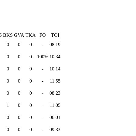
S
BKS
GVA
TKA
FO
TOI
0
0
0
-
08:19
0
0
0
100%
10:34
0
0
0
-
10:14
0
0
0
-
11:55
0
0
0
-
08:23
1
0
0
-
11:05
0
0
0
-
06:01
0
0
0
-
09:33