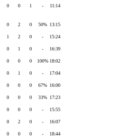
0
0
1
-
11:14
0
2
0
50%
13:15
1
2
0
-
15:24
0
1
0
-
16:39
0
0
0
100%
18:02
0
1
0
-
17:04
0
0
0
67%
16:00
0
0
0
33%
17:23
0
0
0
-
15:55
0
2
0
-
16:07
0
0
0
-
18:44