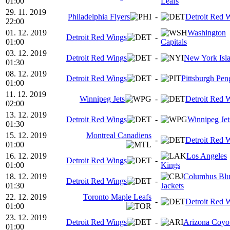
01:00
Leafs
29. 11. 2019
Philadelphia Flyers
-
Detroit Red 
22:00
01. 12. 2019
Washington
Detroit Red Wings
-
01:00
Capitals
03. 12. 2019
Detroit Red Wings
-
New York Isl
01:30
08. 12. 2019
Detroit Red Wings
-
Pittsburgh Pen
01:00
11. 12. 2019
Winnipeg Jets
-
Detroit Red 
02:00
13. 12. 2019
Detroit Red Wings
-
Winnipeg Jet
01:30
15. 12. 2019
Montreal Canadiens
-
Detroit Red 
01:00
16. 12. 2019
Los Angeles
Detroit Red Wings
-
01:00
Kings
18. 12. 2019
Columbus Bl
Detroit Red Wings
-
01:30
Jackets
22. 12. 2019
Toronto Maple Leafs
-
Detroit Red 
01:00
23. 12. 2019
Detroit Red Wings
-
Arizona Coyo
01:00