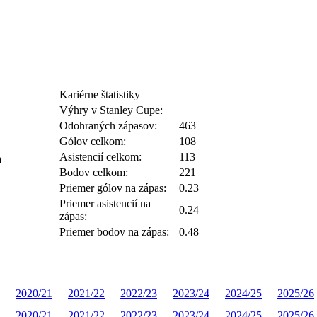
Kariérne štatistiky
Výhry v Stanley Cupe:
Odohraných zápasov:
463
Gólov celkom:
108
Asistencií celkom:
113
a
Bodov celkom:
221
Priemer gólov na zápas:
0.23
Priemer asistencií na
0.24
zápas:
Priemer bodov na zápas:
0.48
2020/21
2021/22
2022/23
2023/24
2024/25
2025/26
2020/21
2021/22
2022/23
2023/24
2024/25
2025/26