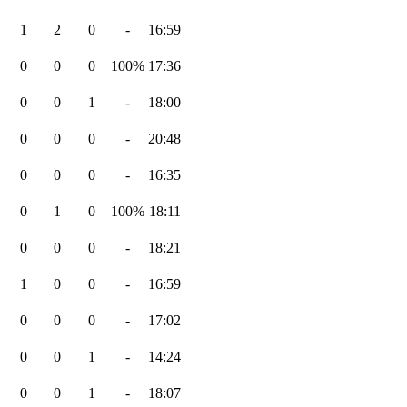
1
2
0
-
16:59
0
0
0
100%
17:36
0
0
1
-
18:00
0
0
0
-
20:48
0
0
0
-
16:35
0
1
0
100%
18:11
0
0
0
-
18:21
1
0
0
-
16:59
0
0
0
-
17:02
0
0
1
-
14:24
0
0
1
-
18:07