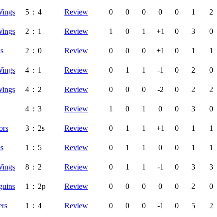
Wings
5
:
4
Review
0
0
0
0
0
1
2
Wings
2
:
1
Review
1
0
1
+1
0
3
0
ks
2
:
0
Review
0
0
0
+1
0
1
1
Wings
4
:
1
Review
0
1
1
-1
0
2
0
Wings
4
:
2
Review
0
0
0
-2
0
2
2
4
:
3
Review
1
0
1
0
0
3
0
ors
3
:
2s
Review
0
1
1
+1
0
1
1
es
1
:
5
Review
0
1
1
0
0
1
1
Wings
8
:
2
Review
0
1
1
-1
0
3
3
guins
1
:
2p
Review
0
0
0
0
0
2
0
ers
1
:
4
Review
0
0
0
-1
0
5
2