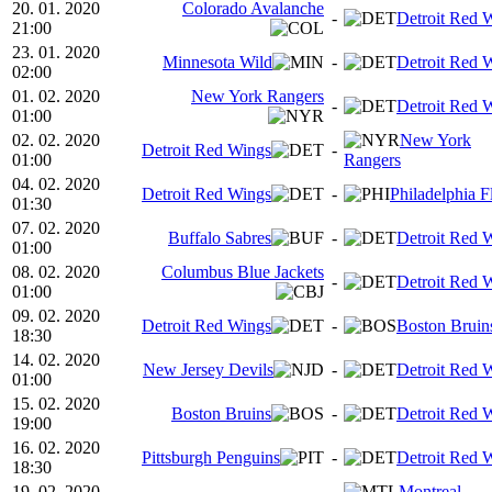
20. 01. 2020
Colorado Avalanche
-
Detroit Red 
21:00
23. 01. 2020
Minnesota Wild
-
Detroit Red 
02:00
01. 02. 2020
New York Rangers
-
Detroit Red 
01:00
02. 02. 2020
New York
Detroit Red Wings
-
01:00
Rangers
04. 02. 2020
Detroit Red Wings
-
Philadelphia F
01:30
07. 02. 2020
Buffalo Sabres
-
Detroit Red 
01:00
08. 02. 2020
Columbus Blue Jackets
-
Detroit Red 
01:00
09. 02. 2020
Detroit Red Wings
-
Boston Bruin
18:30
14. 02. 2020
New Jersey Devils
-
Detroit Red 
01:00
15. 02. 2020
Boston Bruins
-
Detroit Red 
19:00
16. 02. 2020
Pittsburgh Penguins
-
Detroit Red 
18:30
19. 02. 2020
Montreal