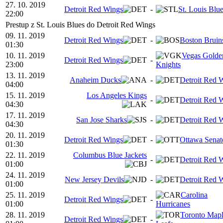
27. 10. 2019
Detroit Red Wings
-
St. Louis Blu
22:00
Prestup z St. Louis Blues do Detroit Red Wings
09. 11. 2019
Detroit Red Wings
-
Boston Bruin
01:30
10. 11. 2019
Vegas Golde
Detroit Red Wings
-
23:00
Knights
13. 11. 2019
Anaheim Ducks
-
Detroit Red 
04:00
15. 11. 2019
Los Angeles Kings
-
Detroit Red 
04:30
17. 11. 2019
San Jose Sharks
-
Detroit Red 
04:30
20. 11. 2019
Detroit Red Wings
-
Ottawa Senat
01:30
22. 11. 2019
Columbus Blue Jackets
-
Detroit Red 
01:00
24. 11. 2019
New Jersey Devils
-
Detroit Red 
01:00
25. 11. 2019
Carolina
Detroit Red Wings
-
01:00
Hurricanes
28. 11. 2019
Toronto Map
Detroit Red Wings
-