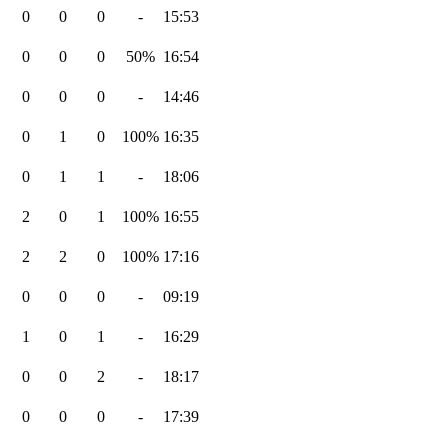
0
0
0
-
15:53
0
0
0
50%
16:54
0
0
0
-
14:46
0
1
0
100%
16:35
0
1
1
-
18:06
2
0
1
100%
16:55
2
2
0
100%
17:16
0
0
0
-
09:19
1
0
1
-
16:29
0
0
2
-
18:17
0
0
0
-
17:39