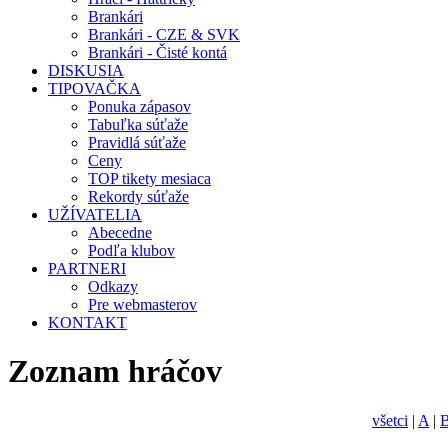
Brankári
Brankári - CZE & SVK
Brankári - Čisté kontá
DISKUSIA
TIPOVAČKA
Ponuka zápasov
Tabuľka súťaže
Pravidlá súťaže
Ceny
TOP tikety mesiaca
Rekordy súťaže
UŽÍVATELIA
Abecedne
Podľa klubov
PARTNERI
Odkazy
Pre webmasterov
KONTAKT
Zoznam hráčov
všetci
|
A
|