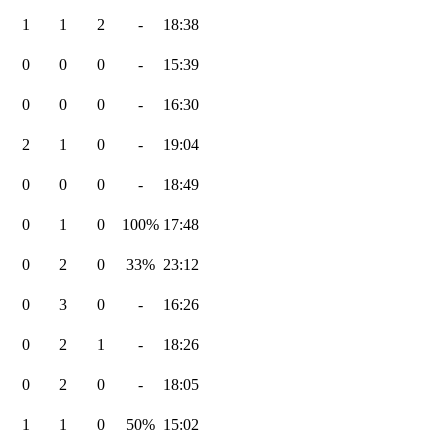
1
1
2
-
18:38
0
0
0
-
15:39
0
0
0
-
16:30
2
1
0
-
19:04
0
0
0
-
18:49
0
1
0
100%
17:48
0
2
0
33%
23:12
0
3
0
-
16:26
0
2
1
-
18:26
0
2
0
-
18:05
1
1
0
50%
15:02