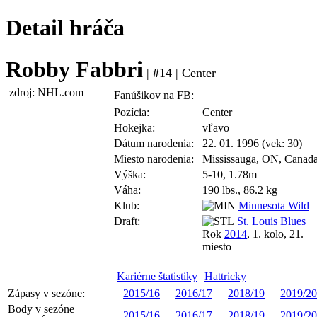
Detail hráča
Robby Fabbri
|
#
14 | Center
zdroj: NHL.com
Fanúšikov na FB:
Pozícia:
Center
Hokejka:
vľavo
Dátum narodenia:
22. 01. 1996 (vek: 30)
Miesto narodenia:
Mississauga, ON, Canad
Výška:
5-10, 1.78m
Váha:
190 lbs., 86.2 kg
Klub:
Minnesota Wild
Draft:
St. Louis Blues
Rok
2014
, 1. kolo, 21.
miesto
Kariérne štatistiky
Hattricky
Zápasy v sezóne:
2015/16
2016/17
2018/19
2019/20
Body v sezóne
2015/16
2016/17
2018/19
2019/20