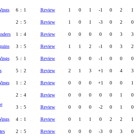
Wings
6
:
1
Review
1
0
1
-1
0
2
1
2
:
5
Review
1
0
1
-3
0
2
0
anders
1
:
4
Review
0
0
0
0
0
3
3
guins
3
:
5
Review
1
1
2
-1
0
3
2
Wings
5
:
1
Review
0
0
0
-1
0
0
0
s
5
:
2
Review
2
1
3
+1
0
4
3
Wings
1
:
2
Review
0
0
0
+1
0
0
1
2
:
4
Review
0
0
0
0
0
1
0
ue
3
:
5
Review
0
0
0
-2
0
1
0
Wings
4
:
1
Review
0
1
1
0
2
2
1
tes
2
:
5
Review
0
0
0
-3
0
3
0