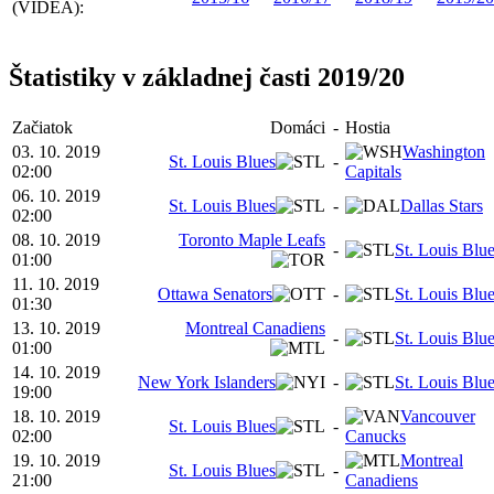
(VIDEÁ):
Štatistiky v základnej časti 2019/20
Začiatok
Domáci
-
Hostia
03. 10. 2019
Washington
St. Louis Blues
-
02:00
Capitals
06. 10. 2019
St. Louis Blues
-
Dallas Stars
02:00
08. 10. 2019
Toronto Maple Leafs
-
St. Louis Blu
01:00
11. 10. 2019
Ottawa Senators
-
St. Louis Blu
01:30
13. 10. 2019
Montreal Canadiens
-
St. Louis Blu
01:00
14. 10. 2019
New York Islanders
-
St. Louis Blu
19:00
18. 10. 2019
Vancouver
St. Louis Blues
-
02:00
Canucks
19. 10. 2019
Montreal
St. Louis Blues
-
21:00
Canadiens