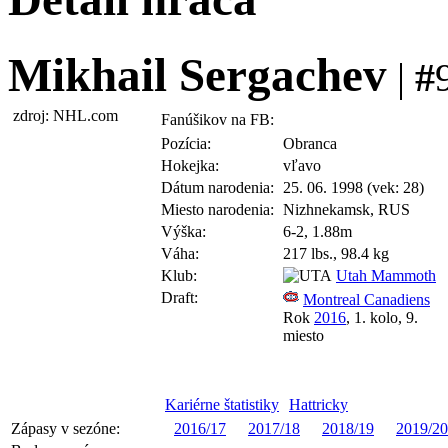
Mikhail Sergachev
|
#
zdroj: NHL.com
Fanúšikov na FB:
Pozícia:
Obranca
Hokejka:
vľavo
Dátum narodenia:
25. 06. 1998 (vek: 28)
Miesto narodenia:
Nizhnekamsk, RUS
Výška:
6-2, 1.88m
Váha:
217 lbs., 98.4 kg
Klub:
Utah Mammoth
Draft:
Montreal Canadiens
Rok
2016
, 1. kolo, 9.
miesto
Kariérne štatistiky
Hattricky
Zápasy v sezóne:
2016/17
2017/18
2018/19
2019/20