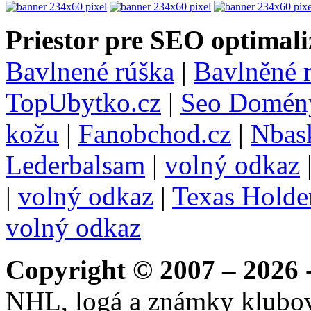
Priestor pre SEO optimali
Bavlnené rúška
|
Bavlněné 
TopUbytko.cz
|
Seo Domén
kožu
|
Fanobchod.cz
|
Nbask
Lederbalsam
|
volný odkaz
|
volný odkaz
|
Texas Hold
volný odkaz
Copyright © 2007 – 2026
-
NHL, logá a známky klubo