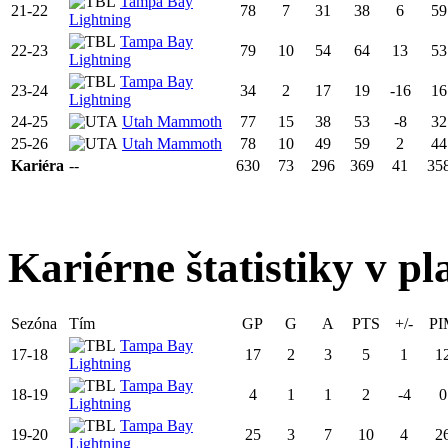
Tampa Bay
21-22
78
7
31
38
6
59
Lightning
Tampa Bay
22-23
79
10
54
64
13
53
Lightning
Tampa Bay
23-24
34
2
17
19
-16
16
Lightning
24-25
Utah Mammoth
77
15
38
53
-8
32
25-26
Utah Mammoth
78
10
49
59
2
44
Kariéra
--
630
73
296
369
41
35
Kariérne štatistiky v pl
Sezóna
Tím
GP
G
A
PTS
+/-
PI
Tampa Bay
17-18
17
2
3
5
1
1
Lightning
Tampa Bay
18-19
4
1
1
2
-4
0
Lightning
Tampa Bay
19-20
25
3
7
10
4
2
Lightning