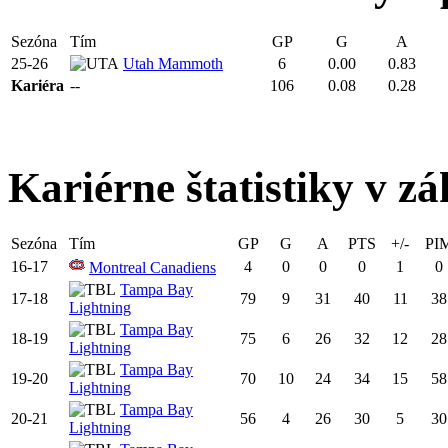
Sezóna
Tím
GP
G
A
25-26
Utah Mammoth
6
0.00
0.83
Kariéra
--
106
0.08
0.28
Kariérne štatistiky v zá
Sezóna
Tím
GP
G
A
PTS
+/-
PI
16-17
4
0
0
0
1
0
Montreal Canadiens
Tampa Bay
17-18
79
9
31
40
11
38
Lightning
Tampa Bay
18-19
75
6
26
32
12
28
Lightning
Tampa Bay
19-20
70
10
24
34
15
58
Lightning
Tampa Bay
20-21
56
4
26
30
5
30
Lightning