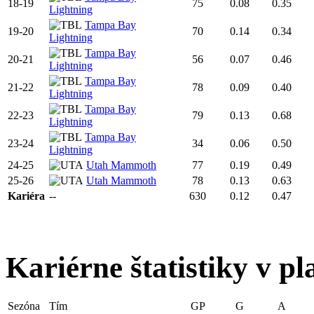
18-19
75
0.08
0.35
Lightning
Tampa Bay
19-20
70
0.14
0.34
Lightning
Tampa Bay
20-21
56
0.07
0.46
Lightning
Tampa Bay
21-22
78
0.09
0.40
Lightning
Tampa Bay
22-23
79
0.13
0.68
Lightning
Tampa Bay
23-24
34
0.06
0.50
Lightning
24-25
Utah Mammoth
77
0.19
0.49
25-26
Utah Mammoth
78
0.13
0.63
Kariéra
--
630
0.12
0.47
Kariérne štatistiky v pl
Sezóna
Tím
GP
G
A