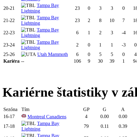
Tampa Bay
20-21
23
0
3
3
0
1
Lightning
Tampa Bay
21-22
23
2
8
10
7
1
Lightning
Tampa Bay
22-23
6
1
2
3
-4
1
Lightning
Tampa Bay
23-24
2
0
1
1
-3
0
Lightning
25-26
Utah Mammoth
6
0
5
5
0
4
Kariéra
--
106
9
30
39
1
9
Kariérne štatistiky v zá
Sezóna
Tím
GP
G
A
16-17
4
0.00
0.00
Montreal Canadiens
Tampa Bay
17-18
79
0.11
0.39
Lightning
Tampa Bay