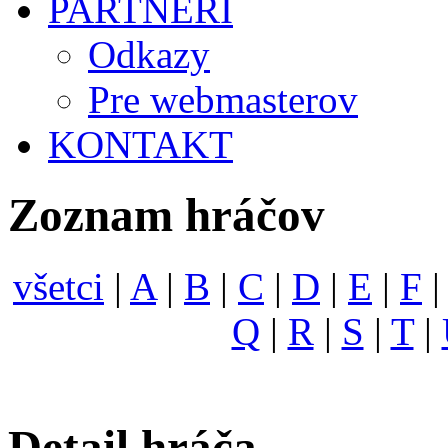
PARTNERI
Odkazy
Pre webmasterov
KONTAKT
Zoznam hráčov
všetci
|
A
|
B
|
C
|
D
|
E
|
F
Q
|
R
|
S
|
T
|
Detail hráča