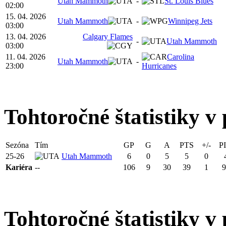
Utah Mammoth
-
St. Louis Blues
02:00
15. 04. 2026
Utah Mammoth
-
Winnipeg Jets
03:00
13. 04. 2026
Calgary Flames
-
Utah Mammoth
03:00
11. 04. 2026
Carolina
Utah Mammoth
-
23:00
Hurricanes
Tohtoročné štatistiky v 
Sezóna
Tím
GP
G
A
PTS
+/-
P
25-26
Utah Mammoth
6
0
5
5
0
Kariéra
--
106
9
30
39
1
9
Tohtoročné štatistiky v 