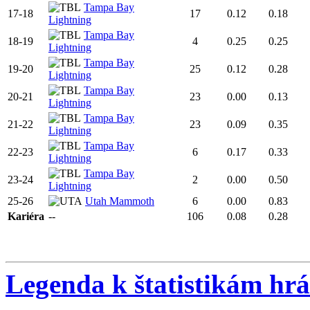
Tampa Bay
17-18
17
0.12
0.18
Lightning
Tampa Bay
18-19
4
0.25
0.25
Lightning
Tampa Bay
19-20
25
0.12
0.28
Lightning
Tampa Bay
20-21
23
0.00
0.13
Lightning
Tampa Bay
21-22
23
0.09
0.35
Lightning
Tampa Bay
22-23
6
0.17
0.33
Lightning
Tampa Bay
23-24
2
0.00
0.50
Lightning
25-26
Utah Mammoth
6
0.00
0.83
Kariéra
--
106
0.08
0.28
Legenda k štatistikám hr