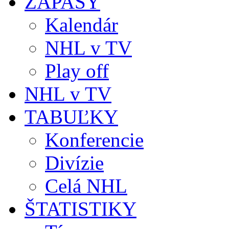
ZÁPASY
Kalendár
NHL v TV
Play off
NHL v TV
TABUĽKY
Konferencie
Divízie
Celá NHL
ŠTATISTIKY