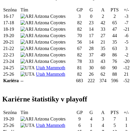
Sezóna
Tím
GP
G
A
PTS
+/-
16-17
Arizona Coyotes
3
0
2
2
-3
17-18
Arizona Coyotes
82
23
42
65
-7
18-19
Arizona Coyotes
82
14
33
47
-21
19-20
Arizona Coyotes
70
17
27
44
-6
20-21
Arizona Coyotes
56
14
21
35
-5
21-22
Arizona Coyotes
67
28
35
63
3
22-23
Arizona Coyotes
82
37
49
86
-2
23-24
Arizona Coyotes
78
33
43
76
-20
24-25
Utah Mammoth
81
30
60
90
-12
25-26
Utah Mammoth
82
26
62
88
21
Kariéra
--
683
222
374
596
-52
Kariérne štatistiky v playoff
Sezóna
Tím
GP
G
A
PTS
+/-
19-20
Arizona Coyotes
9
4
3
7
1
25-26
Utah Mammoth
6
1
4
5
1