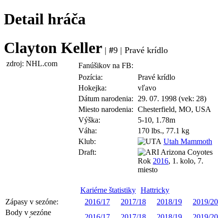
Detail hráča
Clayton Keller
|
#
9 | Pravé krídlo
zdroj: NHL.com
Fanúšikov na FB:
Pozícia:
Pravé krídlo
Hokejka:
vľavo
Dátum narodenia:
29. 07. 1998 (vek: 28)
Miesto narodenia:
Chesterfield, MO, USA
Výška:
5-10, 1.78m
Váha:
170 lbs., 77.1 kg
Klub:
Utah Mammoth
Draft:
Arizona Coyotes
Rok
2016
, 1. kolo, 7.
miesto
Kariérne štatistiky
Hattricky
Zápasy v sezóne:
2016/17
2017/18
2018/19
2019/20
Body v sezóne
2016/17
2017/18
2018/19
2019/20