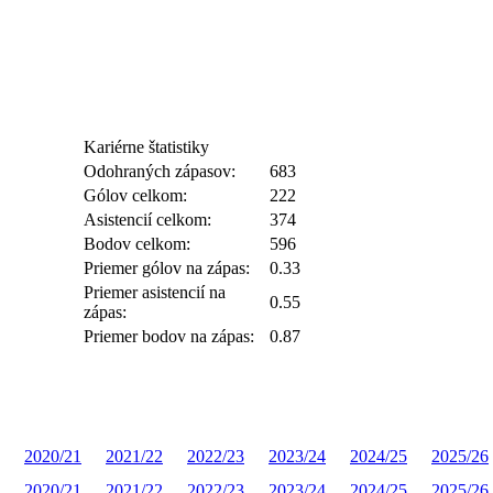
Kariérne štatistiky
Odohraných zápasov:
683
Gólov celkom:
222
Asistencií celkom:
374
Bodov celkom:
596
Priemer gólov na zápas:
0.33
Priemer asistencií na
0.55
zápas:
Priemer bodov na zápas:
0.87
2020/21
2021/22
2022/23
2023/24
2024/25
2025/26
2020/21
2021/22
2022/23
2023/24
2024/25
2025/26