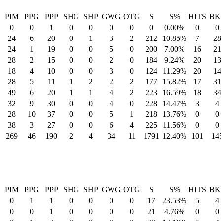
PIM
PPG
PPP
SHG
SHP
GWG
OTG
S
S%
HITS
BK
0
0
1
0
0
0
0
0
0.00%
0
0
24
6
20
0
1
3
2
212
10.85%
7
28
24
1
19
0
0
5
0
200
7.00%
16
21
28
2
15
0
0
2
0
184
9.24%
20
13
18
4
10
0
0
3
0
124
11.29%
20
14
28
5
11
1
2
2
2
177
15.82%
17
31
49
6
20
1
1
4
2
223
16.59%
18
34
32
9
30
0
0
4
0
228
14.47%
3
4
28
10
37
0
0
5
1
218
13.76%
0
0
38
3
27
0
0
6
4
225
11.56%
0
0
269
46
190
2
4
34
11
1791
12.40%
101
14
PIM
PPG
PPP
SHG
SHP
GWG
OTG
S
S%
HITS
BK
0
1
1
0
0
0
0
17
23.53%
5
4
0
0
1
0
0
0
0
21
4.76%
0
0