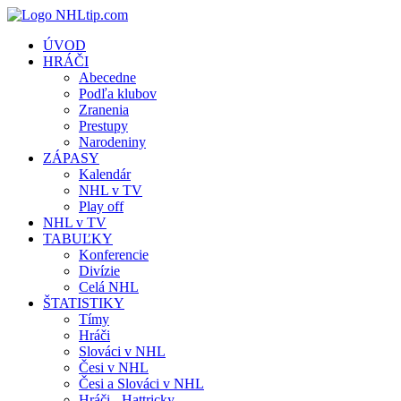
ÚVOD
HRÁČI
Abecedne
Podľa klubov
Zranenia
Prestupy
Narodeniny
ZÁPASY
Kalendár
NHL v TV
Play off
NHL v TV
TABUĽKY
Konferencie
Divízie
Celá NHL
ŠTATISTIKY
Tímy
Hráči
Slováci v NHL
Česi v NHL
Česi a Slováci v NHL
Hráči - Hattricky