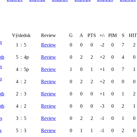
Výsledok
Review
G
A
PTS
+/-
PIM
S
HIT
n
1
:
5
Review
0
0
0
-2
0
7
2
th
5
:
4p
Review
0
2
2
+2
0
4
0
n
4
:
5p
Review
1
0
1
+1
0
7
1
n
4
:
2
Review
0
2
2
+2
0
0
0
th
2
:
3
Review
0
0
0
+1
0
1
2
th
4
:
2
Review
0
0
0
-3
0
2
1
es
3
:
5
Review
0
2
2
-1
0
1
0
s
5
:
3
Review
0
1
1
-1
0
2
0