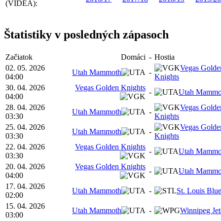
(VIDEÁ):
Štatistiky v posledných zápasoch
Začiatok
Domáci
-
Hostia
02. 05. 2026
Vegas Golde
Utah Mammoth
-
04:00
Knights
30. 04. 2026
Vegas Golden Knights
-
Utah Mammo
04:00
28. 04. 2026
Vegas Golde
Utah Mammoth
-
03:30
Knights
25. 04. 2026
Vegas Golde
Utah Mammoth
-
03:30
Knights
22. 04. 2026
Vegas Golden Knights
-
Utah Mammo
03:30
20. 04. 2026
Vegas Golden Knights
-
Utah Mammo
04:00
17. 04. 2026
Utah Mammoth
-
St. Louis Blu
02:00
15. 04. 2026
Utah Mammoth
-
Winnipeg Jet
03:00