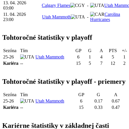
13. 04. 2026
Calgary Flames
-
Utah Mammo
03:00
11. 04. 2026
Carolina
Utah Mammoth
-
23:00
Hurricanes
Tohtoročné štatistiky v playoff
Sezóna
Tím
GP
G
A
PTS
+/-
25-26
Utah Mammoth
6
1
4
5
1
Kariéra
--
15
5
7
12
2
Tohtoročné štatistiky v playoff - priemery
Sezóna
Tím
GP
G
A
25-26
Utah Mammoth
6
0.17
0.67
Kariéra
--
15
0.33
0.47
Kariérne štatistiky v základnej časti