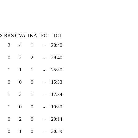
S
BKS
GVA
TKA
FO
TOI
2
4
1
-
20:40
0
2
2
-
29:40
1
1
1
-
25:40
0
0
0
-
15:33
1
2
1
-
17:34
1
0
0
-
19:49
0
2
0
-
20:14
0
1
0
-
20:59