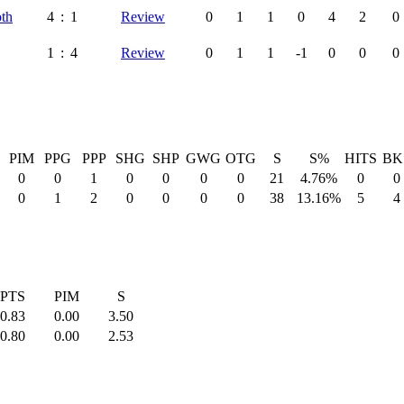
th
4
:
1
Review
0
1
1
0
4
2
0
1
:
4
Review
0
1
1
-1
0
0
0
PIM
PPG
PPP
SHG
SHP
GWG
OTG
S
S%
HITS
BK
0
0
1
0
0
0
0
21
4.76%
0
0
0
1
2
0
0
0
0
38
13.16%
5
4
PTS
PIM
S
0.83
0.00
3.50
0.80
0.00
2.53