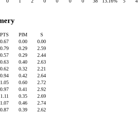
0
1
2
0
0
0
0
38
13.16%
5
4
emery
PTS
PIM
S
0.67
0.00
0.00
0.79
0.29
2.59
0.57
0.29
2.44
0.63
0.40
2.63
0.62
0.32
2.21
0.94
0.42
2.64
1.05
0.60
2.72
0.97
0.41
2.92
1.11
0.35
2.69
1.07
0.46
2.74
0.87
0.39
2.62