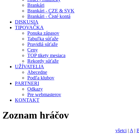
Brankári
Brankári - CZE & SVK
Brankári - Čisté kontá
DISKUSIA
TIPOVAČKA
Ponuka zápasov
Tabuľka súťaže
Pravidlá súťaže
Ceny
TOP tikety mesiaca
Rekordy súťaže
UŽÍVATELIA
Abecedne
Podľa klubov
PARTNERI
Odkazy
Pre webmasterov
KONTAKT
Zoznam hráčov
všetci
|
A
|