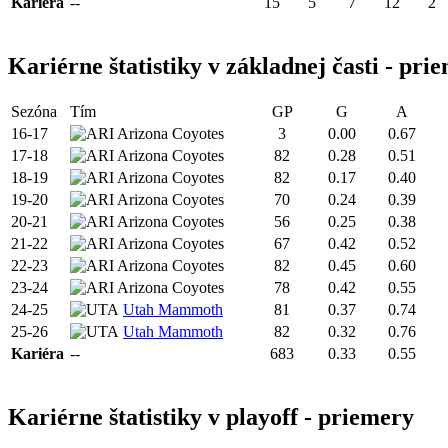
Kariéra
--
15
5
7
12
2
Kariérne štatistiky v základnej časti - pri
Sezóna
Tím
GP
G
A
16-17
Arizona Coyotes
3
0.00
0.67
17-18
Arizona Coyotes
82
0.28
0.51
18-19
Arizona Coyotes
82
0.17
0.40
19-20
Arizona Coyotes
70
0.24
0.39
20-21
Arizona Coyotes
56
0.25
0.38
21-22
Arizona Coyotes
67
0.42
0.52
22-23
Arizona Coyotes
82
0.45
0.60
23-24
Arizona Coyotes
78
0.42
0.55
24-25
Utah Mammoth
81
0.37
0.74
25-26
Utah Mammoth
82
0.32
0.76
Kariéra
--
683
0.33
0.55
Kariérne štatistiky v playoff - priemery