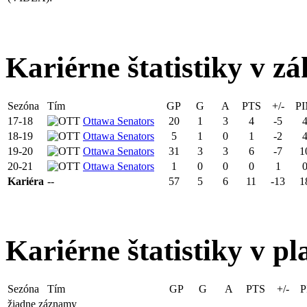
Kariérne štatistiky v zá
Sezóna
Tím
GP
G
A
PTS
+/-
P
17-18
Ottawa Senators
20
1
3
4
-5
18-19
Ottawa Senators
5
1
0
1
-2
19-20
Ottawa Senators
31
3
3
6
-7
1
20-21
Ottawa Senators
1
0
0
0
1
Kariéra
--
57
5
6
11
-13
1
Kariérne štatistiky v pl
Sezóna
Tím
GP
G
A
PTS
+/-
P
žiadne záznamy