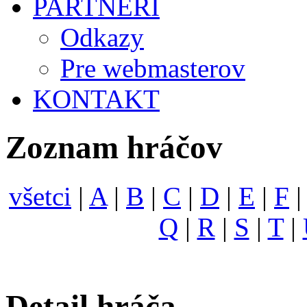
PARTNERI
Odkazy
Pre webmasterov
KONTAKT
Zoznam hráčov
všetci
|
A
|
B
|
C
|
D
|
E
|
F
Q
|
R
|
S
|
T
|
Detail hráča