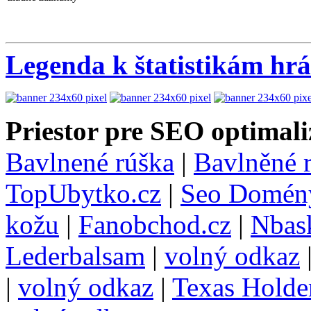
Legenda k štatistikám hr
Priestor pre SEO optimali
Bavlnené rúška
|
Bavlněné 
TopUbytko.cz
|
Seo Domén
kožu
|
Fanobchod.cz
|
Nbask
Lederbalsam
|
volný odkaz
|
volný odkaz
|
Texas Hold