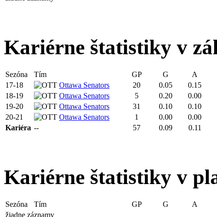
Kariérne štatistiky v zá
Sezóna
Tím
GP
G
A
17-18
Ottawa Senators
20
0.05
0.15
18-19
Ottawa Senators
5
0.20
0.00
19-20
Ottawa Senators
31
0.10
0.10
20-21
Ottawa Senators
1
0.00
0.00
Kariéra
--
57
0.09
0.11
Kariérne štatistiky v pl
Sezóna
Tím
GP
G
A
žiadne záznamy