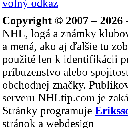
volný odkaz
Copyright © 2007 – 2026
-
NHL, logá a známky klubo
a mená, ako aj ďalšie tu zo
použité len k identifikácii
príbuzenstvo alebo spojito
obchodnej značky. Publikov
serveru NHLtip.com je zaká
Stránky programuje
Erikss
stránok a webdesign