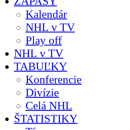
ZÁPASY
Kalendár
NHL v TV
Play off
NHL v TV
TABUĽKY
Konferencie
Divízie
Celá NHL
ŠTATISTIKY