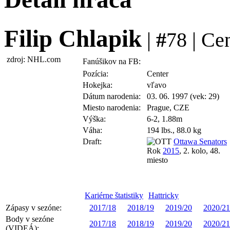
Filip Chlapik
|
#
78 | Ce
zdroj: NHL.com
Fanúšikov na FB:
Pozícia:
Center
Hokejka:
vľavo
Dátum narodenia:
03. 06. 1997 (vek: 29)
Miesto narodenia:
Prague, CZE
Výška:
6-2, 1.88m
Váha:
194 lbs., 88.0 kg
Draft:
Ottawa Senators
Rok
2015
, 2. kolo, 48.
miesto
Kariérne štatistiky
Hattricky
Zápasy v sezóne:
2017/18
2018/19
2019/20
2020/21
Body v sezóne
2017/18
2018/19
2019/20
2020/21
(VIDEÁ):