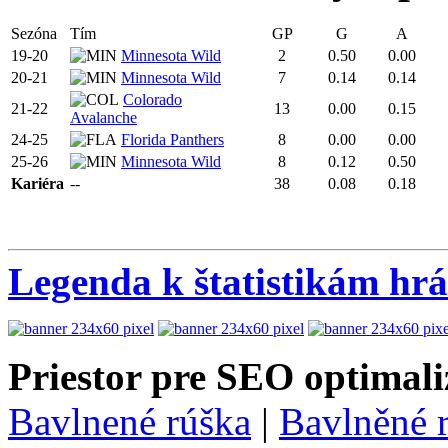
Sezóna
Tím
GP
G
A
19-20
Minnesota Wild
2
0.50
0.00
20-21
Minnesota Wild
7
0.14
0.14
Colorado
21-22
13
0.00
0.15
Avalanche
24-25
Florida Panthers
8
0.00
0.00
25-26
Minnesota Wild
8
0.12
0.50
Kariéra
--
38
0.08
0.18
Legenda k štatistikám hr
Priestor pre SEO optimali
Bavlnené rúška
|
Bavlněné 