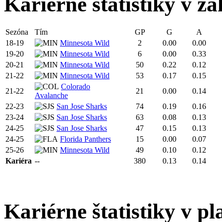
Kariérne štatistiky v zá
Sezóna
Tím
GP
G
A
18-19
Minnesota Wild
2
0.00
0.00
19-20
Minnesota Wild
6
0.00
0.33
20-21
Minnesota Wild
50
0.22
0.12
21-22
Minnesota Wild
53
0.17
0.15
Colorado
21-22
21
0.00
0.14
Avalanche
22-23
San Jose Sharks
74
0.19
0.16
23-24
San Jose Sharks
63
0.08
0.13
24-25
San Jose Sharks
47
0.15
0.13
24-25
Florida Panthers
15
0.00
0.07
25-26
Minnesota Wild
49
0.10
0.12
Kariéra
--
380
0.13
0.14
Kariérne štatistiky v pl