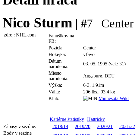
Nico Sturm
|
#
7 | Center
zdroj: NHL.com
Fanúšikov na
FB:
Pozícia:
Center
Hokejka:
vľavo
Dátum
03. 05. 1995 (vek: 31)
narodenia:
Miesto
Augsburg, DEU
narodenia:
Výška:
6-3, 1.91m
Váha:
206 lbs., 93.4 kg
Klub:
Minnesota Wild
Kariérne štatistiky
Hattricky
Zápasy v sezóne:
2018/19
2019/20
2020/21
2021/22
Body v sezóne