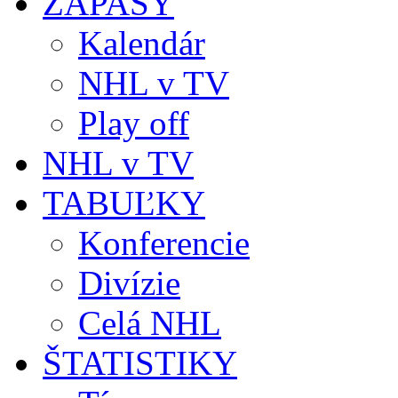
ZÁPASY
Kalendár
NHL v TV
Play off
NHL v TV
TABUĽKY
Konferencie
Divízie
Celá NHL
ŠTATISTIKY