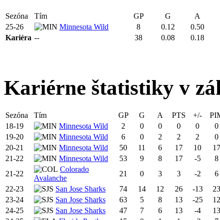
Sezóna
Tím
GP
G
A
25-26
Minnesota Wild
8
0.12
0.50
Kariéra
--
38
0.08
0.18
Kariérne štatistiky v zá
Sezóna
Tím
GP
G
A
PTS
+/-
PI
18-19
Minnesota Wild
2
0
0
0
0
0
19-20
Minnesota Wild
6
0
2
2
2
0
20-21
Minnesota Wild
50
11
6
17
10
1
21-22
Minnesota Wild
53
9
8
17
-5
8
Colorado
21-22
21
0
3
3
-2
6
Avalanche
22-23
San Jose Sharks
74
14
12
26
-13
2
23-24
San Jose Sharks
63
5
8
13
-25
1
24-25
San Jose Sharks
47
7
6
13
-4
1