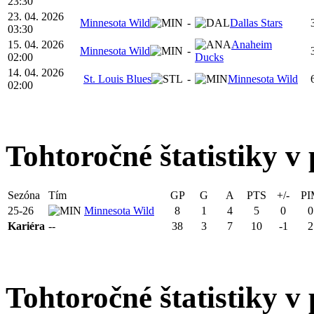
23:30
23. 04. 2026
Minnesota Wild
-
Dallas Stars
03:30
15. 04. 2026
Anaheim
Minnesota Wild
-
02:00
Ducks
14. 04. 2026
St. Louis Blues
-
Minnesota Wild
02:00
Tohtoročné štatistiky v 
Sezóna
Tím
GP
G
A
PTS
+/-
PI
25-26
Minnesota Wild
8
1
4
5
0
0
Kariéra
--
38
3
7
10
-1
2
Tohtoročné štatistiky v 