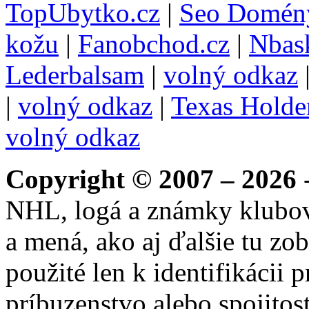
TopUbytko.cz
|
Seo Domén
kožu
|
Fanobchod.cz
|
Nbask
Lederbalsam
|
volný odkaz
|
volný odkaz
|
Texas Hold
volný odkaz
Copyright © 2007 – 2026
-
NHL, logá a známky klubo
a mená, ako aj ďalšie tu zo
použité len k identifikácii
príbuzenstvo alebo spojito