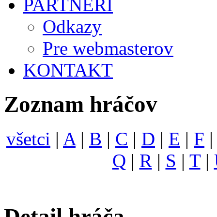
PARTNERI
Odkazy
Pre webmasterov
KONTAKT
Zoznam hráčov
všetci
|
A
|
B
|
C
|
D
|
E
|
F
Q
|
R
|
S
|
T
|
Detail hráča