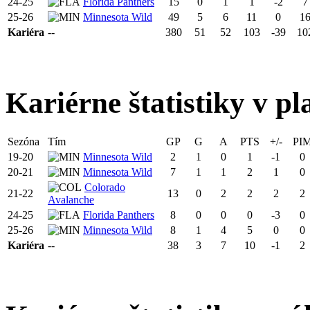
24-25
Florida Panthers
15
0
1
1
-2
7
25-26
Minnesota Wild
49
5
6
11
0
1
Kariéra
--
380
51
52
103
-39
10
Kariérne štatistiky v pl
Sezóna
Tím
GP
G
A
PTS
+/-
PI
19-20
Minnesota Wild
2
1
0
1
-1
0
20-21
Minnesota Wild
7
1
1
2
1
0
Colorado
21-22
13
0
2
2
2
2
Avalanche
24-25
Florida Panthers
8
0
0
0
-3
0
25-26
Minnesota Wild
8
1
4
5
0
0
Kariéra
--
38
3
7
10
-1
2