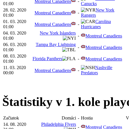
-
Montreal Canadiens
01:00
Canucks
28. 02. 2020
New York
-
Montreal Canadiens
01:00
Rangers
01. 03. 2020
Carolina
-
Montreal Canadiens
01:00
Hurricanes
04. 03. 2020
New York Islanders
-
Montreal Canadiens
01:00
06. 03. 2020
Tampa Bay Lightning
-
Montreal Canadiens
01:00
08. 03. 2020
Florida Panthers
-
Montreal Canadiens
01:00
11. 03. 2020
Nashville
-
Montreal Canadiens
00:00
Predators
Štatistiky v 1. kole pla
Začiatok
Domáci
-
Hostia
V
14. 08. 2020
Philadelphia Flyers
-
Montreal Canadiens