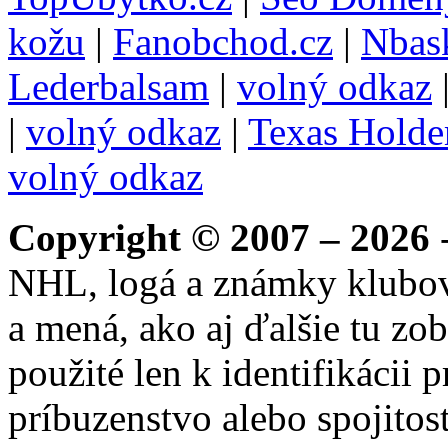
kožu
|
Fanobchod.cz
|
Nbask
Lederbalsam
|
volný odkaz
|
volný odkaz
|
Texas Hold
volný odkaz
Copyright © 2007 – 2026
-
NHL, logá a známky klubo
a mená, ako aj ďalšie tu zo
použité len k identifikácii
príbuzenstvo alebo spojito