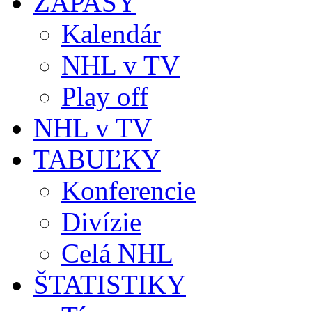
ZÁPASY
Kalendár
NHL v TV
Play off
NHL v TV
TABUĽKY
Konferencie
Divízie
Celá NHL
ŠTATISTIKY