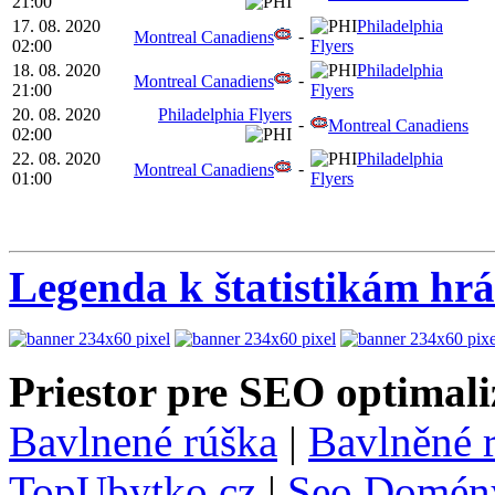
21:00
17. 08. 2020
Philadelphia
-
Montreal Canadiens
02:00
Flyers
18. 08. 2020
Philadelphia
-
Montreal Canadiens
21:00
Flyers
20. 08. 2020
Philadelphia Flyers
-
Montreal Canadiens
02:00
22. 08. 2020
Philadelphia
-
Montreal Canadiens
01:00
Flyers
Legenda k štatistikám hr
Priestor pre SEO optimali
Bavlnené rúška
|
Bavlněné 
TopUbytko.cz
|
Seo Domén