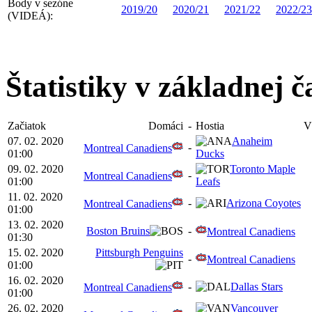
Body v sezóne
2019/20
2020/21
2021/22
2022/23
(VIDEÁ):
Štatistiky v základnej č
Začiatok
Domáci
-
Hostia
V
07. 02. 2020
Anaheim
-
Montreal Canadiens
01:00
Ducks
09. 02. 2020
Toronto Maple
-
Montreal Canadiens
01:00
Leafs
11. 02. 2020
-
Arizona Coyotes
Montreal Canadiens
01:00
13. 02. 2020
Boston Bruins
-
Montreal Canadiens
01:30
15. 02. 2020
Pittsburgh Penguins
-
Montreal Canadiens
01:00
16. 02. 2020
-
Dallas Stars
Montreal Canadiens
01:00
26. 02. 2020
Vancouver