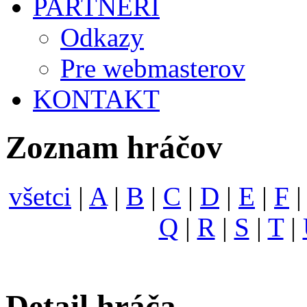
PARTNERI
Odkazy
Pre webmasterov
KONTAKT
Zoznam hráčov
všetci
|
A
|
B
|
C
|
D
|
E
|
F
Q
|
R
|
S
|
T
|
Detail hráča