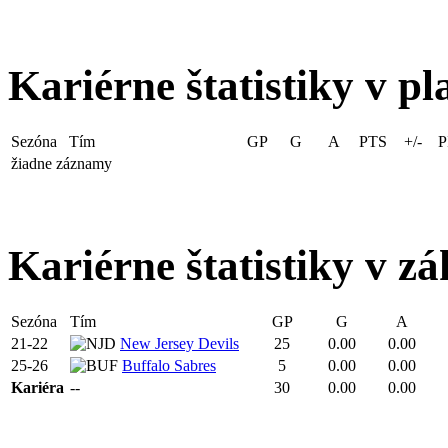
Kariérne štatistiky v pl
Sezóna
Tím
GP
G
A
PTS
+/-
P
žiadne záznamy
Kariérne štatistiky v zá
Sezóna
Tím
GP
G
A
21-22
New Jersey Devils
25
0.00
0.00
25-26
Buffalo Sabres
5
0.00
0.00
Kariéra
--
30
0.00
0.00