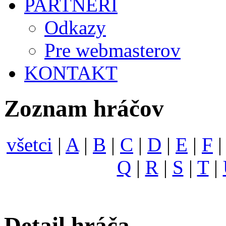
PARTNERI
Odkazy
Pre webmasterov
KONTAKT
Zoznam hráčov
všetci
|
A
|
B
|
C
|
D
|
E
|
F
Q
|
R
|
S
|
T
|
Detail hráča