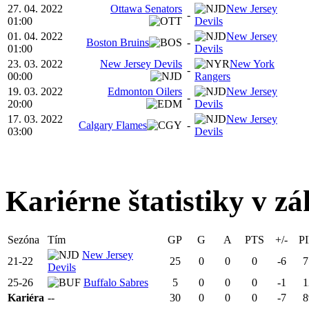
27. 04. 2022
Ottawa Senators
New Jersey
-
01:00
Devils
01. 04. 2022
New Jersey
Boston Bruins
-
01:00
Devils
23. 03. 2022
New Jersey Devils
New York
-
00:00
Rangers
19. 03. 2022
Edmonton Oilers
New Jersey
-
20:00
Devils
17. 03. 2022
New Jersey
Calgary Flames
-
03:00
Devils
Kariérne štatistiky v zá
Sezóna
Tím
GP
G
A
PTS
+/-
P
New Jersey
21-22
25
0
0
0
-6
7
Devils
25-26
Buffalo Sabres
5
0
0
0
-1
1
Kariéra
--
30
0
0
0
-7
8