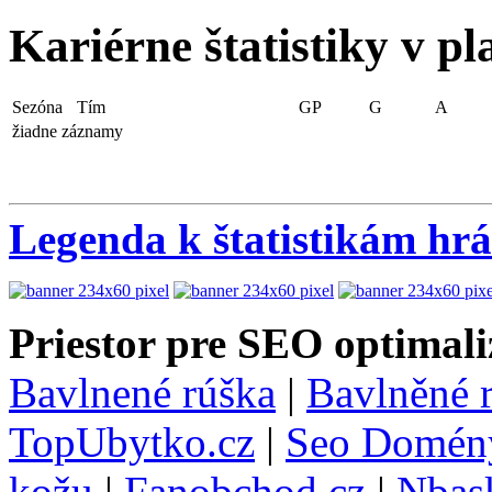
Kariérne štatistiky v pl
Sezóna
Tím
GP
G
A
žiadne záznamy
Legenda k štatistikám hr
Priestor pre SEO optimali
Bavlnené rúška
|
Bavlněné 
TopUbytko.cz
|
Seo Domén
kožu
|
Fanobchod.cz
|
Nbask