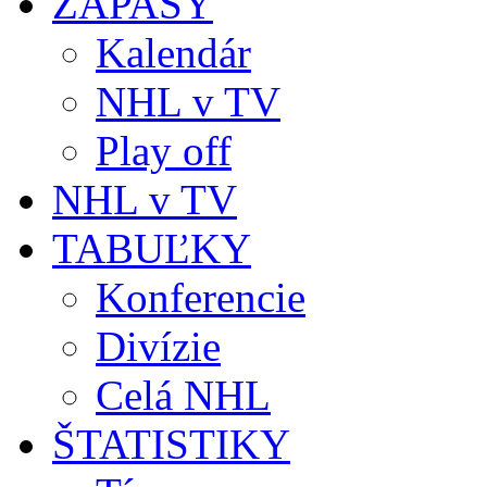
ZÁPASY
Kalendár
NHL v TV
Play off
NHL v TV
TABUĽKY
Konferencie
Divízie
Celá NHL
ŠTATISTIKY