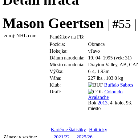
Mason Geertsen
|
#
55 
zdroj: NHL.com
Fanúšikov na FB:
Pozícia:
Obranca
Hokejka:
vľavo
Dátum narodenia:
19. 04. 1995 (vek: 31)
Miesto narodenia:
Drayton Valley, AB, CA
Výška:
6-4, 1.93m
Váha:
227 lbs., 103.0 kg
Klub:
Buffalo Sabres
Draft:
Colorado
Avalanche
Rok
2013
, 4. kolo, 93.
miesto
Kariérne štatistiky
Hattricky
Zápasy v sezóne:
2021/22
2025/26