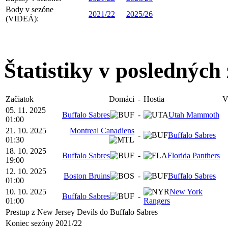
Body v sezóne
2021/22
2025/26
(VIDEÁ):
Štatistiky v posledných
Začiatok
Domáci
-
Hostia
V
05. 11. 2025
Buffalo Sabres
-
Utah Mammoth
01:00
21. 10. 2025
Montreal Canadiens
-
Buffalo Sabres
01:30
18. 10. 2025
Buffalo Sabres
-
Florida Panthers
19:00
12. 10. 2025
Boston Bruins
-
Buffalo Sabres
01:00
10. 10. 2025
New York
Buffalo Sabres
-
01:00
Rangers
Prestup z New Jersey Devils do Buffalo Sabres
Koniec sezóny 2021/22