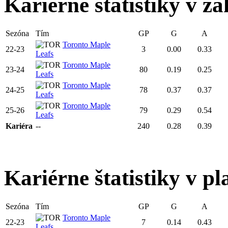
Kariérne štatistiky v zá
Sezóna
Tím
GP
G
A
Toronto Maple
22-23
3
0.00
0.33
Leafs
Toronto Maple
23-24
80
0.19
0.25
Leafs
Toronto Maple
24-25
78
0.37
0.37
Leafs
Toronto Maple
25-26
79
0.29
0.54
Leafs
Kariéra
--
240
0.28
0.39
Kariérne štatistiky v pl
Sezóna
Tím
GP
G
A
Toronto Maple
22-23
7
0.14
0.43
Leafs