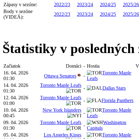
Zápasy v sezóne:
2022/23
2023/24
2024/25
2025/26
Body v sezóne
2022/23
2023/24
2024/25
2025/26
(VIDEÁ):
Štatistiky v posledných
Začiatok
Domáci
-
Hostia
V
16. 04. 2026
Toronto Maple
-
Ottawa Senators
01:30
Leafs
14. 04. 2026
Toronto Maple Leafs
-
Dallas Stars
01:30
12. 04. 2026
Toronto Maple Leafs
-
Florida Panthers
01:00
10. 04. 2026
New York Islanders
Toronto Maple
-
00:45
Leafs
09. 04. 2026
Toronto Maple Leafs
Washington
-
01:30
Capitals
05. 04. 2026
Los Angeles Kings
Toronto Maple
-