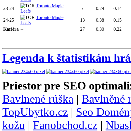
Toronto Maple
23-24
7
0.29
0.14
Leafs
Toronto Maple
24-25
13
0.38
0.15
Leafs
Kariéra
--
27
0.30
0.22
Legenda k štatistikám hr
Priestor pre SEO optimali
Bavlnené rúška
|
Bavlněné 
TopUbytko.cz
|
Seo Domén
kožu
|
Fanobchod.cz
|
Nbask