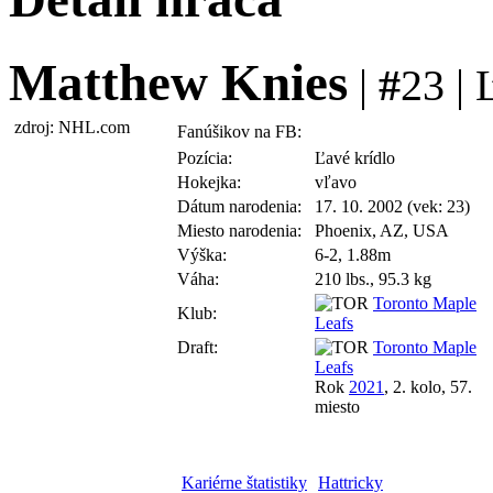
Matthew Knies
|
#
23 | 
zdroj: NHL.com
Fanúšikov na FB:
Pozícia:
Ľavé krídlo
Hokejka:
vľavo
Dátum narodenia:
17. 10. 2002 (vek: 23)
Miesto narodenia:
Phoenix, AZ, USA
Výška:
6-2, 1.88m
Váha:
210 lbs., 95.3 kg
Toronto Maple
Klub:
Leafs
Draft:
Toronto Maple
Leafs
Rok
2021
, 2. kolo, 57.
miesto
Kariérne štatistiky
Hattricky