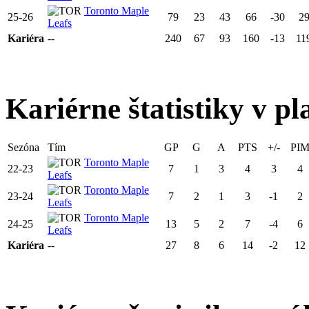
Toronto Maple
25-26
79
23
43
66
-30
2
Leafs
Kariéra
--
240
67
93
160
-13
11
Kariérne štatistiky v pl
Sezóna
Tím
GP
G
A
PTS
+/-
PI
Toronto Maple
22-23
7
1
3
4
3
4
Leafs
Toronto Maple
23-24
7
2
1
3
-1
2
Leafs
Toronto Maple
24-25
13
5
2
7
-4
6
Leafs
Kariéra
--
27
8
6
14
-2
12