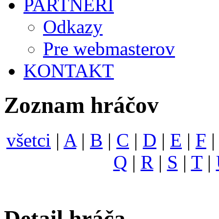
PARTNERI
Odkazy
Pre webmasterov
KONTAKT
Zoznam hráčov
všetci
|
A
|
B
|
C
|
D
|
E
|
F
Q
|
R
|
S
|
T
|
Detail hráča