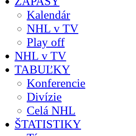
ZÁPASY
Kalendár
NHL v TV
Play off
NHL v TV
TABUĽKY
Konferencie
Divízie
Celá NHL
ŠTATISTIKY