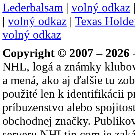
Lederbalsam
|
volný odkaz
|
volný odkaz
|
Texas Hold
volný odkaz
Copyright © 2007 – 2026
-
NHL, logá a známky klubo
a mená, ako aj ďalšie tu zo
použité len k identifikácii
príbuzenstvo alebo spojito
obchodnej značky. Publikov
serveru NHLtip.com je zaká