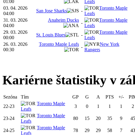
01:00
Leafs
03. 04. 2026
Toronto Maple
San Jose Sharks
-
04:00
Leafs
31. 03. 2026
Anaheim Ducks
Toronto Maple
-
04:00
Leafs
29. 03. 2026
Toronto Maple
St. Louis Blues
-
00:00
Leafs
26. 03. 2026
Toronto Maple Leafs
New York
-
00:30
Rangers
Kariérne štatistiky v zá
Sezóna
Tím
GP
G
A
PTS
+/-
PI
Toronto Maple
22-23
3
0
1
1
1
2
Leafs
Toronto Maple
23-24
80
15
20
35
9
4
Leafs
Toronto Maple
24-25
78
29
29
58
7
4
Leafs