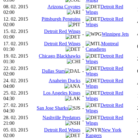
08. 02. 2015
Arizona Coyotes
Detroit Red
-
02:00
Wings
12. 02. 2015
Pittsburgh Penguins
Detroit Red
-
02:00
Wings
15. 02. 2015
Detroit Red Wings
-
Winnipeg Jets
01:00
17. 02. 2015
Detroit Red Wings
Montreal
-
01:30
Canadiens
19. 02. 2015
Chicago Blackhawks
Detroit Red
-
01:30
Wings
22. 02. 2015
Detroit Red
Dallas Stars
-
02:00
Wings
24. 02. 2015
Anaheim Ducks
Detroit Red
-
04:00
Wings
25. 02. 2015
Los Angeles Kings
Detroit Red
-
04:30
Wings
27. 02. 2015
Detroit Red
San Jose Sharks
-
04:30
Wings
28. 02. 2015
Nashville Predators
Detroit Red
-
21:00
Wings
05. 03. 2015
Detroit Red Wings
New York
-
02:00
Rangers