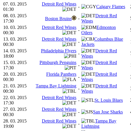
07. 03. 2015
Detroit Red Wings
-
Calgary Flames
01:30
08. 03. 2015
Detroit Red
-
Boston Bruins
17:30
Wings
10. 03. 2015
Detroit Red Wings
Edmonton
-
00:30
Oilers
13. 03. 2015
Detroit Red Wings
Columbus Blue
-
00:30
Jackets
14. 03. 2015
Philadelphia Flyers
Detroit Red
-
18:00
Wings
15. 03. 2015
Pittsburgh Penguins
Detroit Red
-
17:30
Wings
20. 03. 2015
Florida Panthers
Detroit Red
-
00:30
Wings
21. 03. 2015
Tampa Bay Lightning
Detroit Red
-
00:30
Wings
22. 03. 2015
Detroit Red Wings
-
St. Louis Blues
17:30
27. 03. 2015
Detroit Red Wings
-
San Jose Sharks
00:30
28. 03. 2015
Detroit Red Wings
Tampa Bay
-
19:00
Lightning