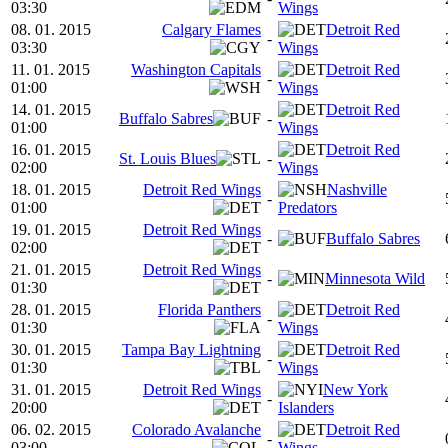
03:30
Wings
08. 01. 2015
Calgary Flames
Detroit Red
-
03:30
Wings
11. 01. 2015
Washington Capitals
Detroit Red
-
01:00
Wings
14. 01. 2015
Detroit Red
Buffalo Sabres
-
01:00
Wings
16. 01. 2015
Detroit Red
St. Louis Blues
-
02:00
Wings
18. 01. 2015
Detroit Red Wings
Nashville
-
01:00
Predators
19. 01. 2015
Detroit Red Wings
-
Buffalo Sabres
02:00
21. 01. 2015
Detroit Red Wings
-
Minnesota Wild
01:30
28. 01. 2015
Florida Panthers
Detroit Red
-
01:30
Wings
30. 01. 2015
Tampa Bay Lightning
Detroit Red
-
01:30
Wings
31. 01. 2015
Detroit Red Wings
New York
-
20:00
Islanders
06. 02. 2015
Colorado Avalanche
Detroit Red
-
03:00
Wings