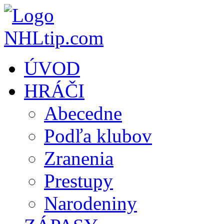
ÚVOD
HRÁČI
Abecedne
Podľa klubov
Zranenia
Prestupy
Narodeniny