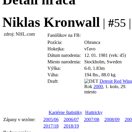
Niklas Kronwall
|
#
55 
zdroj: NHL.com
Fanúšikov na FB:
Pozícia:
Obranca
Hokejka:
vľavo
Dátum narodenia:
12. 01. 1981 (vek: 45)
Miesto narodenia:
Stockholm, Sweden
Výška:
6-0, 1.83m
Váha:
194 lbs., 88.0 kg
Draft:
Detroit Red Win
Rok
2000
, 1. kolo, 29.
miesto
Kariérne štatistiky
Hattricky
Zápasy v sezóne:
2005/06
2006/07
2007/08
2008/09
200
2017/18
2018/19