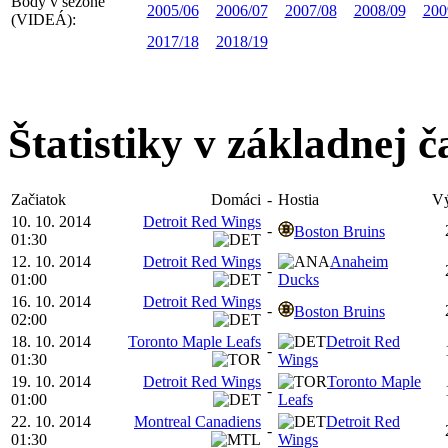
Body v sezóne
2005/06
2006/07
2007/08
2008/09
200
(VIDEÁ):
2017/18
2018/19
Štatistiky v základnej č
Začiatok
Domáci
-
Hostia
Vý
10. 10. 2014
Detroit Red Wings
-
Boston Bruins
01:30
12. 10. 2014
Detroit Red Wings
Anaheim
-
01:00
Ducks
16. 10. 2014
Detroit Red Wings
-
Boston Bruins
02:00
18. 10. 2014
Toronto Maple Leafs
Detroit Red
-
01:30
Wings
19. 10. 2014
Detroit Red Wings
Toronto Maple
-
01:00
Leafs
22. 10. 2014
Montreal Canadiens
Detroit Red
-
01:30
Wings