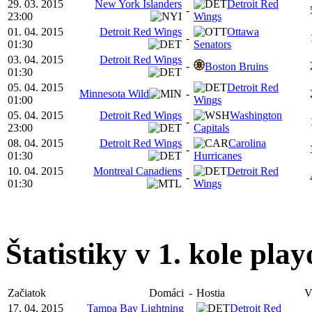
29. 03. 2015
New York Islanders
Detroit Red
-
23:00
Wings
01. 04. 2015
Detroit Red Wings
Ottawa
-
01:30
Senators
03. 04. 2015
Detroit Red Wings
-
Boston Bruins
01:30
05. 04. 2015
Detroit Red
Minnesota Wild
-
01:00
Wings
05. 04. 2015
Detroit Red Wings
Washington
-
23:00
Capitals
08. 04. 2015
Detroit Red Wings
Carolina
-
01:30
Hurricanes
10. 04. 2015
Montreal Canadiens
Detroit Red
-
01:30
Wings
Štatistiky v 1. kole pla
Začiatok
Domáci
-
Hostia
V
17. 04. 2015
Tampa Bay Lightning
Detroit Red