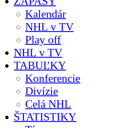
ZÁPASY
Kalendár
NHL v TV
Play off
NHL v TV
TABUĽKY
Konferencie
Divízie
Celá NHL
ŠTATISTIKY