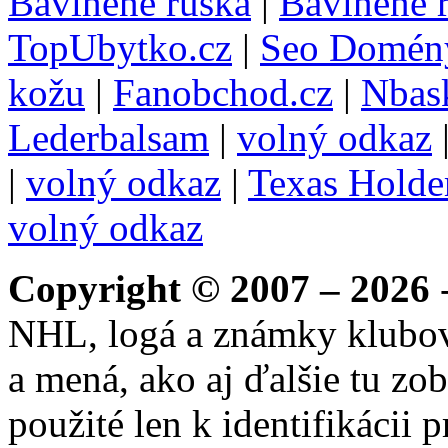
Bavlnené rúška
|
Bavlněné 
TopUbytko.cz
|
Seo Domén
kožu
|
Fanobchod.cz
|
Nbask
Lederbalsam
|
volný odkaz
|
volný odkaz
|
Texas Hold
volný odkaz
Copyright © 2007 – 2026
-
NHL, logá a známky klubo
a mená, ako aj ďalšie tu zo
použité len k identifikácii