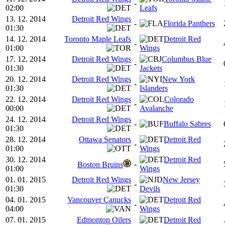
-
02:00
Leafs
13. 12. 2014
Detroit Red Wings
-
Florida Panthers
01:30
14. 12. 2014
Toronto Maple Leafs
Detroit Red
-
01:00
Wings
17. 12. 2014
Detroit Red Wings
Columbus Blue
-
01:30
Jackets
20. 12. 2014
Detroit Red Wings
New York
-
01:30
Islanders
22. 12. 2014
Detroit Red Wings
Colorado
-
00:00
Avalanche
24. 12. 2014
Detroit Red Wings
-
Buffalo Sabres
01:30
28. 12. 2014
Ottawa Senators
Detroit Red
-
01:00
Wings
30. 12. 2014
Detroit Red
-
Boston Bruins
01:00
Wings
01. 01. 2015
Detroit Red Wings
New Jersey
-
01:30
Devils
04. 01. 2015
Vancouver Canucks
Detroit Red
-
04:00
Wings
07. 01. 2015
Edmonton Oilers
Detroit Red
-