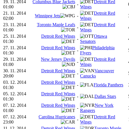
19. 11. 2014
Columbus Blue Jackets
Detroit Red
-
01:00
Wings
21. 11. 2014
Detroit Red
Winnipeg Jets
-
02:00
Wings
23. 11. 2014
Toronto Maple Leafs
Detroit Red
-
01:00
Wings
25. 11. 2014
Detroit Red Wings
Ottawa
-
01:30
Senators
27. 11. 2014
Detroit Red Wings
Philadelphia
-
01:30
Flyers
29. 11. 2014
New Jersey Devils
Detroit Red
-
01:00
Wings
30. 11. 2014
Detroit Red Wings
Vancouver
-
20:00
Canucks
03. 12. 2014
Detroit Red Wings
-
Florida Panthers
01:30
05. 12. 2014
Detroit Red Wings
-
Dallas Stars
01:30
07. 12. 2014
Detroit Red Wings
New York
-
01:00
Rangers
07. 12. 2014
Carolina Hurricanes
Detroit Red
-
23:00
Wings
11. 12. 2014
Detroit Red Wings
Toronto Maple