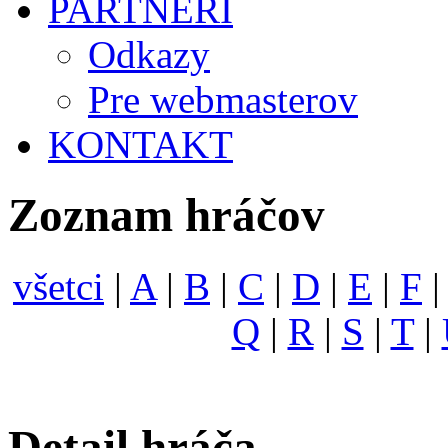
PARTNERI
Odkazy
Pre webmasterov
KONTAKT
Zoznam hráčov
všetci
|
A
|
B
|
C
|
D
|
E
|
F
Q
|
R
|
S
|
T
|
Detail hráča