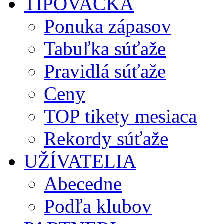
TIPOVAČKA
Ponuka zápasov
Tabuľka súťaže
Pravidlá súťaže
Ceny
TOP tikety mesiaca
Rekordy súťaže
UŽÍVATELIA
Abecedne
Podľa klubov