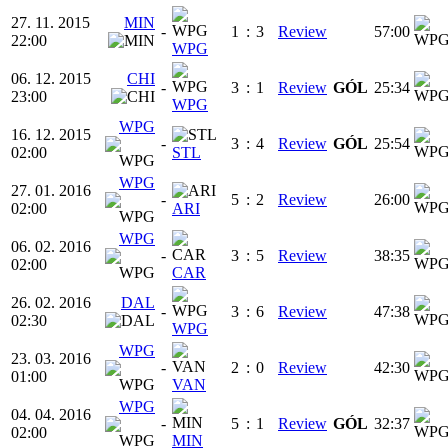
27. 11. 2015
MIN
-
1
:
3
Review
57:00
22:00
WPG
06. 12. 2015
CHI
-
3
:
1
Review
GÓL
25:34
23:00
WPG
WPG
16. 12. 2015
-
3
:
4
Review
GÓL
25:54
02:00
STL
WPG
27. 01. 2016
-
5
:
2
Review
26:00
02:00
ARI
WPG
06. 02. 2016
-
3
:
5
Review
38:35
02:00
CAR
26. 02. 2016
DAL
-
3
:
6
Review
47:38
02:30
WPG
WPG
23. 03. 2016
-
2
:
0
Review
42:30
01:00
VAN
WPG
04. 04. 2016
-
5
:
1
Review
GÓL
32:37
02:00
MIN