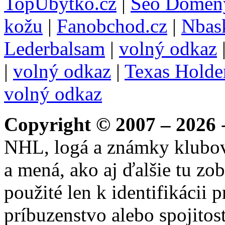
TopUbytko.cz
|
Seo Domén
kožu
|
Fanobchod.cz
|
Nbask
Lederbalsam
|
volný odkaz
|
volný odkaz
|
Texas Hold
volný odkaz
Copyright © 2007 – 2026
-
NHL, logá a známky klubo
a mená, ako aj ďalšie tu zo
použité len k identifikácii
príbuzenstvo alebo spojito