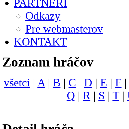
PARTNERI
Odkazy
Pre webmasterov
KONTAKT
Zoznam hráčov
všetci
|
A
|
B
|
C
|
D
|
E
|
F
Q
|
R
|
S
|
T
|
Detail hráča