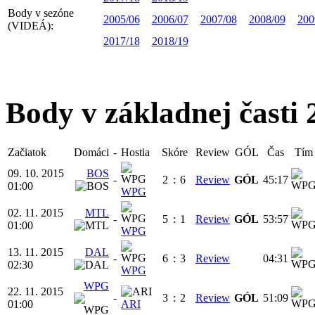
Body v sezóne
2005/06
2006/07
2007/08
2008/09
200
(VIDEÁ):
2017/18
2018/19
Body v základnej časti 
Začiatok
Domáci
-
Hostia
Skóre
Review
GÓL
Čas
Tím
09. 10. 2015
BOS
-
2
:
6
Review
GÓL
45:17
01:00
WPG
02. 11. 2015
MTL
-
5
:
1
Review
GÓL
53:57
01:00
WPG
13. 11. 2015
DAL
-
6
:
3
Review
04:31
02:30
WPG
WPG
22. 11. 2015
-
3
:
2
Review
GÓL
51:09
01:00
ARI