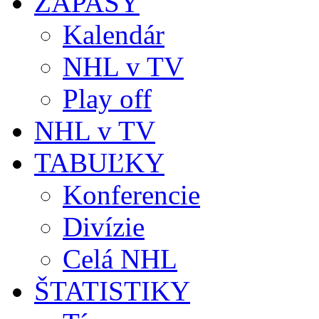
ZÁPASY
Kalendár
NHL v TV
Play off
NHL v TV
TABUĽKY
Konferencie
Divízie
Celá NHL
ŠTATISTIKY