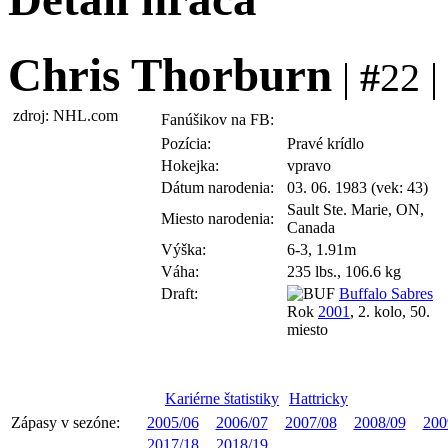
Chris Thorburn
|
#
22 |
zdroj: NHL.com
Fanúšikov na FB:
Pozícia:
Pravé krídlo
Hokejka:
vpravo
Dátum narodenia:
03. 06. 1983 (vek: 43)
Sault Ste. Marie, ON,
Miesto narodenia:
Canada
Výška:
6-3, 1.91m
Váha:
235 lbs., 106.6 kg
Draft:
Buffalo Sabres
Rok
2001
, 2. kolo, 50.
miesto
Kariérne štatistiky
Hattricky
Zápasy v sezóne:
2005/06
2006/07
2007/08
2008/09
200
2017/18
2018/19