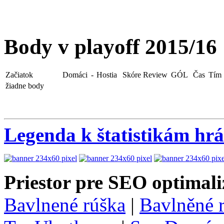
Body v playoff 2015/16
Začiatok
Domáci
-
Hostia
Skóre
Review
GÓL
Čas
Tím
žiadne body
Legenda k štatistikám hr
Priestor pre SEO optimali
Bavlnené rúška
|
Bavlněné 