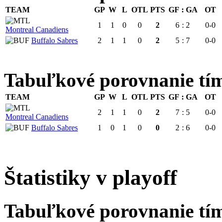
TEAM
GP
W
L
OTL
PTS
GF
:
GA
OT
1
1
0
0
2
6
:
2
0-0
Montreal Canadiens
Buffalo Sabres
2
1
1
0
2
5
:
7
0-0
Tabuľkové porovnanie 
TEAM
GP
W
L
OTL
PTS
GF
:
GA
OT
2
1
1
0
2
7
:
5
0-0
Montreal Canadiens
Buffalo Sabres
1
0
1
0
0
2
:
6
0-0
Štatistiky v playoff
Tabuľkové porovnanie tí