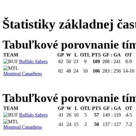
Štatistiky základnej čas
Tabuľkové porovnanie tí
TEAM
GP
W
L
OTL
PTS
GF
:
GA
OT
Buffalo Sabres
82
50
23
9
109
288
:
241
8-9
82
48
24
10
106
283
:
256
14-10
Montreal Canadiens
Tabuľkové porovnanie 
TEAM
GP
W
L
OTL
PTS
GF
:
GA
OT
Buffalo Sabres
41
26
10
5
57
149
:
119
4-5
41
24
15
2
50
137
:
127
7-2
Montreal Canadiens