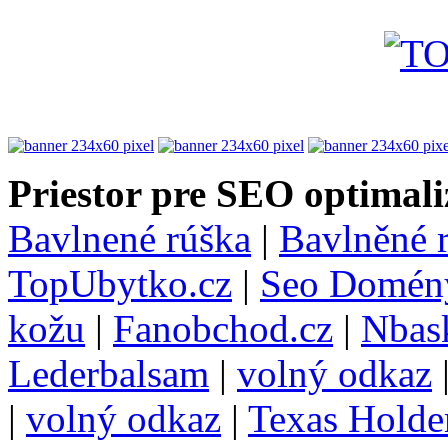
Priestor pre SEO optimali
Bavlnené rúška
|
Bavlněné 
TopUbytko.cz
|
Seo Domén
kožu
|
Fanobchod.cz
|
Nbask
Lederbalsam
|
volný odkaz
|
volný odkaz
|
Texas Hold