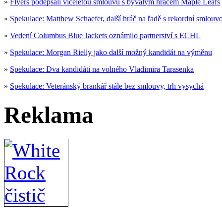
»
Flyers podepsali víceletou smlouvu s bývalým hráčem Maple Leafs
»
Spekulace: Matthew Schaefer, další hráč na řadě s rekordní smlouv
»
Vedení Columbus Blue Jackets oznámilo partnerství s ECHL
»
Spekulace: Morgan Rielly jako další možný kandidát na výměnu
»
Spekulace: Dva kandidáti na volného Vladimira Tarasenka
»
Spekulace: Veteránský brankář stále bez smlouvy, trh vysychá
Reklama