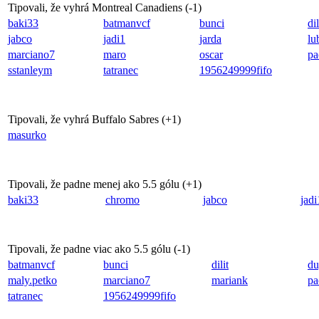
Tipovali, že vyhrá Montreal Canadiens (
-1
)
baki33
batmanvcf
bunci
dil
jabco
jadi1
jarda
lu
marciano7
maro
oscar
pa
sstanleym
tatranec
1956249999fifo
Tipovali, že vyhrá Buffalo Sabres (
+1
)
masurko
Tipovali, že padne menej ako 5.5 gólu (
+1
)
baki33
chromo
jabco
jadi
Tipovali, že padne viac ako 5.5 gólu (
-1
)
batmanvcf
bunci
dilit
du
maly.petko
marciano7
mariank
pa
tatranec
1956249999fifo