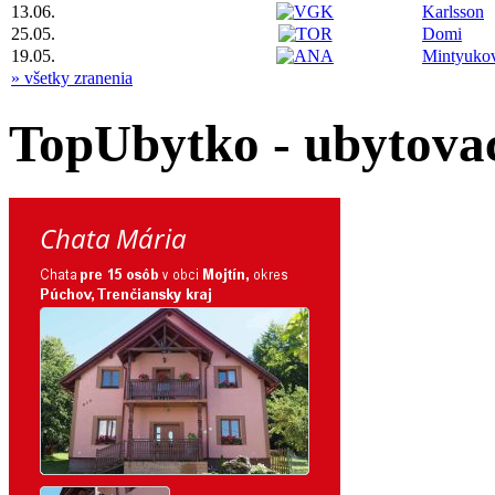
13.06.
Karlsson
25.05.
Domi
19.05.
Mintyuko
» všetky zranenia
TopUbytko - ubytovac