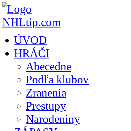
ÚVOD
HRÁČI
Abecedne
Podľa klubov
Zranenia
Prestupy
Narodeniny