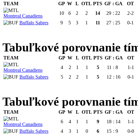
TEAM
GP
W
L
OTL
PTS
GF
:
GA
OT
10
6
2
2
14
29
:
22
2-2
Montreal Canadiens
Buffalo Sabres
9
5
3
1
11
27
:
25
0-1
Tabuľkové porovnanie 
TEAM
GP
W
L
OTL
PTS
GF
:
GA
OT
4
2
1
1
5
11
:
8
1-1
Montreal Canadiens
Buffalo Sabres
5
2
2
1
5
12
:
16
0-1
Tabuľkové porovnanie 
TEAM
GP
W
L
OTL
PTS
GF
:
GA
OT
6
4
1
1
9
18
:
14
1-1
Montreal Canadiens
Buffalo Sabres
4
3
1
0
6
15
:
9
0-0