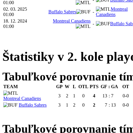
01:00
02. 03. 2025
Montreal
Buffalo Sabres
-
01:00
Canadiens
18. 12. 2024
Montreal Canadiens
-
Buffalo Sab
01:00
Štatistiky v 2. kole play
Tabuľkové porovnanie tí
TEAM
GP
W
L
OTL
PTS
GF
:
GA
OT
3
2
1
0
4
13
:
7
0-0
Montreal Canadiens
Buffalo Sabres
3
1
2
0
2
7
:
13
0-0
Tabuľkové porovnanie 