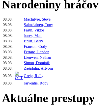
Narodeniny hráčov
08.08.
MacIntyre, Steve
08.08.
Salmelainen, Tony
08.08.
Fasth, Viktor
08.08.
Jones, Matt
08.08.
Brust, Barry
08.08.
Franson, Cody
08.08.
Ferraro, Landon
08.08.
Lieuwen, Nathan
08.08.
Simon, Dominik
08.08.
Zagidulin, Artyom
08.08.
Greig, Ridly
08.08.
Jarventie, Roby
Aktuálne prestupy