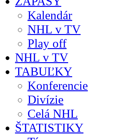
ZÁPASY
Kalendár
NHL v TV
Play off
NHL v TV
TABUĽKY
Konferencie
Divízie
Celá NHL
ŠTATISTIKY