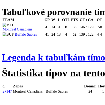
Tabuľkové porovnanie 
TEAM
GP
W
L
OTL
PTS
GF
:
GA
OT
41
24
9
8
56
146
:
129
7-8
Montreal Canadiens
Buffalo Sabres
41
24
13
4
52
139
:
122
4-4
Legenda k tabuľkám tím
Štatistika tipov na tent
č.
Zápas
Domáci
Host
27147
Montreal Canadiens - Buffalo Sabres
24
1