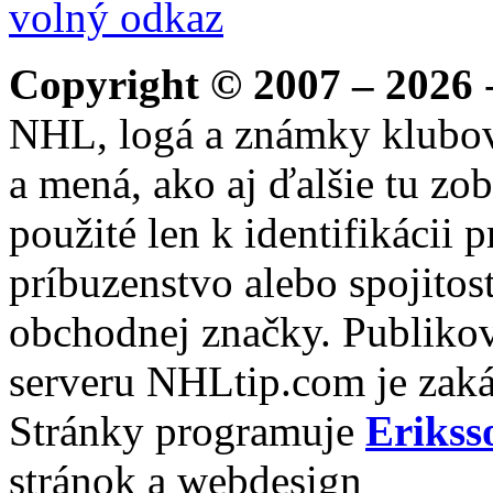
volný odkaz
Copyright © 2007 – 2026
-
NHL, logá a známky klubo
a mená, ako aj ďalšie tu zo
použité len k identifikácii
príbuzenstvo alebo spojito
obchodnej značky. Publikov
serveru NHLtip.com je zaká
Stránky programuje
Erikss
stránok a webdesign