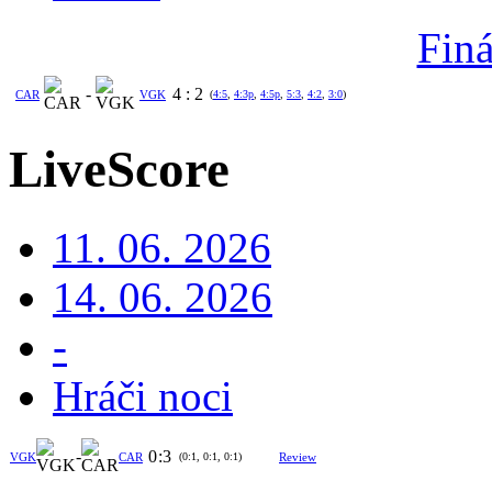
Finá
-
4
:
2
CAR
VGK
(
4:5
,
4:3p
,
4:5p
,
5:3
,
4:2
,
3:0
)
LiveScore
11. 06. 2026
14. 06. 2026
-
Hráči noci
-
0
:
3
VGK
CAR
(0:1, 0:1, 0:1)
Review