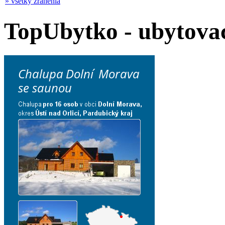
» všetky zranenia
TopUbytko - ubytovac