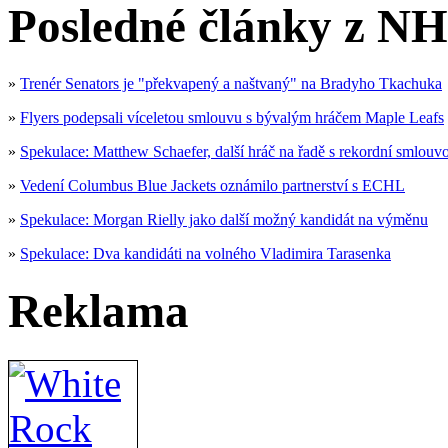
Posledné články z NH
»
Trenér Senators je "překvapený a naštvaný" na Bradyho Tkachuka
»
Flyers podepsali víceletou smlouvu s bývalým hráčem Maple Leafs
»
Spekulace: Matthew Schaefer, další hráč na řadě s rekordní smlouv
»
Vedení Columbus Blue Jackets oznámilo partnerství s ECHL
»
Spekulace: Morgan Rielly jako další možný kandidát na výměnu
»
Spekulace: Dva kandidáti na volného Vladimira Tarasenka
Reklama