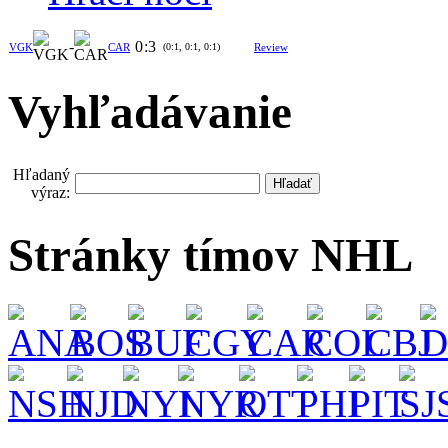
-
0
:
3
VGK
CAR
(0:1, 0:1, 0:1)
Review
Vyhľadávanie
Hľadaný
výraz:
Stránky tímov NHL