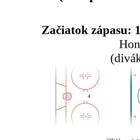
Začiatok zápasu: 1
Hon
(divá
4