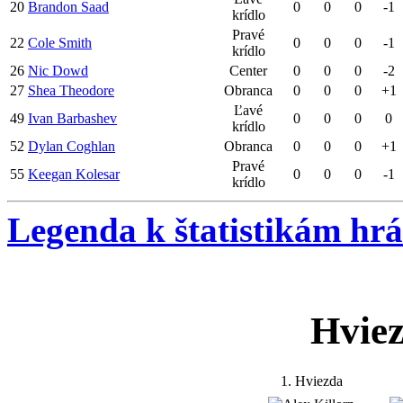
20
Brandon Saad
0
0
0
-1
krídlo
Pravé
22
Cole Smith
0
0
0
-1
krídlo
26
Nic Dowd
Center
0
0
0
-2
27
Shea Theodore
Obranca
0
0
0
+1
Ľavé
49
Ivan Barbashev
0
0
0
0
krídlo
52
Dylan Coghlan
Obranca
0
0
0
+1
Pravé
55
Keegan Kolesar
0
0
0
-1
krídlo
Legenda k štatistikám hr
Hvie
1. Hviezda