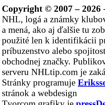
Copyright © 2007 – 2026
-
NHL, logá a známky klubo
a mená, ako aj ďalšie tu zo
použité len k identifikácii
príbuzenstvo alebo spojito
obchodnej značky. Publikov
serveru NHLtip.com je zaká
Stránky programuje
Erikss
stránok a webdesign
Tvorcom grafiky je
pressDe