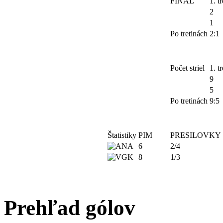
FINAL
1. tr
2
1
Po tretinách
2:1
Počet striel
1. tr
9
5
Po tretinách
9:5
Štatistiky
PIM
PRESILOVKY
6
2/4
8
1/3
Prehľad gólov