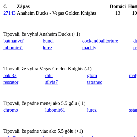
č.
Zápas
Domáci
Host
27143
Anaheim Ducks - Vegas Golden Knights
13
10
Tipovali, že vyhrá Anaheim Ducks (
+1
)
batmanvcf
bunci
cockandballtorture
d
lubomir61
lurez
machty
o
Tipovali, že vyhrá Vegas Golden Knights (
-1
)
baki33
dilit
gtom
mal
rescator
silvia7
tatranec
Tipovali, že padne menej ako 5.5 gólu (
-1
)
chromo
lubomir61
lurez
sst
Tipovali, že padne viac ako 5.5 gólu (
+1
)