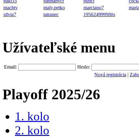
baki33
batmanvcf
bunci
cocka
machty
maly.petko
marciano7
mari
silvia7
tatranec
1956249999fifo
Užívateľské menu
Email:
Heslo:
Nová registrácia
|
Zabu
Playoff 2025/26
1. kolo
2. kolo