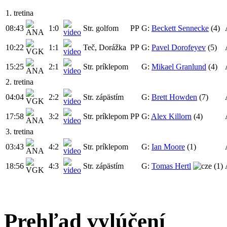
1. tretina
08:43
1:0
Str. golfom
PP
G:
Beckett Sennecke
(4)
10:22
1:1
Teč, Dorážka
PP
G:
Pavel Dorofeyev
(5)
15:25
2:1
Str. príklepom
G:
Mikael Granlund
(4)
2. tretina
04:04
2:2
Str. zápästím
G:
Brett Howden
(7)
17:58
3:2
Str. príklepom
PP
G:
Alex Killorn
(4)
3. tretina
03:43
4:2
Str. príklepom
G:
Ian Moore
(1)
18:56
4:3
Str. zápästím
G:
Tomas Hertl
(1)
Prehľad vylúčení