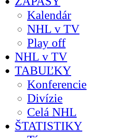
ZÁPASY
Kalendár
NHL v TV
Play off
NHL v TV
TABUĽKY
Konferencie
Divízie
Celá NHL
ŠTATISTIKY