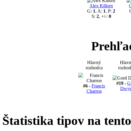
Alex Killorn
C
G:
1
, A:
1
, P:
2
S:
2
, +/-:
0
Prehľa
Hlavný
Hlav
rozhodca
rozhod
#19 -
G
#6 -
Francis
Dwye
Charron
Štatistika tipov na tent