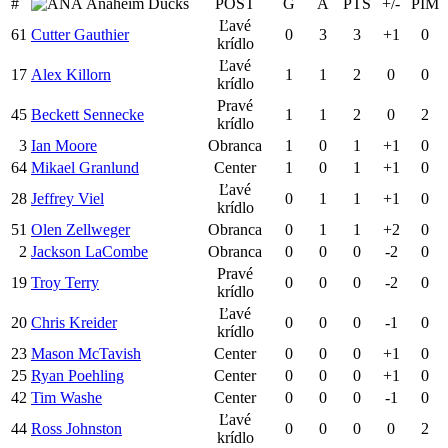
#
Anaheim Ducks
POST
G
A
PTS
+/-
PIM
Ľavé
61
Cutter Gauthier
0
3
3
+1
0
krídlo
Ľavé
17
Alex Killorn
1
1
2
0
0
krídlo
Pravé
45
Beckett Sennecke
1
1
2
0
2
krídlo
3
Ian Moore
Obranca
1
0
1
+1
0
64
Mikael Granlund
Center
1
0
1
+1
0
Ľavé
28
Jeffrey Viel
0
1
1
+1
0
krídlo
51
Olen Zellweger
Obranca
0
1
1
+2
0
2
Jackson LaCombe
Obranca
0
0
0
-2
0
Pravé
19
Troy Terry
0
0
0
-2
0
krídlo
Ľavé
20
Chris Kreider
0
0
0
-1
0
krídlo
23
Mason McTavish
Center
0
0
0
+1
0
25
Ryan Poehling
Center
0
0
0
+1
0
42
Tim Washe
Center
0
0
0
-1
0
Ľavé
44
Ross Johnston
0
0
0
0
2
krídlo