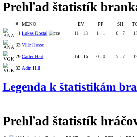
Prehľad štatistík bran
#
MENO
EV
PP
SH
T
1
Lukas Dostal
11 - 13
1 - 1
6 - 7
18
33
Ville Husso
79
Carter Hart
14 - 16
0 - 0
5 - 7
19
33
Adin Hill
Legenda k štatistikám br
Prehľad štatistík hráčo