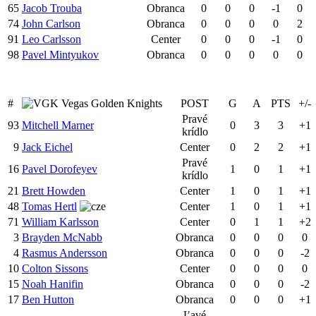
65
Jacob Trouba
Obranca
0
0
0
-1
0
74
John Carlson
Obranca
0
0
0
0
2
91
Leo Carlsson
Center
0
0
0
-1
0
98
Pavel Mintyukov
Obranca
0
0
0
0
0
#
Vegas Golden Knights
POST
G
A
PTS
+/-
Pravé
93
Mitchell Marner
0
3
3
+1
krídlo
9
Jack Eichel
Center
0
2
2
+1
Pravé
16
Pavel Dorofeyev
1
0
1
+1
krídlo
21
Brett Howden
Center
1
0
1
+1
48
Tomas Hertl
Center
1
0
1
+1
71
William Karlsson
Center
0
1
1
+2
3
Brayden McNabb
Obranca
0
0
0
0
4
Rasmus Andersson
Obranca
0
0
0
-2
10
Colton Sissons
Center
0
0
0
0
15
Noah Hanifin
Obranca
0
0
0
-2
17
Ben Hutton
Obranca
0
0
0
+1
Ľavé