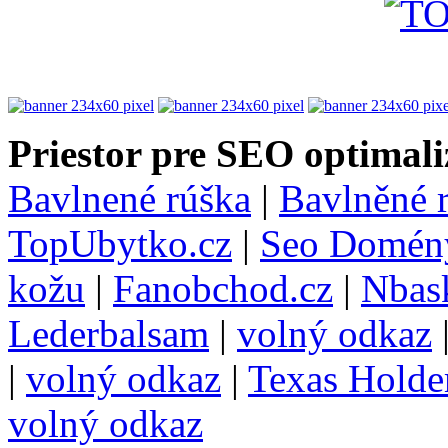
Priestor pre SEO optimali
Bavlnené rúška
|
Bavlněné 
TopUbytko.cz
|
Seo Domén
kožu
|
Fanobchod.cz
|
Nbask
Lederbalsam
|
volný odkaz
|
volný odkaz
|
Texas Hold
volný odkaz