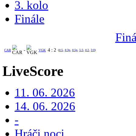
3. kolo
Finále
Finá
-
4
:
2
CAR
VGK
(
4:5
,
4:3p
,
4:5p
,
5:3
,
4:2
,
3:0
)
LiveScore
11. 06. 2026
14. 06. 2026
-
Hráči noci