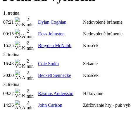
1. tretina
2
07:21
Dylan Coghlan
Nedovolené bránenie
min
2
09:15
Ross Johnston
Nedovolené bránenie
min
2
16:25
Brayden McNabb
Krosček
min
2. tretina
2
16:43
Cole Smith
Sekanie
min
2
20:00
Beckett Sennecke
Krosček
min
3. tretina
2
09:22
Rasmus Andersson
Hákovanie
min
2
14:36
John Carlson
Zdržovanie hry - puk vyh
min