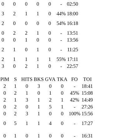
0
0
0
0
0
-
02:50
3
2
1
1
0
44%
18:00
2
0
0
0
0
54%
16:18
0
2
2
1
0
-
13:51
0
0
1
0
0
-
13:56
2
1
0
1
0
-
11:25
2
1
1
1
1
55%
17:11
3
0
2
1
0
-
22:57
PIM
S
HITS
BKS
GVA
TKA
FO
TOI
2
1
0
3
0
0
-
18:41
0
2
1
0
1
0
45%
15:08
2
1
3
1
2
1
42%
14:49
0
2
0
1
5
1
-
27:26
0
2
3
1
0
0
100%
15:56
0
5
1
1
4
0
-
17:27
0
1
0
1
0
0
-
16:31