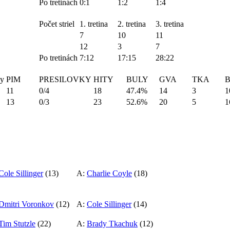
Po tretinách
0:1
1:2
1:4
Počet striel
1. tretina
2. tretina
3. tretina
7
10
11
12
3
7
Po tretinách
7:12
17:15
28:22
ky
PIM
PRESILOVKY
HITY
BULY
GVA
TKA
11
0/4
18
47.4%
14
3
1
13
0/3
23
52.6%
20
5
1
Cole Sillinger
(13)
A:
Charlie Coyle
(18)
Dmitri Voronkov
(12)
A:
Cole Sillinger
(14)
Tim Stutzle
(22)
A:
Brady Tkachuk
(12)