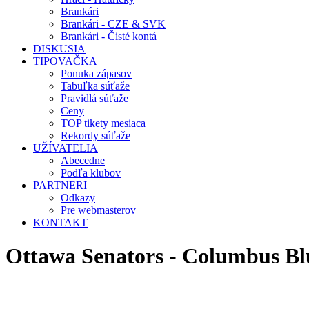
Brankári
Brankári - CZE & SVK
Brankári - Čisté kontá
DISKUSIA
TIPOVAČKA
Ponuka zápasov
Tabuľka súťaže
Pravidlá súťaže
Ceny
TOP tikety mesiaca
Rekordy súťaže
UŽÍVATELIA
Abecedne
Podľa klubov
PARTNERI
Odkazy
Pre webmasterov
KONTAKT
Ottawa Senators - Columbus B