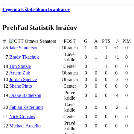
Legenda k štatistikám brankárov
Prehľad štatistík hráčov
#
Ottawa Senators
POST
G
A
PTS
+/-
PIM
85
Jake Sanderson
Obranca
1
0
1
+1
0
Ľavé
7
Brady Tkachuk
0
1
1
+1
0
krídlo
18
Tim Stutzle
Center
0
1
1
0
0
2
Artem Zub
Obranca
0
0
0
0
0
10
Jordan Spence
Obranca
0
0
0
-3
0
12
Shane Pinto
Center
0
0
0
0
0
Pravé
19
Drake Batherson
0
0
0
-4
0
krídlo
Ľavé
20
Fabian Zetterlund
0
0
0
-2
2
krídlo
21
Nick Cousins
Center
0
0
0
0
0
Pravé
22
Michael Amadio
0
0
0
0
0
krídlo