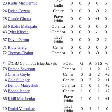
Ľavé
23
Kurtis MacDermid
0
0
0
0
5
krídlo
24
Dylan Cozens
Center
0
0
0
-3
2
Pravé
28
Claude Giroux
0
0
0
+1
0
krídlo
33
Nikolas Matinpalo
Obranca
0
0
0
0
0
43
Tyler Kleven
Obranca
0
0
0
-1
0
Ľavé
57
David Perron
0
0
0
-2
2
krídlo
71
Ridly Greig
Center
0
0
0
0
0
72
Thomas Chabot
Obranca
0
0
0
-3
0
#
Columbus Blue Jackets
POST
G
A
PTS
+/-
78
Damon Severson
Obranca
1
1
2
+2
3
Charlie Coyle
Center
0
2
2
+2
4
Cole Sillinger
Center
0
2
2
+1
5
Denton Mateychuk
Obranca
1
0
1
+2
38
Boone Jenner
Center
1
0
1
+2
Pravé
86
Kirill Marchenko
1
0
1
+1
krídlo
Ľavé
10
Dmitri Voronkov
0
1
1
0
krídlo