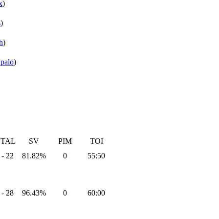
x
)
s
)
h
)
npalo
)
TAL
SV
PIM
TOI
 - 22
81.82%
0
55:50
 - 28
96.43%
0
60:00