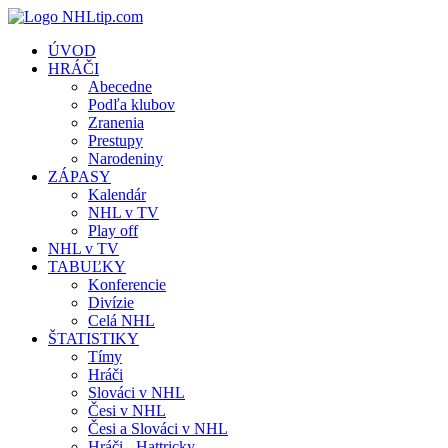
ÚVOD
HRÁČI
Abecedne
Podľa klubov
Zranenia
Prestupy
Narodeniny
ZÁPASY
Kalendár
NHL v TV
Play off
NHL v TV
TABUĽKY
Konferencie
Divízie
Celá NHL
ŠTATISTIKY
Tímy
Hráči
Slováci v NHL
Česi v NHL
Česi a Slováci v NHL
Hráči - Hattricky