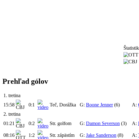
Štatisti
Prehľad gólov
1. tretina
15:58
0:1
Teč, Dorážka
G:
Boone Jenner
(6)
A:
2. tretina
01:21
0:2
Str. golfom
G:
Damon Severson
(3)
A:
08:16
1:2
Str. zápästím
G:
Jake Sanderson
(8)
A: