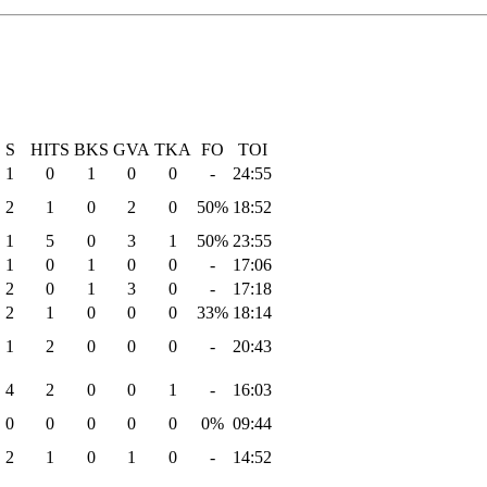
S
HITS
BKS
GVA
TKA
FO
TOI
1
0
1
0
0
-
24:55
2
1
0
2
0
50%
18:52
1
5
0
3
1
50%
23:55
1
0
1
0
0
-
17:06
2
0
1
3
0
-
17:18
2
1
0
0
0
33%
18:14
1
2
0
0
0
-
20:43
4
2
0
0
1
-
16:03
0
0
0
0
0
0%
09:44
2
1
0
1
0
-
14:52