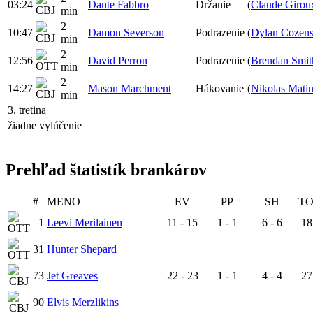
03:24
Dante Fabbro
Držanie
(
Claude Girou
min
2
10:47
Damon Severson
Podrazenie
(
Dylan Cozen
min
2
12:56
David Perron
Podrazenie
(
Brendan Smit
min
2
14:27
Mason Marchment
Hákovanie
(
Nikolas Mati
min
3. tretina
žiadne vylúčenie
Prehľad štatistík brankárov
#
MENO
EV
PP
SH
TO
1
Leevi Merilainen
11 - 15
1 - 1
6 - 6
18
31
Hunter Shepard
73
Jet Greaves
22 - 23
1 - 1
4 - 4
27
90
Elvis Merzlikins