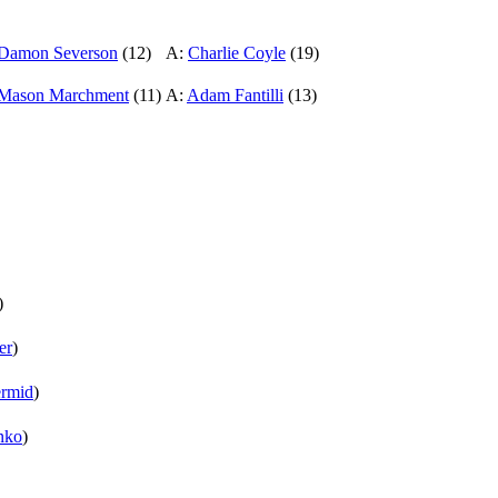
Damon Severson
(12)
A:
Charlie Coyle
(19)
Mason Marchment
(11)
A:
Adam Fantilli
(13)
)
er
)
ermid
)
nko
)