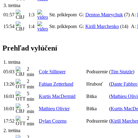
3. tretina
01:57
1:3
Str. príklepom
G:
Denton Mateychuk
(7)
A:
15:54
1:4
Str. príklepom
G:
Kirill Marchenko
(14)
A:
Prehľad vylúčení
1. tretina
2
05:03
Cole Sillinger
Podrazenie
(
Tim Stutzle
)
min
2
13:26
Fabian Zetterlund
Hrubosť
(
Dante Fabbro
min
5
16:01
Kurtis MacDermid
Bitka
(
Mathieu Olivi
min
5
16:01
Mathieu Olivier
Bitka
(
Kurtis MacD
min
2
17:52
Dylan Cozens
Podrazenie
(
Kirill Marche
min
2. tretina
2