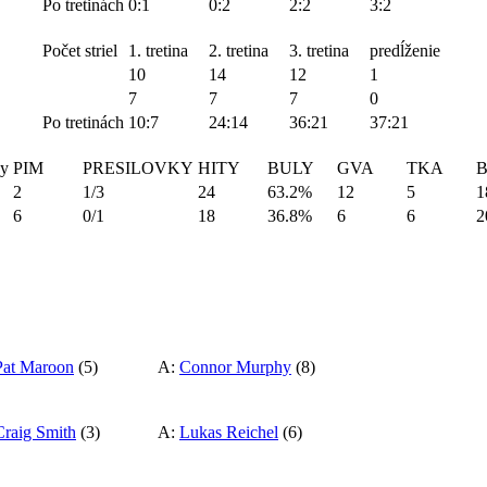
Po tretinách
0:1
0:2
2:2
3:2
Počet striel
1. tretina
2. tretina
3. tretina
predĺženie
10
14
12
1
7
7
7
0
Po tretinách
10:7
24:14
36:21
37:21
ky
PIM
PRESILOVKY
HITY
BULY
GVA
TKA
2
1/3
24
63.2%
12
5
1
6
0/1
18
36.8%
6
6
2
Pat Maroon
(5)
A:
Connor Murphy
(8)
Craig Smith
(3)
A:
Lukas Reichel
(6)