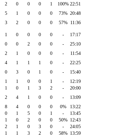
2
0
0
0
1
100%
22:51
5
1
0
0
0
73%
20:48
3
2
0
0
0
57%
11:36
1
0
0
0
0
-
17:17
0
0
2
0
0
-
25:10
2
1
0
0
0
-
11:54
4
1
1
1
0
-
22:25
0
3
0
1
0
-
15:40
1
1
0
0
1
-
12:19
1
0
1
3
2
-
20:00
2
4
1
0
0
-
13:09
8
4
0
0
0
0%
13:22
0
1
5
0
1
-
13:45
1
0
2
0
0
50%
12:43
2
1
0
3
0
-
24:05
1
1
3
2
0
58%
13:59