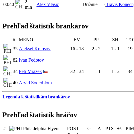
2
00:40
Alex Vlasic
Držanie
(
Travis Konecn
min
Prehľad štatistík brankárov
#
MENO
EV
PP
SH
TO
35
Aleksei Kolosov
16 - 18
2 - 2
1 - 1
19 
82
Ivan Fedotov
34
Petr Mrazek
32 - 34
1 - 1
1 - 2
34 
40
Arvid Soderblom
Legenda k štatistikám brankárov
Prehľad štatistík hráčov
#
Philadelphia Flyers
POST
G
A
PTS
+/-
PIM