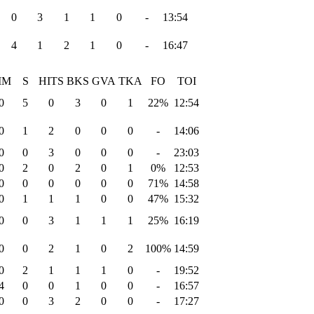
0
3
1
1
0
-
13:54
4
1
2
1
0
-
16:47
IM
S
HITS
BKS
GVA
TKA
FO
TOI
0
5
0
3
0
1
22%
12:54
0
1
2
0
0
0
-
14:06
0
0
3
0
0
0
-
23:03
0
2
0
2
0
1
0%
12:53
0
0
0
0
0
0
71%
14:58
0
1
1
1
0
0
47%
15:32
0
0
3
1
1
1
25%
16:19
0
0
2
1
0
2
100%
14:59
0
2
1
1
1
0
-
19:52
4
0
0
1
0
0
-
16:57
0
0
3
2
0
0
-
17:27