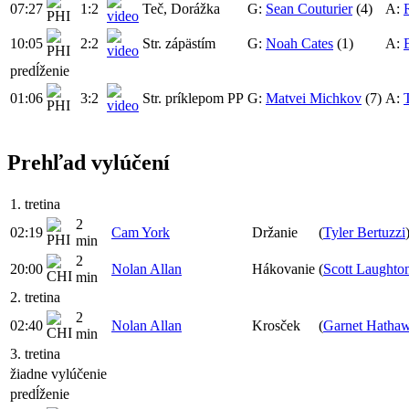
07:27
1:2
Teč, Dorážka
G:
Sean Couturier
(4)
A:
10:05
2:2
Str. zápästím
G:
Noah Cates
(1)
A:
predĺženie
01:06
3:2
Str. príklepom
PP
G:
Matvei Michkov
(7)
A:
Prehľad vylúčení
1. tretina
2
02:19
Cam York
Držanie
(
Tyler Bertuzzi
min
2
20:00
Nolan Allan
Hákovanie
(
Scott Laughto
min
2. tretina
2
02:40
Nolan Allan
Krosček
(
Garnet Hatha
min
3. tretina
žiadne vylúčenie
predĺženie