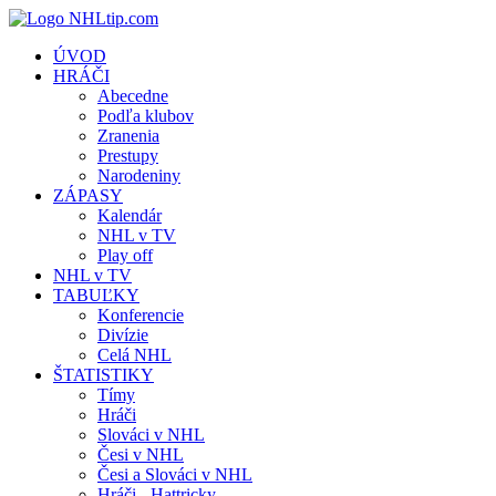
ÚVOD
HRÁČI
Abecedne
Podľa klubov
Zranenia
Prestupy
Narodeniny
ZÁPASY
Kalendár
NHL v TV
Play off
NHL v TV
TABUĽKY
Konferencie
Divízie
Celá NHL
ŠTATISTIKY
Tímy
Hráči
Slováci v NHL
Česi v NHL
Česi a Slováci v NHL
Hráči - Hattricky