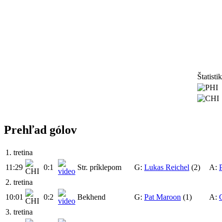
Štatisti
Prehľad gólov
1. tretina
11:29
0:1
Str. príklepom
G:
Lukas Reichel
(2)
A:
2. tretina
10:01
0:2
Bekhend
G:
Pat Maroon
(1)
A:
3. tretina