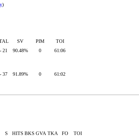
y
)
TAL
SV
PIM
TOI
- 21
90.48%
0
61:06
- 37
91.89%
0
61:02
S
HITS
BKS
GVA
TKA
FO
TOI