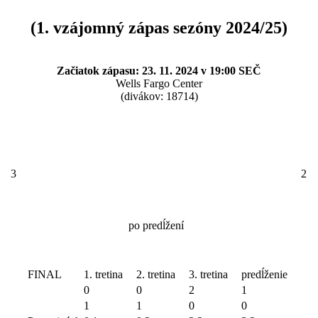
(1. vzájomný zápas sezóny 2024/25)
Začiatok zápasu: 23. 11. 2024 v 19:00 SEČ
Wells Fargo Center
(divákov: 18714)
3
2
po predĺžení
FINAL
1. tretina
2. tretina
3. tretina
predĺženie
0
0
2
1
1
1
0
0