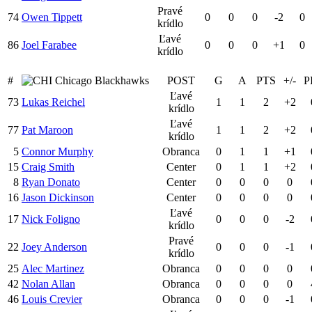
Pravé
74
Owen Tippett
0
0
0
-2
0
krídlo
Ľavé
86
Joel Farabee
0
0
0
+1
0
krídlo
#
Chicago Blackhawks
POST
G
A
PTS
+/-
P
Ľavé
73
Lukas Reichel
1
1
2
+2
krídlo
Ľavé
77
Pat Maroon
1
1
2
+2
krídlo
5
Connor Murphy
Obranca
0
1
1
+1
15
Craig Smith
Center
0
1
1
+2
8
Ryan Donato
Center
0
0
0
0
16
Jason Dickinson
Center
0
0
0
0
Ľavé
17
Nick Foligno
0
0
0
-2
krídlo
Pravé
22
Joey Anderson
0
0
0
-1
krídlo
25
Alec Martinez
Obranca
0
0
0
0
42
Nolan Allan
Obranca
0
0
0
0
46
Louis Crevier
Obranca
0
0
0
-1