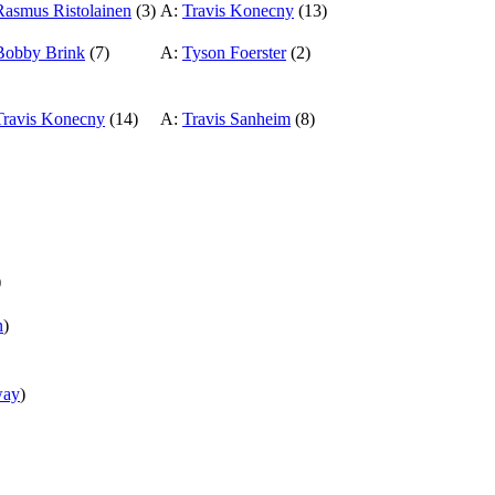
Rasmus Ristolainen
(3)
A:
Travis Konecny
(13)
Bobby Brink
(7)
A:
Tyson Foerster
(2)
Travis Konecny
(14)
A:
Travis Sanheim
(8)
)
n
)
way
)