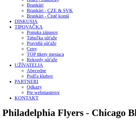
Brankári
Brankári - CZE & SVK
Brankári - Čisté kontá
DISKUSIA
TIPOVAČKA
Ponuka zápasov
Tabuľka súťaže
Pravidlá súťaže
Ceny
TOP tikety mesiaca
Rekordy súťaže
UŽÍVATELIA
Abecedne
Podľa klubov
PARTNERI
Odkazy
Pre webmasterov
KONTAKT
Philadelphia Flyers - Chicago