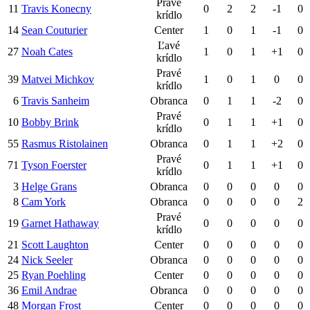
Pravé
11
Travis Konecny
0
2
2
-1
0
krídlo
14
Sean Couturier
Center
1
0
1
-1
0
Ľavé
27
Noah Cates
1
0
1
+1
0
krídlo
Pravé
39
Matvei Michkov
1
0
1
0
0
krídlo
6
Travis Sanheim
Obranca
0
1
1
-2
0
Pravé
10
Bobby Brink
0
1
1
+1
0
krídlo
55
Rasmus Ristolainen
Obranca
0
1
1
+2
0
Pravé
71
Tyson Foerster
0
1
1
+1
0
krídlo
3
Helge Grans
Obranca
0
0
0
0
0
8
Cam York
Obranca
0
0
0
0
2
Pravé
19
Garnet Hathaway
0
0
0
0
0
krídlo
21
Scott Laughton
Center
0
0
0
0
0
24
Nick Seeler
Obranca
0
0
0
0
0
25
Ryan Poehling
Center
0
0
0
0
0
36
Emil Andrae
Obranca
0
0
0
0
0
48
Morgan Frost
Center
0
0
0
0
0