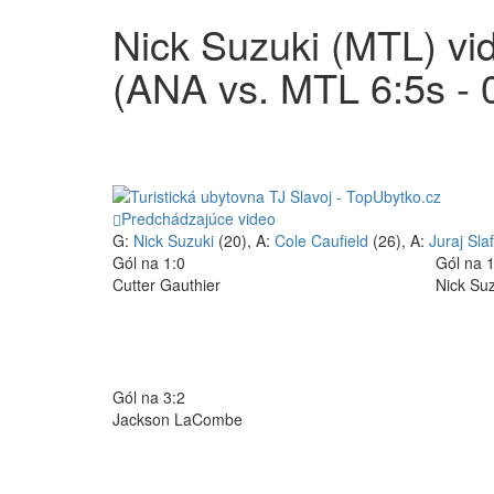
Nick Suzuki (MTL) vi
(ANA vs. MTL 6:5s - 
Predchádzajúce video
G:
Nick Suzuki
(20), A:
Cole Caufield
(26), A:
Juraj Sla
Gól na 1:0
Gól na 1
Cutter Gauthier
Nick Suz
Gól na 3:2
Jackson LaCombe