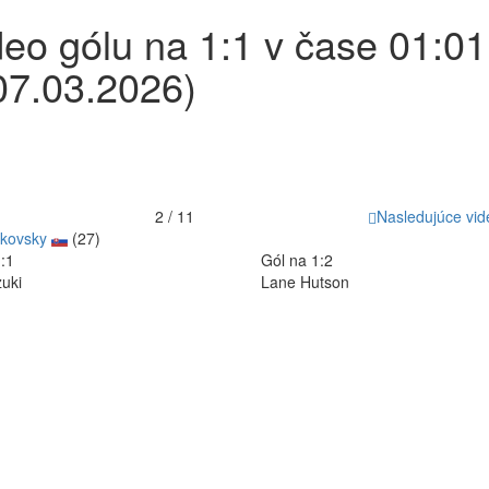
deo gólu na 1:1 v čase 01:01
07.03.2026)
2 / 11
Nasledujúce vid
fkovsky
(27)
:1
Gól na 1:2
uki
Lane Hutson