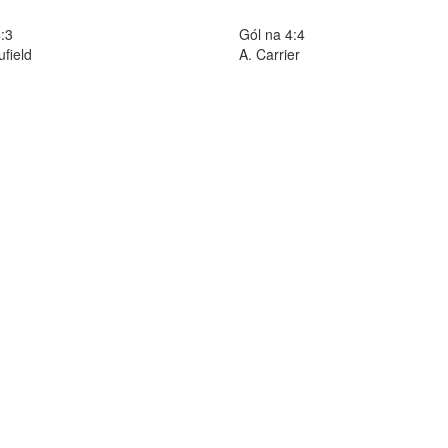
:3
Gól na 4:4
field
A. Carrier