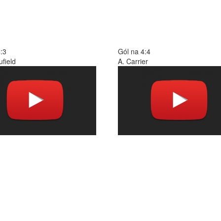
:3
Gól na 4:4
field
A. Carrier