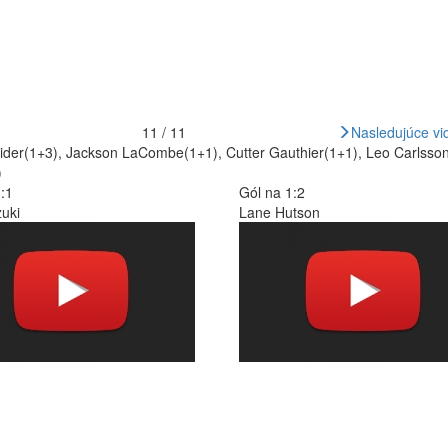
11 / 11
Nasledujúce vi
 Kreider(1+3), Jackson LaCombe(1+1), Cutter Gauthier(1+1), Leo Carls
)
:1
Gól na 1:2
uki
Lane Hutson