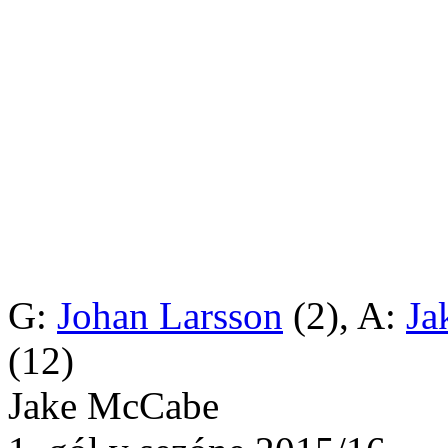
G:
Johan Larsson
(2), A:
Ja
(12)
Jake McCabe