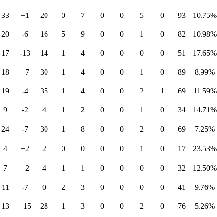
33
+1
20
0
7
0
0
5
0
93
10.75%
20
-6
16
5
9
0
0
1
0
82
10.98%
17
-13
14
1
4
0
0
0
0
51
17.65%
18
+7
30
1
4
0
0
1
0
89
8.99%
19
-4
35
1
4
0
0
2
1
69
11.59%
9
-2
4
1
2
0
0
1
0
34
14.71%
24
-7
30
1
8
0
0
2
0
69
7.25%
4
+2
2
0
0
0
0
1
0
17
23.53%
7
+2
4
1
1
0
0
0
0
32
12.50%
11
-7
0
2
3
0
0
0
0
41
9.76%
13
+15
28
1
3
0
0
2
0
76
5.26%