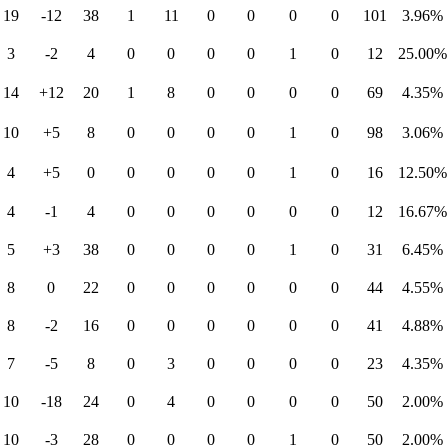
19
-12
38
1
11
0
0
0
0
101
3.96%
3
-2
4
0
0
0
0
1
0
12
25.00%
14
+12
20
1
8
0
0
0
0
69
4.35%
10
+5
8
0
0
0
0
1
0
98
3.06%
4
+5
0
0
0
0
0
1
0
16
12.50%
4
-1
4
0
0
0
0
0
0
12
16.67%
5
+3
38
0
0
0
0
1
0
31
6.45%
8
0
22
0
0
0
0
0
0
44
4.55%
8
-2
16
0
0
0
0
0
0
41
4.88%
7
-5
8
0
3
0
0
0
0
23
4.35%
10
-18
24
0
4
0
0
0
0
50
2.00%
10
-3
28
0
0
0
0
1
0
50
2.00%