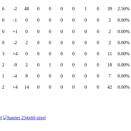
6
-2
48
0
0
0
0
1
0
39
2.56%
0
-1
0
0
0
0
0
0
0
2
0.00%
0
+1
0
0
0
0
0
0
0
2
0.00%
0
-2
2
0
0
0
0
0
0
2
0.00%
3
+4
0
0
0
0
0
0
0
11
0.00%
2
-9
2
0
1
0
0
0
0
18
0.00%
1
-4
8
0
0
0
0
0
0
7
0.00%
2
+4
14
0
0
0
0
0
0
42
0.00%