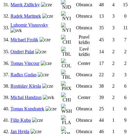
31.
Marek Zidlicky
Obranca
48
4
15
32.
Radek Martinek
Obranca
13
3
0
Lubomir Visnovsky
33.
Obranca
35
3
11
Pravé
34.
Michael Frolik
45
3
7
krídlo
Ľavé
35.
Ondrej Palat
14
2
2
krídlo
36.
Tomas Vincour
Center
17
2
2
37.
Radko Gudas
Obranca
22
2
3
38.
Rostislav Klesla
Obranca
38
2
6
39.
Michal Handzus
Center
39
2
6
40.
Tomas Kundratek
Obranca
25
1
6
41.
Filip Kuba
Obranca
44
1
9
42.
Jan Hejda
Obranca
46
1
9