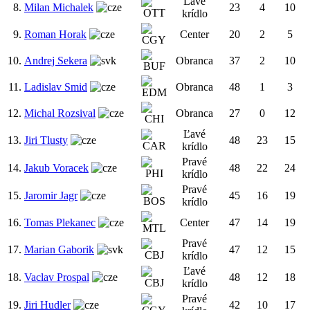
Ľavé
8.
Milan Michalek
23
4
10
krídlo
9.
Roman Horak
Center
20
2
5
10.
Andrej Sekera
Obranca
37
2
10
11.
Ladislav Smid
Obranca
48
1
3
12.
Michal Rozsival
Obranca
27
0
12
Ľavé
13.
Jiri Tlusty
48
23
15
krídlo
Pravé
14.
Jakub Voracek
48
22
24
krídlo
Pravé
15.
Jaromir Jagr
45
16
19
krídlo
16.
Tomas Plekanec
Center
47
14
19
Pravé
17.
Marian Gaborik
47
12
15
krídlo
Ľavé
18.
Vaclav Prospal
48
12
18
krídlo
Pravé
19.
Jiri Hudler
42
10
17