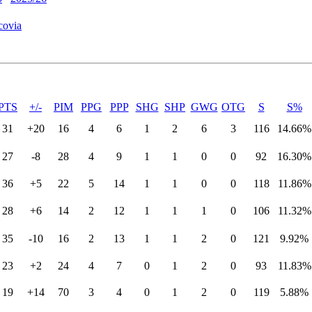
covia
PTS
+/-
PIM
PPG
PPP
SHG
SHP
GWG
OTG
S
S%
31
+20
16
4
6
1
2
6
3
116
14.66%
27
-8
28
4
9
1
1
0
0
92
16.30%
36
+5
22
5
14
1
1
0
0
118
11.86%
28
+6
14
2
12
1
1
1
0
106
11.32%
35
-10
16
2
13
1
1
2
0
121
9.92%
23
+2
24
4
7
0
1
2
0
93
11.83%
19
+14
70
3
4
0
1
2
0
119
5.88%