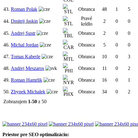
43.
Roman Polak
Obranca
48
1
5
Pravé
44.
Dmitrij Jaskin
2
0
0
krídlo
45.
Andrej Sustr
Obranca
2
0
0
46.
Michal Jordan
Obranca
5
0
0
47.
Tomas Kaberle
Obranca
10
0
3
48.
Andrej Meszaros
Obranca
11
0
2
49.
Roman Hamrlik
Obranca
16
0
1
50.
Zbynek Michalek
Obranca
34
0
2
Zobrazujem
1-50
z 50
Priestor pre SEO optimalizáciu: