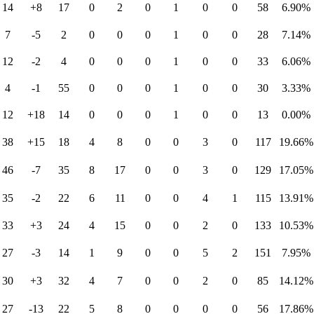
14
+8
17
0
2
0
1
0
0
58
6.90%
7
-5
2
0
0
0
1
0
0
28
7.14%
12
-2
4
0
0
0
1
0
0
33
6.06%
4
-1
55
0
0
0
1
0
0
30
3.33%
12
+18
14
0
0
0
1
0
0
13
0.00%
38
+15
18
4
8
0
0
3
0
117
19.66%
46
-7
35
8
17
0
0
3
0
129
17.05%
35
-2
22
6
11
0
0
4
1
115
13.91%
33
+3
24
4
15
0
0
2
0
133
10.53%
27
-3
14
1
9
0
0
5
2
151
7.95%
30
+3
32
4
7
0
0
2
0
85
14.12%
27
-13
22
5
8
0
0
0
0
56
17.86%