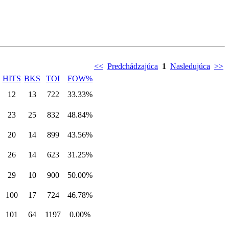
<<
Predchádzajúca
1
Nasledujúca
>>
HITS
BKS
TOI
FOW%
12
13
722
33.33%
23
25
832
48.84%
20
14
899
43.56%
26
14
623
31.25%
29
10
900
50.00%
100
17
724
46.78%
101
64
1197
0.00%