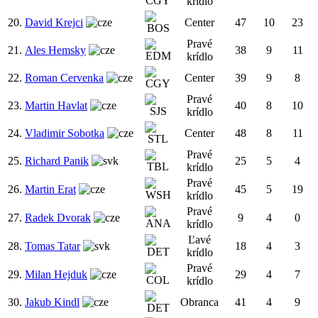
krídlo
20.
David Krejci
Center
47
10
23
Pravé
21.
Ales Hemsky
38
9
11
krídlo
22.
Roman Cervenka
Center
39
9
8
Pravé
23.
Martin Havlat
40
8
10
krídlo
24.
Vladimir Sobotka
Center
48
8
11
Pravé
25.
Richard Panik
25
5
4
krídlo
Pravé
26.
Martin Erat
45
5
19
krídlo
Pravé
27.
Radek Dvorak
9
4
0
krídlo
Ľavé
28.
Tomas Tatar
18
4
3
krídlo
Pravé
29.
Milan Hejduk
29
4
7
krídlo
30.
Jakub Kindl
Obranca
41
4
9