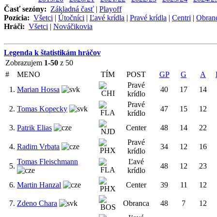
Časť sezóny:
Základná časť
|
Playoff
Pozícia:
Všetci
|
Útočníci
|
Ľavé krídla
|
Pravé krídla
|
Centri
|
Obran
Hráči:
Všetci
|
Nováčikovia
Legenda k štatistikám hráčov
Zobrazujem
1-50
z 50
#
MENO
TÍM
POST
GP
G
A
Pravé
1.
Marian Hossa
40
17
14
krídlo
Pravé
2.
Tomas Kopecky
47
15
12
krídlo
3.
Patrik Elias
Center
48
14
22
Pravé
4.
Radim Vrbata
34
12
16
krídlo
Tomas Fleischmann
Ľavé
5.
48
12
23
krídlo
6.
Martin Hanzal
Center
39
11
12
7.
Zdeno Chara
Obranca
48
7
12