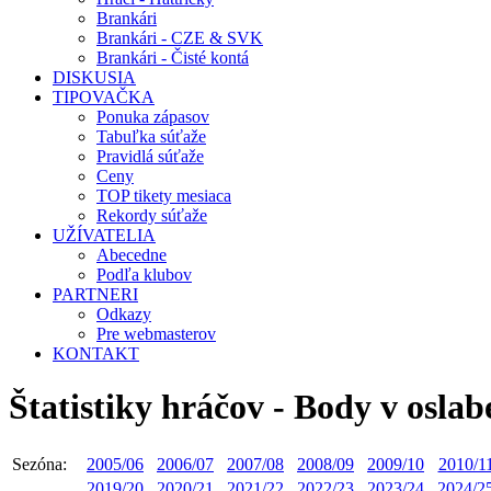
Brankári
Brankári - CZE & SVK
Brankári - Čisté kontá
DISKUSIA
TIPOVAČKA
Ponuka zápasov
Tabuľka súťaže
Pravidlá súťaže
Ceny
TOP tikety mesiaca
Rekordy súťaže
UŽÍVATELIA
Abecedne
Podľa klubov
PARTNERI
Odkazy
Pre webmasterov
KONTAKT
Štatistiky hráčov - Body v oslab
Sezóna:
2005/06
2006/07
2007/08
2008/09
2009/10
2010/1
2019/20
2020/21
2021/22
2022/23
2023/24
2024/2