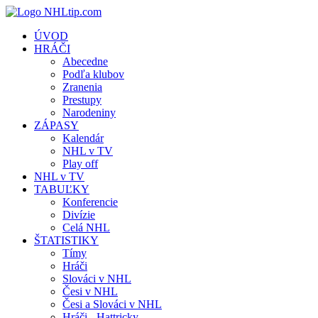
ÚVOD
HRÁČI
Abecedne
Podľa klubov
Zranenia
Prestupy
Narodeniny
ZÁPASY
Kalendár
NHL v TV
Play off
NHL v TV
TABUĽKY
Konferencie
Divízie
Celá NHL
ŠTATISTIKY
Tímy
Hráči
Slováci v NHL
Česi v NHL
Česi a Slováci v NHL
Hráči - Hattricky