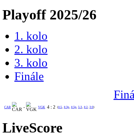
Playoff 2025/26
1. kolo
2. kolo
3. kolo
Finále
Finá
-
4
:
2
CAR
VGK
(
4:5
,
4:3p
,
4:5p
,
5:3
,
4:2
,
3:0
)
LiveScore