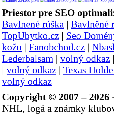
Priestor pre SEO optimali
Bavlnené rúška
|
Bavlněné 
TopUbytko.cz
|
Seo Domén
kožu
|
Fanobchod.cz
|
Nbask
Lederbalsam
|
volný odkaz
|
volný odkaz
|
Texas Hold
volný odkaz
Copyright © 2007 – 2026
-
NHL, logá a známky klubo