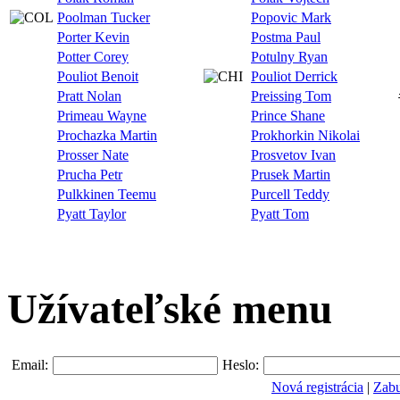
Poolman Tucker
Popovic Mark
Porter Kevin
Postma Paul
Potter Corey
Potulny Ryan
Pouliot Benoit
Pouliot Derrick
Pratt Nolan
Preissing Tom
Primeau Wayne
Prince Shane
Prochazka Martin
Prokhorkin Nikolai
Prosser Nate
Prosvetov Ivan
Prucha Petr
Prusek Martin
Pulkkinen Teemu
Purcell Teddy
Pyatt Taylor
Pyatt Tom
Užívateľské menu
Email:
Heslo:
Nová registrácia
|
Zabu