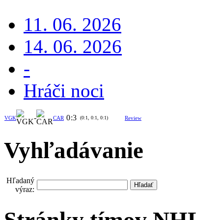
11. 06. 2026
14. 06. 2026
-
Hráči noci
-
0
:
3
VGK
CAR
(0:1, 0:1, 0:1)
Review
Vyhľadávanie
Hľadaný
výraz: