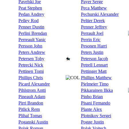
Pavelski Joe
Payer Serge
Peat Stephen
Peca Matthew
Pedan Andrey
Pechurski Alexander
Pelley Rod
Peltier Derek
Penner Dustin
Penner Jeffrey
Perlini Brendan
Perrault Joel
Perreault Yanic
Perrin Eric
Persson John
Pesonen Harri
Peters Andrew
Peters Justin
Petersen Toby
Peterson Jacob
Petrecki Nick
Petrell Lennart
Pettinen Tomi
Pettinger Matt
Phillips Chris
Phillips Matthew
Picard Alexandre
Pielmeier Timo
Pihlstrom Antti
Pikkarainen Ilkka
Pineault Adam
Pinho Brian
Pirri Brandon
Pisani Fernando
Pitlick Rem
Plante Alex
Plihal Tomas
Plotnikov Sergei
Poganski Austin
Pogge Justin
Polak Roman
Polak Vojtech