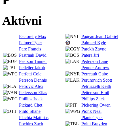
Aktívni
Pacioretty Max
Pageau Jean-Gabriel
Palmer Tyler
Palmieri Kyle
Pare Francis
Parekh Zayne
Pastrnak David
Patera Jiri
Pearson Tanner
Pederson Lane
Pelletier Jakob
Penner Andrew
Perfetti Cole
Perreault Gabe
Persson Dennis
Perunovich Scott
Petrovic Alex
Petruzzelli Keith
Pettersson Elias
Pettersson Emil
Phillips Isaak
Phillips Zack
Pickard Chet
Pickering Owen
Pinto Shane
Pionk Neal
Plachta Matthias
Plante Tyler
Pochiro Zach
Point Brayden