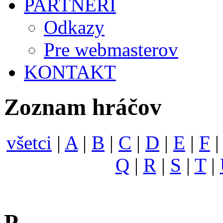
PARTNERI
Odkazy
Pre webmasterov
KONTAKT
Zoznam hráčov
všetci
|
A
|
B
|
C
|
D
|
E
|
F
Q
|
R
|
S
|
T
|
P