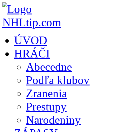
ÚVOD
HRÁČI
Abecedne
Podľa klubov
Zranenia
Prestupy
Narodeniny