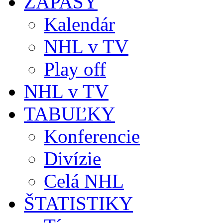
ZÁPASY
Kalendár
NHL v TV
Play off
NHL v TV
TABUĽKY
Konferencie
Divízie
Celá NHL
ŠTATISTIKY