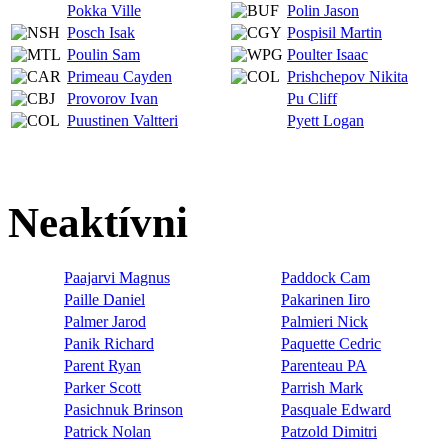
Pokka Ville
Polin Jason
Posch Isak
Pospisil Martin
Poulin Sam
Poulter Isaac
Primeau Cayden
Prishchepov Nikita
Provorov Ivan
Pu Cliff
Puustinen Valtteri
Pyett Logan
Neaktívni
Paajarvi Magnus
Paddock Cam
Paille Daniel
Pakarinen Iiro
Palmer Jarod
Palmieri Nick
Panik Richard
Paquette Cedric
Parent Ryan
Parenteau PA
Parker Scott
Parrish Mark
Pasichnuk Brinson
Pasquale Edward
Patrick Nolan
Patzold Dimitri