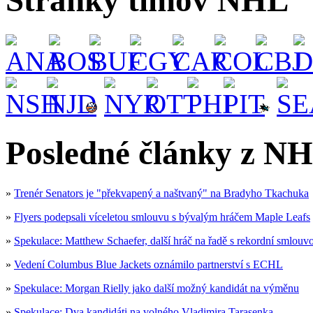
Stránky tímov NHL
Posledné články z NH
»
Trenér Senators je "překvapený a naštvaný" na Bradyho Tkachuka
»
Flyers podepsali víceletou smlouvu s bývalým hráčem Maple Leafs
»
Spekulace: Matthew Schaefer, další hráč na řadě s rekordní smlouv
»
Vedení Columbus Blue Jackets oznámilo partnerství s ECHL
»
Spekulace: Morgan Rielly jako další možný kandidát na výměnu
»
Spekulace: Dva kandidáti na volného Vladimira Tarasenka