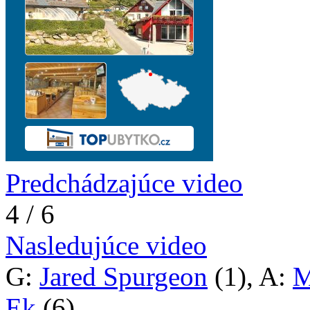
Predchádzajúce video
4 / 6
Nasledujúce video
G:
Jared Spurgeon
(1), A:
M
Ek
(6)