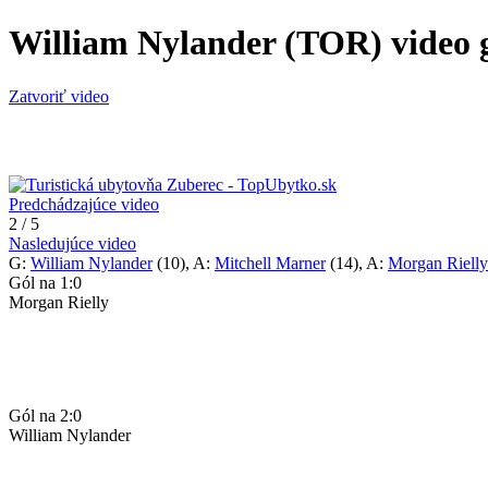
William Nylander (TOR) video gó
Zatvoriť video
Predchádzajúce video
2 / 5
Nasledujúce video
G:
William Nylander
(10), A:
Mitchell Marner
(14), A:
Morgan Rielly
Gól na 1:0
Morgan Rielly
Gól na 2:0
William Nylander