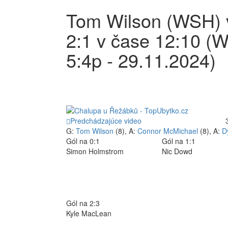
Tom Wilson (WSH) v
2:1 v čase 12:10 (
5:4p - 29.11.2024)
Predchádzajúce video
G:
Tom Wilson
(8), A:
Connor McMichael
(8), A:
D
Gól na 0:1
Gól na 1:1
Simon Holmstrom
Nic Dowd
Gól na 2:3
Kyle MacLean