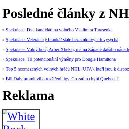
Posledné články z NH
»
Spekulace: Dva kandidáti na volného Vladimira Tarasenka
»
Spekulace: Veteránský brankář stále bez smlouvy, trh vysychá
»
Spekulace: Volný hráč, Arber Xhekaj, má na Západě dalšího nápad
»
Spekulace: Tři potencionální výměny pro Dougie Hamiltona
»
Top 5 neomezených volných hráčů NHL (UFA), kteří jsou k dispoz
»
Bill Daly promluvil o rozšíření ligy. Co zatím chybí Quebecu?
Reklama