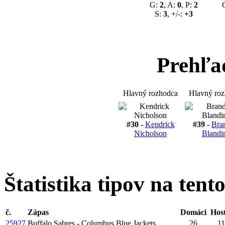
G:
2
, A:
0
, P:
2
S:
3
, +/-:
+3
Prehľa
Hlavný rozhodca
Hlavný ro
#30 -
Kendrick
#39 -
Bra
Nicholson
Blandi
Štatistika tipov na tent
č.
Zápas
Domáci
Host
25927
Buffalo Sabres - Columbus Blue Jackets
26
11