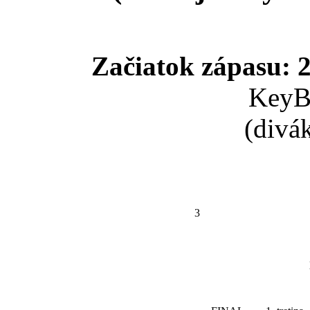
Začiatok zápasu: 2
KeyB
(divá
3