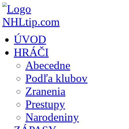
ÚVOD
HRÁČI
Abecedne
Podľa klubov
Zranenia
Prestupy
Narodeniny