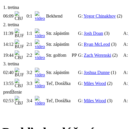
1. tretina
06:09
0:1
Bekhend
G:
Yegor Chinakhov
(2)
2. tretina
11:39
1:1
Str. zápästím
G:
Josh Doan
(3)
A:
14:12
2:1
Str. zápästím
G:
Ryan McLeod
(3)
A:
19:44
2:2
Str. golfom
PP
G:
Zach Werenski
(2)
A:
3. tretina
02:40
3:2
Str. zápästím
G:
Joshua Dunne
(1)
A:
13:55
3:3
Teč, Dorážka
G:
Miles Wood
(2)
A:
predĺženie
02:53
3:4
Teč, Dorážka
G:
Miles Wood
(3)
A: