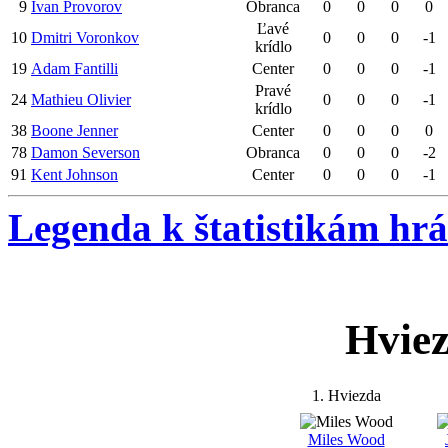
9
Ivan Provorov
Obranca
0
0
0
0
Ľavé
10
Dmitri Voronkov
0
0
0
-1
krídlo
19
Adam Fantilli
Center
0
0
0
-1
Pravé
24
Mathieu Olivier
0
0
0
-1
krídlo
38
Boone Jenner
Center
0
0
0
0
78
Damon Severson
Obranca
0
0
0
-2
91
Kent Johnson
Center
0
0
0
-1
Legenda k štatistikám hr
Hvie
1. Hviezda
Miles Wood