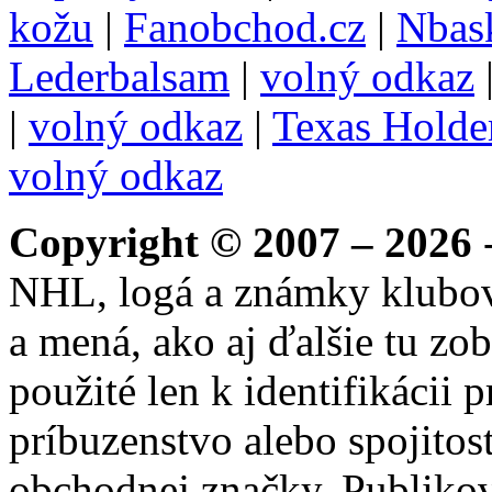
kožu
|
Fanobchod.cz
|
Nbask
Lederbalsam
|
volný odkaz
|
volný odkaz
|
Texas Hold
volný odkaz
Copyright © 2007 – 2026
-
NHL, logá a známky klubo
a mená, ako aj ďalšie tu zo
použité len k identifikácii
príbuzenstvo alebo spojito
obchodnej značky. Publikov