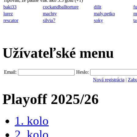
Tipovali, že padne viac ako 5.5 gólu (
+1
)
baki33
cockandballtorture
dilit
f
lurez
machty
maly.petko
m
rescator
silvia7
soky
t
Užívateľské menu
Email:
Heslo:
Nová registrácia
|
Zabu
Playoff 2025/26
1. kolo
2. kolo