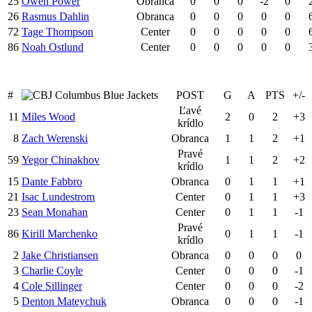
25
Owen Power
Obranca
0
0
0
-2
0
26
Rasmus Dahlin
Obranca
0
0
0
0
0
72
Tage Thompson
Center
0
0
0
0
0
86
Noah Ostlund
Center
0
0
0
0
0
#
Columbus Blue Jackets
POST
G
A
PTS
+/-
Ľavé
11
Miles Wood
2
0
2
+3
krídlo
8
Zach Werenski
Obranca
1
1
2
+1
Pravé
59
Yegor Chinakhov
1
1
2
+2
krídlo
15
Dante Fabbro
Obranca
0
1
1
+1
21
Isac Lundestrom
Center
0
1
1
+3
23
Sean Monahan
Center
0
1
1
-1
Pravé
86
Kirill Marchenko
0
1
1
-1
krídlo
2
Jake Christiansen
Obranca
0
0
0
0
3
Charlie Coyle
Center
0
0
0
-1
4
Cole Sillinger
Center
0
0
0
-2
5
Denton Mateychuk
Obranca
0
0
0
-1