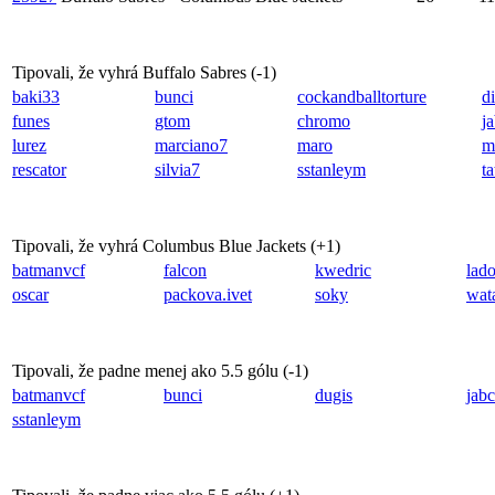
Tipovali, že vyhrá Buffalo Sabres (
-1
)
baki33
bunci
cockandballtorture
di
funes
gtom
chromo
j
lurez
marciano7
maro
m
rescator
silvia7
sstanleym
t
Tipovali, že vyhrá Columbus Blue Jackets (
+1
)
batmanvcf
falcon
kwedric
lad
oscar
packova.ivet
soky
wat
Tipovali, že padne menej ako 5.5 gólu (
-1
)
batmanvcf
bunci
dugis
jab
sstanleym