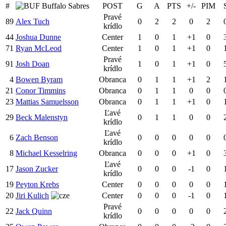
#
Buffalo Sabres
POST
G
A
PTS
+/-
PIM
Pravé
89
Alex Tuch
0
2
2
0
2
krídlo
44
Joshua Dunne
Center
1
0
1
+1
0
71
Ryan McLeod
Center
1
0
1
+1
0
Pravé
91
Josh Doan
1
0
1
+1
0
krídlo
4
Bowen Byram
Obranca
0
1
1
+1
2
21
Conor Timmins
Obranca
0
1
1
0
0
23
Mattias Samuelsson
Obranca
0
1
1
+1
0
Ľavé
29
Beck Malenstyn
0
1
1
0
0
krídlo
Ľavé
6
Zach Benson
0
0
0
0
0
krídlo
8
Michael Kesselring
Obranca
0
0
0
+1
0
Ľavé
17
Jason Zucker
0
0
0
-1
0
krídlo
19
Peyton Krebs
Center
0
0
0
0
0
20
Jiri Kulich
Center
0
0
0
-1
0
Pravé
22
Jack Quinn
0
0
0
0
0
krídlo