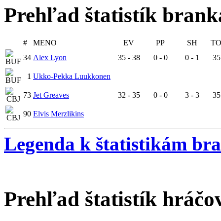
Prehľad štatistík bran
#
MENO
EV
PP
SH
TO
34
Alex Lyon
35 - 38
0 - 0
0 - 1
35
1
Ukko-Pekka Luukkonen
73
Jet Greaves
32 - 35
0 - 0
3 - 3
35
90
Elvis Merzlikins
Legenda k štatistikám br
Prehľad štatistík hráčo