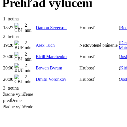
Prehľad vylúčení
1. tretina
2
18:27
Damon Severson
Hrubosť
(
Bec
min
2. tretina
2
(
Den
19:20
Alex Tuch
Nedovolené bránenie
min
Mat
2
20:00
Kirill Marchenko
Hrubosť
(
Jos
min
2
20:00
Bowen Byram
Hrubosť
(
Kir
min
2
20:00
Dmitri Voronkov
Hrubosť
(
Jos
min
3. tretina
žiadne vylúčenie
predĺženie
žiadne vylúčenie