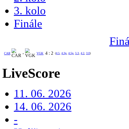
3. kolo
Finále
Finá
-
4
:
2
CAR
VGK
(
4:5
,
4:3p
,
4:5p
,
5:3
,
4:2
,
3:0
)
LiveScore
11. 06. 2026
14. 06. 2026
-