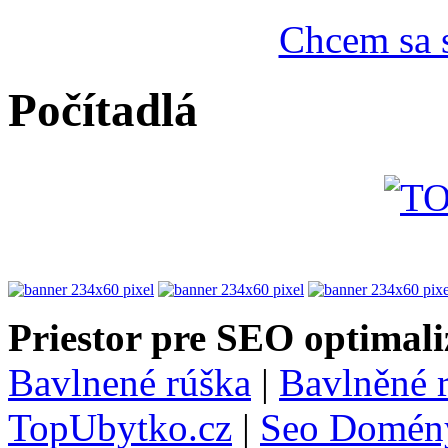
Chcem sa s
Počítadlá
Priestor pre SEO optimali
Bavlnené rúška
|
Bavlněné 
TopUbytko.cz
|
Seo Domén