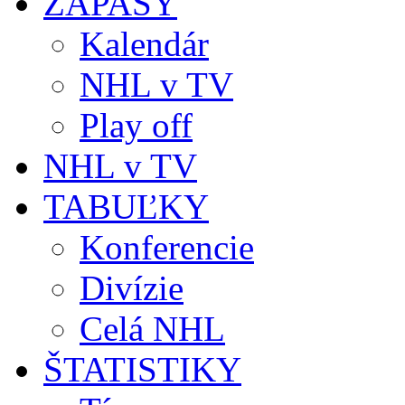
ZÁPASY
Kalendár
NHL v TV
Play off
NHL v TV
TABUĽKY
Konferencie
Divízie
Celá NHL
ŠTATISTIKY