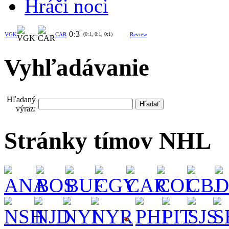
Hráči noci
-
0
:
3
VGK
CAR
(0:1, 0:1, 0:1)
Review
Vyhľadávanie
Hľadaný
výraz:
Stránky tímov NHL