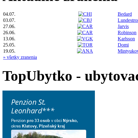
04.07.
Bedard
03.07.
Lundestr
27.06.
Jarvis
26.06.
Robinson
13.06.
Karlsson
25.05.
Domi
19.05.
Mintyuko
» všetky zranenia
TopUbytko - ubytovac