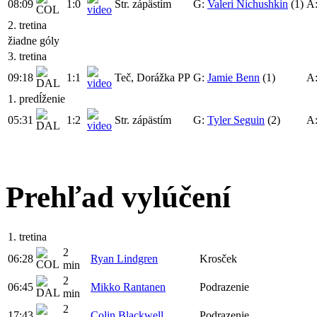
08:09
1:0
Str. zápästím
G:
Valeri Nichushkin
(1)
A
2. tretina
žiadne góly
3. tretina
09:18
1:1
Teč, Dorážka
PP
G:
Jamie Benn
(1)
A
1. predĺženie
05:31
1:2
Str. zápästím
G:
Tyler Seguin
(2)
A
Prehľad vylúčení
1. tretina
2
06:28
Ryan Lindgren
Krosček
min
2
06:45
Mikko Rantanen
Podrazenie
min
2
17:43
Colin Blackwell
Podrazenie