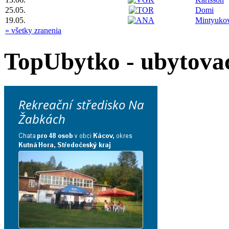
25.05.
Domi
19.05.
Mintyuko
» všetky zranenia
TopUbytko - ubytovac