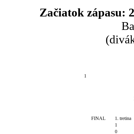
Začiatok zápasu: 2
Ba
(divá
1
FINAL
1. tretina
1
0