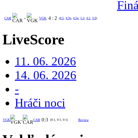
Finá
-
4
:
2
CAR
VGK
(
4:5
,
4:3p
,
4:5p
,
5:3
,
4:2
,
3:0
)
LiveScore
11. 06. 2026
14. 06. 2026
-
Hráči noci
-
0
:
3
VGK
CAR
(0:1, 0:1, 0:1)
Review