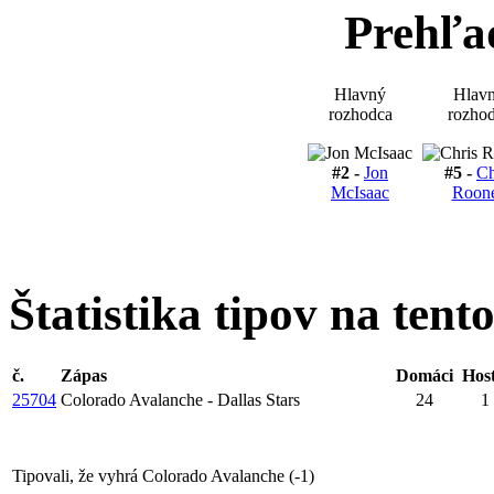
Prehľa
Hlavný
Hlav
rozhodca
rozho
#2 -
Jon
#5 -
Ch
McIsaac
Roon
Štatistika tipov na tent
č.
Zápas
Domáci
Host
25704
Colorado Avalanche - Dallas Stars
24
1
Tipovali, že vyhrá Colorado Avalanche (
-1
)