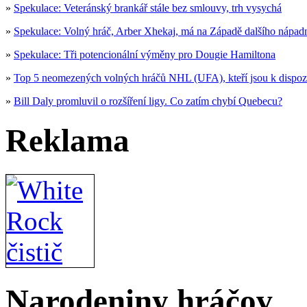
»
Spekulace: Veteránský brankář stále bez smlouvy, trh vysychá
»
Spekulace: Volný hráč, Arber Xhekaj, má na Západě dalšího nápad
»
Spekulace: Tři potencionální výměny pro Dougie Hamiltona
»
Top 5 neomezených volných hráčů NHL (UFA), kteří jsou k dispoz
»
Bill Daly promluvil o rozšíření ligy. Co zatím chybí Quebecu?
Reklama
Narodeniny hráčov