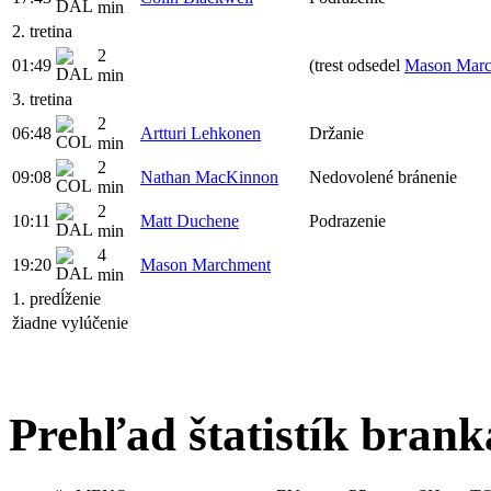
min
2. tretina
2
01:49
(trest odsedel
Mason Mar
min
3. tretina
2
06:48
Artturi Lehkonen
Držanie
min
2
09:08
Nathan MacKinnon
Nedovolené bránenie
min
2
10:11
Matt Duchene
Podrazenie
min
4
19:20
Mason Marchment
min
1. predĺženie
žiadne vylúčenie
Prehľad štatistík bran