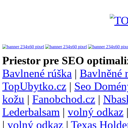
Priestor pre SEO optimali
Bavlnené rúška
|
Bavlněné 
TopUbytko.cz
|
Seo Domén
kožu
|
Fanobchod.cz
|
Nbask
Lederbalsam
|
volný odkaz
|
volný odkaz
|
Texas Hold