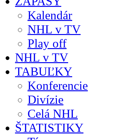
ZÁPASY
Kalendár
NHL v TV
Play off
NHL v TV
TABUĽKY
Konferencie
Divízie
Celá NHL
ŠTATISTIKY