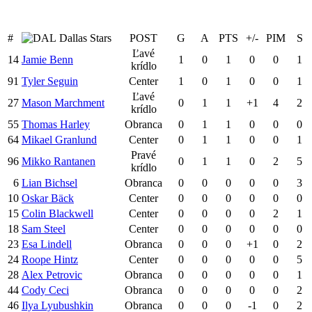
#
Dallas Stars
POST
G
A
PTS
+/-
PIM
S
Ľavé
14
Jamie Benn
1
0
1
0
0
1
krídlo
91
Tyler Seguin
Center
1
0
1
0
0
1
Ľavé
27
Mason Marchment
0
1
1
+1
4
2
krídlo
55
Thomas Harley
Obranca
0
1
1
0
0
0
64
Mikael Granlund
Center
0
1
1
0
0
1
Pravé
96
Mikko Rantanen
0
1
1
0
2
5
krídlo
6
Lian Bichsel
Obranca
0
0
0
0
0
3
10
Oskar Bäck
Center
0
0
0
0
0
0
15
Colin Blackwell
Center
0
0
0
0
2
1
18
Sam Steel
Center
0
0
0
0
0
0
23
Esa Lindell
Obranca
0
0
0
+1
0
2
24
Roope Hintz
Center
0
0
0
0
0
5
28
Alex Petrovic
Obranca
0
0
0
0
0
1
44
Cody Ceci
Obranca
0
0
0
0
0
2
46
Ilya Lyubushkin
Obranca
0
0
0
-1
0
2