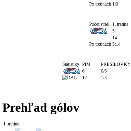
Po tretinách
1:0
Počet striel
1. tretina
5
14
Po tretinách
5:14
Štatistiky
PIM
PRESILOVKY
6
0/6
12
1/3
Prehľad gólov
1. tretina