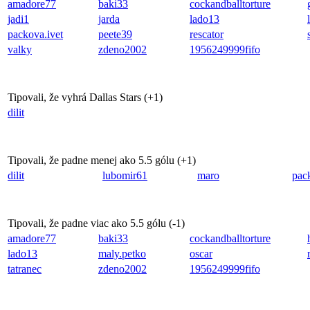
amadore77
baki33
cockandballtorture
jadi1
jarda
lado13
packova.ivet
peete39
rescator
valky
zdeno2002
1956249999fifo
Tipovali, že vyhrá Dallas Stars (
+1
)
dilit
Tipovali, že padne menej ako 5.5 gólu (
+1
)
dilit
lubomir61
maro
pac
Tipovali, že padne viac ako 5.5 gólu (
-1
)
amadore77
baki33
cockandballtorture
lado13
maly.petko
oscar
tatranec
zdeno2002
1956249999fifo