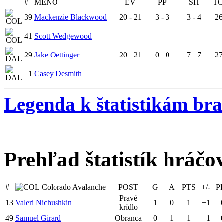
#
MENO
EV
PP
SH
T
39
Mackenzie Blackwood
20 - 21
3 - 3
3 - 4
26
41
Scott Wedgewood
29
Jake Oettinger
20 - 21
0 - 0
7 - 7
27
1
Casey Desmith
Legenda k štatistikám br
Prehľad štatistík hráčo
#
Colorado Avalanche
POST
G
A
PTS
+/-
P
Pravé
13
Valeri Nichushkin
1
0
1
+1
krídlo
49
Samuel Girard
Obranca
0
1
1
+1