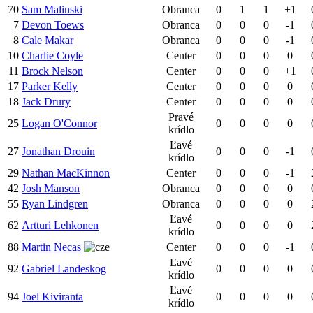
70
Sam Malinski
Obranca
0
1
1
+1
7
Devon Toews
Obranca
0
0
0
-1
8
Cale Makar
Obranca
0
0
0
-1
10
Charlie Coyle
Center
0
0
0
0
11
Brock Nelson
Center
0
0
0
+1
17
Parker Kelly
Center
0
0
0
0
18
Jack Drury
Center
0
0
0
0
Pravé
25
Logan O'Connor
0
0
0
0
krídlo
Ľavé
27
Jonathan Drouin
0
0
0
-1
krídlo
29
Nathan MacKinnon
Center
0
0
0
-1
42
Josh Manson
Obranca
0
0
0
0
55
Ryan Lindgren
Obranca
0
0
0
0
Ľavé
62
Artturi Lehkonen
0
0
0
0
krídlo
88
Martin Necas
Center
0
0
0
-1
Ľavé
92
Gabriel Landeskog
0
0
0
0
krídlo
Ľavé
94
Joel Kiviranta
0
0
0
0
krídlo