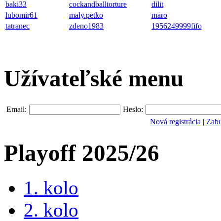
baki33
cockandballtorture
dilit
lubomir61
maly.petko
maro
tatranec
zdeno1983
1956249999fifo
Užívateľské menu
Email:
Heslo:
Nová registrácia
|
Zabu
Playoff 2025/26
1. kolo
2. kolo