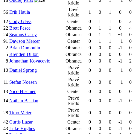
18
Ondrej Palat
1
0
1
+1
0
krídlo
Ľavé
56
Erik Haula
1
0
1
0
0
krídlo
12
Cody Glass
Center
0
1
1
0
2
22
Brett Pesce
Obranca
0
1
1
0
4
24
Seamus Casey
Obranca
0
1
1
+1
0
91
Dawson Mercer
Center
0
1
1
+1
0
2
Brian Dumoulin
Obranca
0
0
0
-1
0
5
Brenden Dillon
Obranca
0
0
0
0
0
8
Johnathan Kovacevic
Obranca
0
0
0
-1
2
Pravé
10
Daniel Sprong
0
0
0
+1
0
krídlo
Pravé
11
Stefan Noesen
0
0
0
+1
0
krídlo
13
Nico Hischier
Center
0
0
0
0
0
Pravé
14
Nathan Bastian
0
0
0
-1
0
krídlo
Pravé
28
Timo Meier
0
0
0
0
0
krídlo
42
Curtis Lazar
Center
0
0
0
-1
0
43
Luke Hughes
Obranca
0
0
0
-1
0