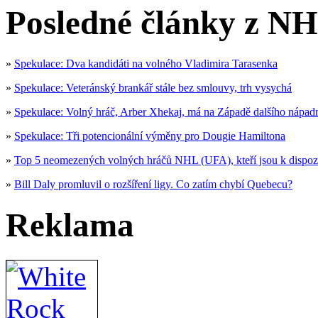
Posledné články z NH
»
Spekulace: Dva kandidáti na volného Vladimira Tarasenka
»
Spekulace: Veteránský brankář stále bez smlouvy, trh vysychá
»
Spekulace: Volný hráč, Arber Xhekaj, má na Západě dalšího nápad
»
Spekulace: Tři potencionální výměny pro Dougie Hamiltona
»
Top 5 neomezených volných hráčů NHL (UFA), kteří jsou k dispoz
»
Bill Daly promluvil o rozšíření ligy. Co zatím chybí Quebecu?
Reklama