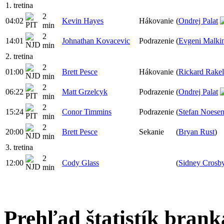
1. tretina
2
04:02
Kevin Hayes
Hákovanie
(
Ondrej Palat
min
2
14:01
Johnathan Kovacevic
Podrazenie
(
Evgeni Malki
min
2. tretina
2
01:00
Brett Pesce
Hákovanie
(
Rickard Rakel
min
2
06:22
Matt Grzelcyk
Podrazenie
(
Ondrej Palat
min
2
15:24
Conor Timmins
Podrazenie
(
Stefan Noese
min
2
20:00
Brett Pesce
Sekanie
(
Bryan Rust
)
min
3. tretina
2
12:00
Cody Glass
(
Sidney Crosb
min
Prehľad štatistík bran