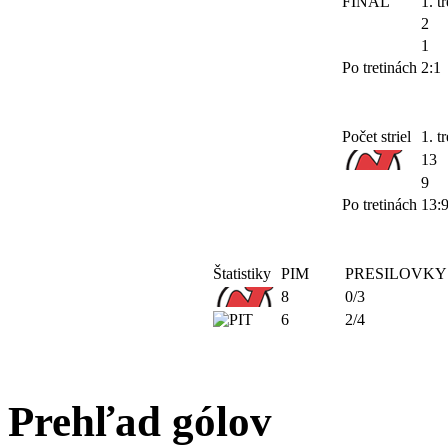
FINAL
1. tr
2
1
Po tretinách
2:1
Počet striel
1. tr
13
9
Po tretinách
13:
Štatistiky
PIM
PRESILOVKY
8
0/3
6
2/4
Prehľad gólov