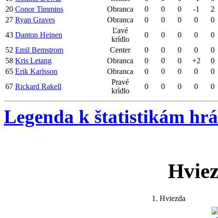
20
Conor Timmins
Obranca
0
0
0
-1
2
27
Ryan Graves
Obranca
0
0
0
0
0
Ľavé
43
Danton Heinen
0
0
0
0
0
krídlo
52
Emil Bemstrom
Center
0
0
0
0
0
58
Kris Letang
Obranca
0
0
0
+2
0
65
Erik Karlsson
Obranca
0
0
0
0
0
Pravé
67
Rickard Rakell
0
0
0
0
0
krídlo
Legenda k štatistikám hr
Hvie
1. Hviezda