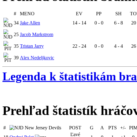
#
MENO
EV
PP
SH
TO
34
Jake Allen
14 - 14
0 - 0
6 - 8
20 
25
Jacob Markstrom
35
Tristan Jarry
22 - 24
0 - 0
4 - 4
26 
39
Alex Nedeljkovic
Legenda k štatistikám br
Prehľad štatistík hráčo
#
New Jersey Devils
POST
G
A
PTS
+/-
PI
Ľavé