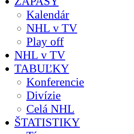
ZÁPASY
Kalendár
NHL v TV
Play off
NHL v TV
TABUĽKY
Konferencie
Divízie
Celá NHL
ŠTATISTIKY