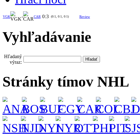
-
0
:
3
VGK
CAR
(0:1, 0:1, 0:1)
Review
Vyhľadávanie
Hľadaný
výraz:
Stránky tímov NHL