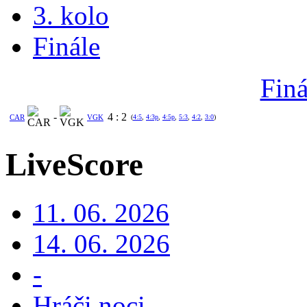
3. kolo
Finále
Finá
-
4
:
2
CAR
VGK
(
4:5
,
4:3p
,
4:5p
,
5:3
,
4:2
,
3:0
)
LiveScore
11. 06. 2026
14. 06. 2026
-
Hráči noci