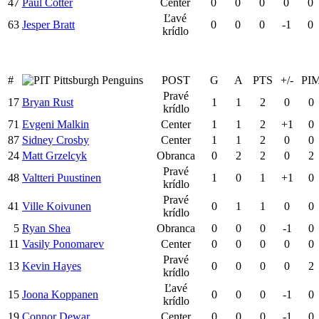
47
Paul Cotter
Center
0
0
0
0
0
Ľavé
63
Jesper Bratt
0
0
0
-1
0
krídlo
#
Pittsburgh Penguins
POST
G
A
PTS
+/-
PI
Pravé
17
Bryan Rust
1
1
2
0
0
krídlo
71
Evgeni Malkin
Center
1
1
2
+1
0
87
Sidney Crosby
Center
1
1
2
0
0
24
Matt Grzelcyk
Obranca
0
2
2
0
2
Pravé
48
Valtteri Puustinen
1
0
1
+1
0
krídlo
Pravé
41
Ville Koivunen
0
1
1
0
0
krídlo
5
Ryan Shea
Obranca
0
0
0
-1
0
11
Vasily Ponomarev
Center
0
0
0
0
0
Pravé
13
Kevin Hayes
0
0
0
0
2
krídlo
Ľavé
15
Joona Koppanen
0
0
0
-1
0
krídlo
19
Connor Dewar
Center
0
0
0
-1
0