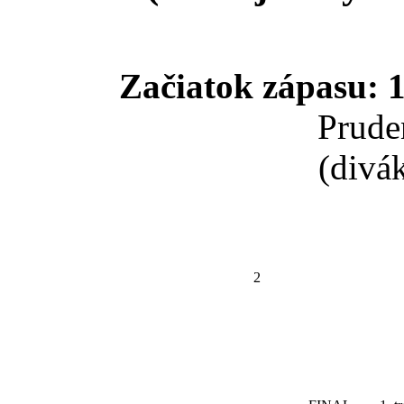
Začiatok zápasu: 1
Prude
(divá
2