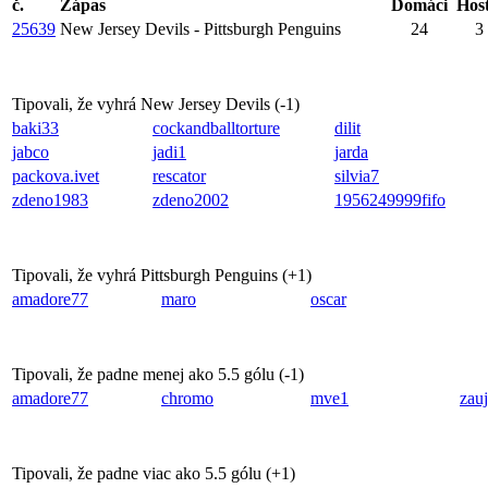
č.
Zápas
Domáci
Host
25639
New Jersey Devils - Pittsburgh Penguins
24
3
Tipovali, že vyhrá New Jersey Devils (
-1
)
baki33
cockandballtorture
dilit
jabco
jadi1
jarda
packova.ivet
rescator
silvia7
zdeno1983
zdeno2002
1956249999fifo
Tipovali, že vyhrá Pittsburgh Penguins (
+1
)
amadore77
maro
oscar
Tipovali, že padne menej ako 5.5 gólu (
-1
)
amadore77
chromo
mve1
zau
Tipovali, že padne viac ako 5.5 gólu (
+1
)