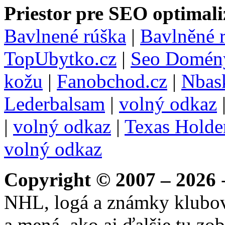
Priestor pre SEO optimali
Bavlnené rúška
|
Bavlněné 
TopUbytko.cz
|
Seo Domén
kožu
|
Fanobchod.cz
|
Nbask
Lederbalsam
|
volný odkaz
|
volný odkaz
|
Texas Hold
volný odkaz
Copyright © 2007 – 2026
-
NHL, logá a známky klubo
a mená, ako aj ďalšie tu zo