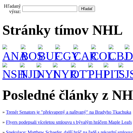
Hľadaný
výraz:
Stránky tímov NHL
Posledné články z NH
»
Trenér Senators je "překvapený a naštvaný" na Bradyho Tkachuka
»
Flyers podepsali víceletou smlouvu s bývalým hráčem Maple Leafs
»
Spekulace: Matthew Schaefer, další hráč na řadě s rekordní smlouv