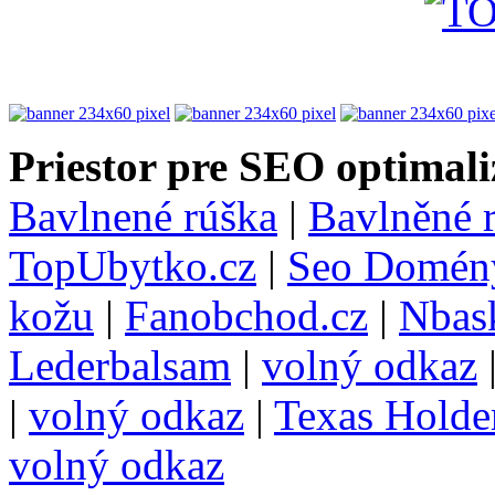
Priestor pre SEO optimali
Bavlnené rúška
|
Bavlněné 
TopUbytko.cz
|
Seo Domén
kožu
|
Fanobchod.cz
|
Nbask
Lederbalsam
|
volný odkaz
|
volný odkaz
|
Texas Hold
volný odkaz