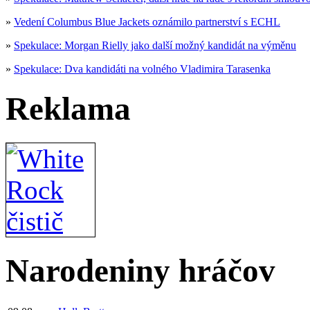
»
Vedení Columbus Blue Jackets oznámilo partnerství s ECHL
»
Spekulace: Morgan Rielly jako další možný kandidát na výměnu
»
Spekulace: Dva kandidáti na volného Vladimira Tarasenka
Reklama
Narodeniny hráčov