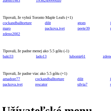
zdeno1983
1956249999fifo
Tipovali, že vyhrá Toronto Maple Leafs (
+1
)
cockandballtorture
dilit
gtom
maro
packova.ivet
peete39
zdeno2002
Tipovali, že padne menej ako 5.5 gólu (
-1
)
baki33
lado13
lubomir61
zden
Tipovali, že padne viac ako 5.5 gólu (
+1
)
amadore77
cockandballtorture
dilit
packova.ivet
rescator
silvia7
Užívateľské menu