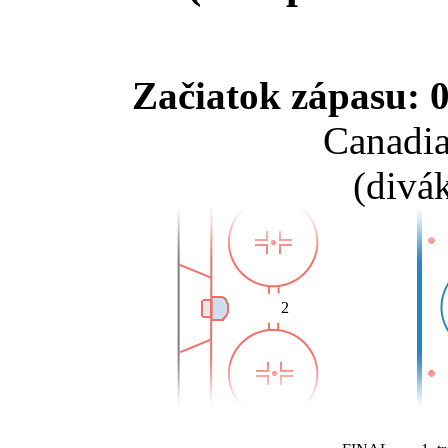
Začiatok zápasu: 0
Canadia
(divá
2