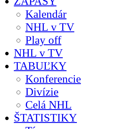
ZÁPASY
Kalendár
NHL v TV
Play off
NHL v TV
TABUĽKY
Konferencie
Divízie
Celá NHL
ŠTATISTIKY