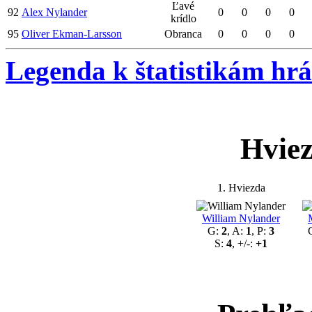
Ľavé
92
Alex Nylander
0
0
0
0
krídlo
95
Oliver Ekman-Larsson
Obranca
0
0
0
0
Legenda k štatistikám hr
Hvie
1. Hviezda
William Nylander
G:
2
, A:
1
, P:
3
S:
4
, +/-:
+1