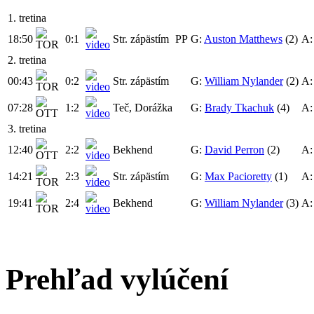
1. tretina
18:50
0:1
Str. zápästím
PP
G:
Auston Matthews
(2)
A
2. tretina
00:43
0:2
Str. zápästím
G:
William Nylander
(2)
A
07:28
1:2
Teč, Dorážka
G:
Brady Tkachuk
(4)
A
3. tretina
12:40
2:2
Bekhend
G:
David Perron
(2)
A
14:21
2:3
Str. zápästím
G:
Max Pacioretty
(1)
A
19:41
2:4
Bekhend
G:
William Nylander
(3)
A
Prehľad vylúčení