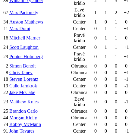
88
William Nylander
2
1
3
+1
krídlo
Ľavé
67
Max Pacioretty
1
1
2
+2
krídlo
34
Auston Matthews
Center
1
0
1
0
11
Max Domi
Center
0
1
1
+1
Pravé
16
Mitchell Marner
0
1
1
0
krídlo
24
Scott Laughton
Center
0
1
1
+1
Pravé
29
Pontus Holmberg
0
1
1
+1
krídlo
2
Simon Benoit
Obranca
0
0
0
0
8
Chris Tanev
Obranca
0
0
0
+1
18
Steven Lorentz
Center
0
0
0
-1
19
Calle Jarnkrok
Center
0
0
0
-1
22
Jake McCabe
Obranca
0
0
0
0
Ľavé
23
Matthew Knies
0
0
0
-1
krídlo
25
Brandon Carlo
Obranca
0
0
0
0
44
Morgan Rielly
Obranca
0
0
0
0
74
Bobby McMann
Center
0
0
0
0
91
John Tavares
Center
0
0
0
+1