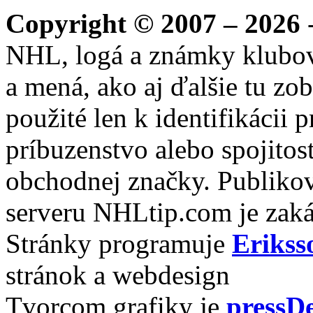
Copyright © 2007 – 2026
-
NHL, logá a známky klubo
a mená, ako aj ďalšie tu zo
použité len k identifikácii
príbuzenstvo alebo spojito
obchodnej značky. Publikov
serveru NHLtip.com je zaká
Stránky programuje
Erikss
stránok a webdesign
Tvorcom grafiky je
pressDe