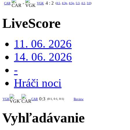
-
4
:
2
CAR
VGK
(
4:5
,
4:3p
,
4:5p
,
5:3
,
4:2
,
3:0
)
LiveScore
11. 06. 2026
14. 06. 2026
-
Hráči noci
-
0
:
3
VGK
CAR
(0:1, 0:1, 0:1)
Review
Vyhľadávanie