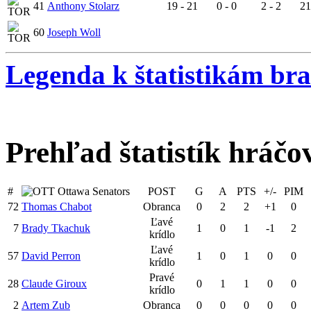
41
Anthony Stolarz
19 - 21
0 - 0
2 - 2
21
60
Joseph Woll
Legenda k štatistikám br
Prehľad štatistík hráčo
#
Ottawa Senators
POST
G
A
PTS
+/-
PIM
72
Thomas Chabot
Obranca
0
2
2
+1
0
Ľavé
7
Brady Tkachuk
1
0
1
-1
2
krídlo
Ľavé
57
David Perron
1
0
1
0
0
krídlo
Pravé
28
Claude Giroux
0
1
1
0
0
krídlo
2
Artem Zub
Obranca
0
0
0
0
0