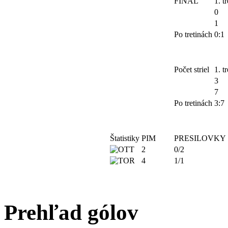
FINAL
1. tr
0
1
Po tretinách
0:1
Počet striel
1. tr
3
7
Po tretinách
3:7
Štatistiky
PIM
PRESILOVKY
2
0/2
4
1/1
Prehľad gólov