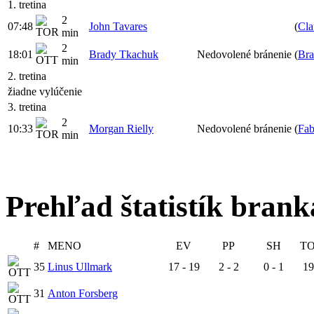
1. tretina
2
07:48
John Tavares
(
Cla
min
2
18:01
Brady Tkachuk
Nedovolené bránenie
(
Bra
min
2. tretina
žiadne vylúčenie
3. tretina
2
10:33
Morgan Rielly
Nedovolené bránenie
(
Fab
min
Prehľad štatistík bran
#
MENO
EV
PP
SH
T
35
Linus Ullmark
17 - 19
2 - 2
0 - 1
19
31
Anton Forsberg