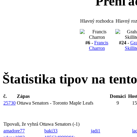
Prehľa
Hlavný rozhodca
Hlavný ro
#6 -
Francis
#24 -
Gr
Charron
Skillit
Štatistika tipov na tent
č.
Zápas
Domáci
Host
25730
Ottawa Senators - Toronto Maple Leafs
9
15
Tipovali, že vyhrá Ottawa Senators (
-1
)
amadore77
baki33
jadi1
la