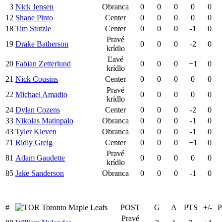
3
Nick Jensen
Obranca
0
0
0
0
0
12
Shane Pinto
Center
0
0
0
0
0
18
Tim Stutzle
Center
0
0
0
-1
0
Pravé
19
Drake Batherson
0
0
0
-2
0
krídlo
Ľavé
20
Fabian Zetterlund
0
0
0
+1
0
krídlo
21
Nick Cousins
Center
0
0
0
0
0
Pravé
22
Michael Amadio
0
0
0
0
0
krídlo
24
Dylan Cozens
Center
0
0
0
-2
0
33
Nikolas Matinpalo
Obranca
0
0
0
-1
0
43
Tyler Kleven
Obranca
0
0
0
-1
0
71
Ridly Greig
Center
0
0
0
+1
0
Pravé
81
Adam Gaudette
0
0
0
0
0
krídlo
85
Jake Sanderson
Obranca
0
0
0
-1
0
#
Toronto Maple Leafs
POST
G
A
PTS
+/-
Pravé